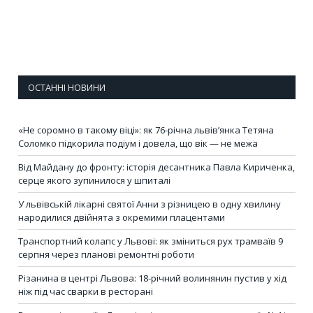
ОСТАННІ НОВИНИ
«Не соромно в такому віці»: як 76-річна львів’янка Тетяна
Соломко підкорила подіум і довела, що вік — не межа
Від Майдану до фронту: історія десантника Павла Кириченка,
серце якого зупинилося у шпиталі
У львівській лікарні святої Анни з різницею в одну хвилину
народилися двійнята з окремими плацентами
Транспортний колапс у Львові: як зміниться рух трамваїв 9
серпня через планові ремонтні роботи
Різанина в центрі Львова: 18-річний волинянин пустив у хід
ніж під час сварки в ресторані