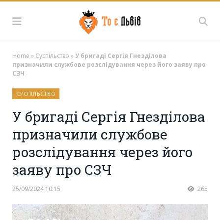
Home
»
Суспільство
»
У бригаді Сергія Гнезділова
призначили службове розслідування через його заяву про
СЗЧ
СУСПІЛЬСТВО
У бригаді Сергія Гнезділова
призначили службове
розслідування через його
заяву про СЗЧ
25/09/2024 10:15
265