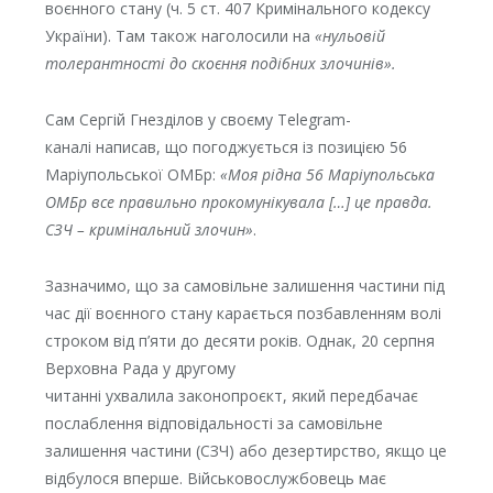
воєнного стану (ч. 5 ст. 407 Кримінального кодексу
України). Там також наголосили на
«нульовій
толерантності до скоєння подібних злочинів».
Сам Сергій Гнезділов у своєму Telegram-
каналі написав, що погоджується із позицією 56
Маріупольської ОМБр:
«Моя рідна 56 Маріупольська
ОМБр все правильно прокомунікувала […] це правда.
СЗЧ – кримінальний злочин»
.
Зазначимо, що за самовільне залишення частини під
час дії воєнного стану карається позбавленням волі
строком від п’яти до десяти років. Однак, 20 серпня
Верховна Рада у другому
читанні ухвалила законопроєкт, який передбачає
послаблення відповідальності за самовільне
залишення частини (СЗЧ) або дезертирство, якщо це
відбулося вперше. Військовослужбовець має