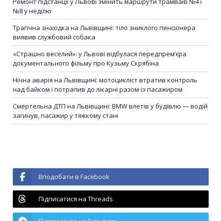
Ремонт підстанції у Львові змінить маршрути трамваїв №4 і
№8 у неділю
Трагічна знахідка на Львівщині: тіло зниклого пенсіонера
виявив службовий собака
«Страшно веселий»: у Львові відбулася передпрем’єра
документального фільму про Кузьму Скрябіна
Нічна аварія на Львівщині: мотоцикліст втратив контроль
над байком і потрапив до лікарні разом із пасажиром
Смертельна ДТП на Львівщині: BMW влетів у будівлю — водій
загинув, пасажир у тяжкому стані
Вподобати в Facebook
Підписатися на Threads