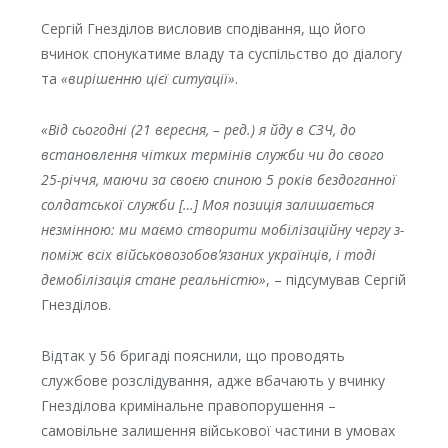
Сергій Гнезділов висловив сподівання, що його
вчинок спонукатиме владу та суспільство до діалогу
та
«вирішенню цієї ситуації»
.
«Від сьогодні (21 вересня, – ред.) я йду в СЗЧ, до
встановлення чітких термінів служби чи до свого
25-річчя, маючи за своєю спиною 5 років бездоганної
солдатської служби […] Моя позиція залишається
незмінною: ми маємо створити мобілізаційну чергу з-
поміж всіх військовозобовʼязаних українців, і тоді
демобілізація стане реальністю»
, – підсумував Сергій
Гнезділов.
Відтак у 56 бригаді пояснили, що проводять
службове розслідування, адже вбачають у вчинку
Гнезділова кримінальне правопорушення –
самовільне залишення військової частини в умовах