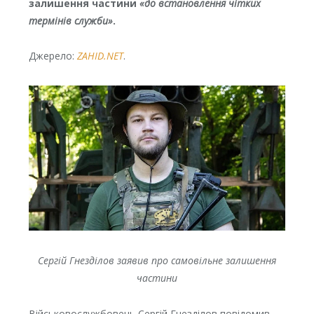
залишення частини
«до встановлення чітких
термінів служби»
.
Джерело:
ZAHID.NET
.
Сергій Гнезділов заявив про самовільне залишення
частини
Військовослужбовець Сергій Гнезділов повідомив,