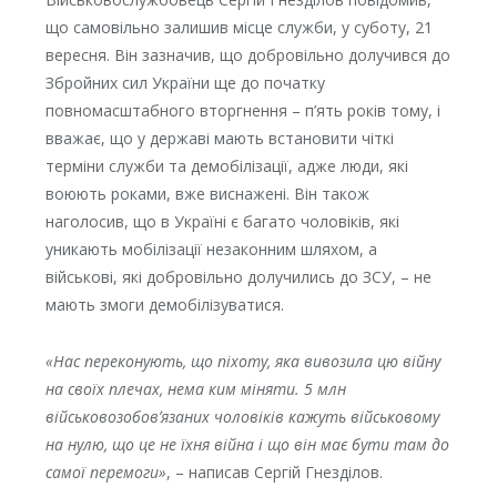
що самовільно залишив місце служби, у суботу, 21
вересня. Він зазначив, що добровільно долучився до
Збройних сил України ще до початку
повномасштабного вторгнення – п’ять років тому, і
вважає, що у державі мають встановити чіткі
терміни служби та демобілізації, адже люди, які
воюють роками, вже виснажені. Він також
наголосив, що в Україні є багато чоловіків, які
уникають мобілізації незаконним шляхом, а
військові, які добровільно долучились до ЗСУ, – не
мають змоги демобілізуватися.
«Нас переконують, що піхоту, яка вивозила цю війну
на своїх плечах, нема ким міняти. 5 млн
військовозобовʼязаних чоловіків кажуть військовому
на нулю, що це не їхня війна і що він має бути там до
самої перемоги»
, – написав Сергій Гнезділов.