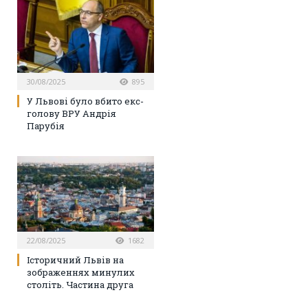
30/08/2025
895
У Львові було вбито екс-
голову ВРУ Андрія
Парубія
22/08/2025
1682
Історичний Львів на
зображеннях минулих
століть. Частина друга