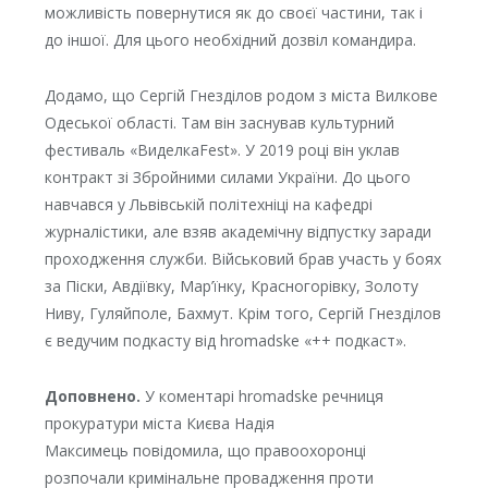
можливість повернутися як до своєї частини, так і
до іншої. Для цього необхідний дозвіл командира.
Додамо, що Сергій Гнезділов родом з міста Вилкове
Одеської області. Там він заснував культурний
фестиваль «ВиделкаFest». У 2019 році він уклав
контракт зі Збройними силами України. До цього
навчався у Львівській політехніці на кафедрі
журналістики, але взяв академічну відпустку заради
проходження служби. Військовий брав участь у боях
за Піски, Авдіївку, Мар’їнку, Красногорівку, Золоту
Ниву, Гуляйполе, Бахмут. Крім того, Сергій Гнезділов
є ведучим подкасту від hromadske «++ подкаст».
Доповнено.
У коментарі hromadske речниця
прокуратури міста Києва Надія
Максимець повідомила, що правоохоронці
розпочали кримінальне провадження проти