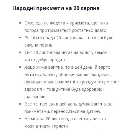
Народні прикмети на 20 серпня
Ожеледь на Федота – прикмета, що така
погода протримається достатньо довго.
Рясні снігопади 20 листопада – навесні буде
сильна повінь.
Сніг 20 листопада лягає на вологу землю –
жито добре вродить.
Якщо жінка вагітна, то в цей день їй варто
бути особливо доброзичливою і лагідною,
проводити час в молитві та роздумах про своє
здоров’я – тоді дитина буде здоровою і
щасливою.
Все те, про що в цей день думає вагітна, за
прикметами, переноситься на дитину.
Не можна 20 листопада плести, але зате
можна ткати і прясти.