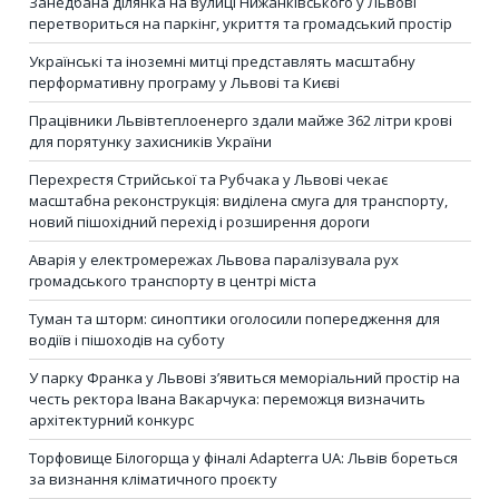
Занедбана ділянка на вулиці Нижанківського у Львові
перетвориться на паркінг, укриття та громадський простір
Українські та іноземні митці представлять масштабну
перформативну програму у Львові та Києві
Працівники Львівтеплоенерго здали майже 362 літри крові
для порятунку захисників України
Перехрестя Стрийської та Рубчака у Львові чекає
масштабна реконструкція: виділена смуга для транспорту,
новий пішохідний перехід і розширення дороги
Аварія у електромережах Львова паралізувала рух
громадського транспорту в центрі міста
Туман та шторм: синоптики оголосили попередження для
водіїв і пішоходів на суботу
У парку Франка у Львові з’явиться меморіальний простір на
честь ректора Івана Вакарчука: переможця визначить
архітектурний конкурс
Торфовище Білогорща у фіналі Adapterra UA: Львів бореться
за визнання кліматичного проєкту