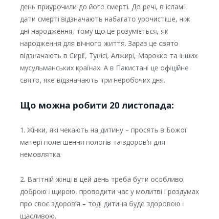
день приурочили до його смерті. До речі, в ісламі
дати смерті відзначають набагато урочистіше, ніж
дні народження, тому що це розуміється, як
народження для вічного життя. Зараз це свято
відзначають в Сирії, Тунісі, Алжирі, Марокко та інших
мусульманських країнах. А в Пакистані це офіційне
свято, яке відзначають три неробочих дня.
Що можна робити 20 листопада:
1. Жінки, які чекають на дитину – просять в Божої
матері полегшення пологів та здоров’я для
немовлятка.
2. Вагітній жінці в цей день треба бути особливо
доброю і щирою, проводити час у молитві і роздумах
про своє здоров’я – тоді дитина буде здоровою і
щасливою.