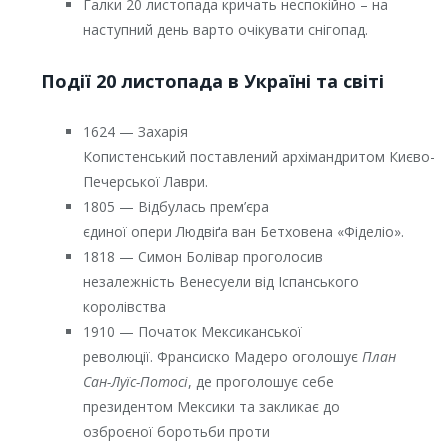
Галки 20 листопада кричать неспокійно – на
наступний день варто очікувати снігопад.
Події 20 листопада в Україні та світі
1624 — Захарія
Копистенський поставлений архімандритом Києво-
Печерської Лаври.
1805 — Відбулась прем’єра
єдиної опери Людвіґа ван Бетховена «Фіделіо».
1818 — Симон Болівар проголосив
незалежність Венесуели від Іспанського
королівства
1910 — Початок Мексиканської
революції. Франсиско Мадеро оголошує
План
Сан-Луїс-Потосі
, де проголошує себе
президентом Мексики та закликає до
озброєної боротьби проти