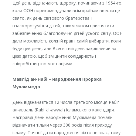
Цей день відзначають щороку, починаючи з 1954-го,
коли ООН порекомендували всім країнам ввести це
свято, як день світового братерства і
взаєморозуміння дітей, таким чином присвятити
забезпеченню благополуччя дітей усього світу. ООН
дали можливість кожній країні самій вибирати, коли
буде цей день, але Всесвітній день закріплений за
цією датою, щоб зміцнити солідарність і
співробітництво між націями.
Мавлід ан-Набі – народження Пророка
Мухаммеда
День відзначається 12 числа третього місяця Рабіг
ал-авваль (Rabi ‘al-awwal) ісламського календаря.
Насправді День народження Мухаммеда почали
відзначати тільки через 300 років після приходу
ісламу. Точної дати народження ніхто не знає, тому