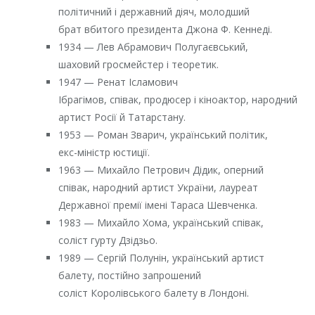
політичний і державний діяч, молодший
брат вбитого президента Джона Ф. Кеннеді.
1934 — Лев Абрамович Полугаєвський,
шаховий гросмейстер і теоретик.
1947 — Ренат Ісламович
Ібрагімов, співак, продюсер і кіноактор, народний
артист Росії й Татарстану.
1953 — Роман Зварич, український політик,
екс-міністр юстиції.
1963 — Михайло Петрович Дідик, оперний
співак, народний артист України, лауреат
Державної премії імені Тараса Шевченка.
1983 — Михайло Хома, український співак,
соліст гурту Дзідзьо.
1989 — Сергій Полунін, український артист
балету, постійно запрошений
соліст Королівського балету в Лондоні.