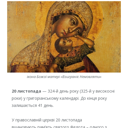
ікона Божої матері «Взиграніє Немовляти»
20 листопада
— 324-й день року (325-й у високосні
роки) у григоріанському календарі. До кінця року
залишається 41 день.
У православній церкві 20 листопада
вшановують пам’ять святого Федота – одного з