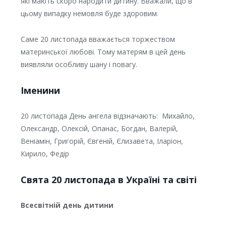
які мають скоро народити дитину. Вважали, що в
цьому випадку немовля буде здоровим.
Саме 20 листопада вважається торжеством
материнської любові. Тому матерям в цей день
виявляли особливу шану і повагу.
Іменини
20 листопада День ангела відзначають: Михайло,
Олександр, Олексій, Опанас, Богдан, Валерій,
Веніамін, Григорій, Євгеній, Єлизавета, Іларіон,
Кирило, Федір
Свята 20 листопада в Україні та світі
Всесвітній день дитини