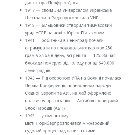
диктатора Порфіріо Діаса.
1917 — своїм 3-м Універсалом Українська
Центральна Рада проголосила УНР
1918 — Більшовики створили тимчасовий
уряд УСРР на чолі з Юрієм П’ятаковим.
1941 — робітники в Ленінграді почали
отримувати по продовольчих картках 250
грамів хліба в день, всі решта — 125. За час
блокади померло від голоду понад 640,000
ленінградців.
1943 — Під охороною УПА на Волині почалася
Перша Конференція поневолених народів
Східної Європи та Азії, на якій оформлено
політичну організацію — Антибільшовицький
Блок Народів (АБН).
1945 — у німецькому
місті Нюрнберг розпочався міжнародний
судовий процес над нацистськими