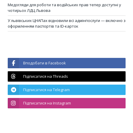
Медогляди для роботи та водійських прав тепер доступні у
чотирьох ЛДЦ Львова
У львівських ЦНАПах відновили всі адмінпослуги — включно з
оформленням паспортів та ID-карток
Вподобати в Facebook
Підписатися на Threads
Підписатися на Telegram
Підписатися на Instagram