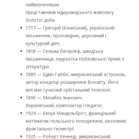
найвизначніших
представників нідерландського живопису
Золотої доби.
1717 — Григорій (Кониський), український
письменник, проповідник, церковний і
культурний діяч.
1858 — Сельма Лагерлеф, шведська
письменниця, лауреатка Нобелівської премії з
літератури.
1889 — Едвін Габбл, американський астроном,
автор концепції розширення Всесвіту. Його
ім’я має сучасний орбітальний телескоп.
1896 — Михайло Іванович
Вериківський, композитор і педагог.
1924 — Бенуа Мандельброт, французький
математик польського походження, засновник
фрактальної геометрії.
1925 — Роберт Кеннеді, американський