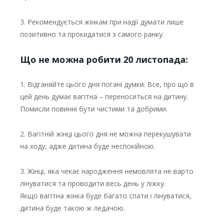
3. Рекомендується жінкам при надії думати лише
позитивно та прокидатися з самого ранку.
Що не можна робити 20 листопада:
1. Відганяйте цього дня погані думки. Все, про що в
цей день думає вагітна – переноситься на дитину.
Помисли повинні бути чистими та добрими.
2. Вагітній жінці цього дня не можна перекушувати
на ходу, адже дитина буде неспокійною.
3. Жінці, яка чекає народження немовлята не варто
лінуватися та проводити весь день у ліжку.
Якщо вагітна жінка буде багато спати і лінуватися,
дитина буде такою ж ледачою.