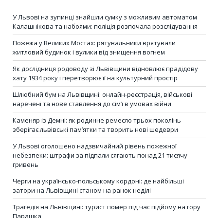
У Львові на зупинці знайшли сумку з можливим автоматом
Калашнікова та набоями: поліція розпочала розслідування
Пожежа у Великих Мостах: рятувальники врятували
житловий будинок і вулики від знищення вогнем
Як дослідниця родоводу зі Львівщини відновлює прадідову
хату 1934 року і перетворює її на культурний простір
Шлюбний бум на Львівщині: онлайн-реєстрація, військові
наречені та нове ставлення до сім’ї в умовах війни
Каменяр із Демні: як родинне ремесло трьох поколінь
зберігає львівські пам’ятки та творить нові шедеври
У Львові оголошено надзвичайний рівень пожежної
небезпеки: штрафи за підпали сягають понад 21 тисячу
гривень
Черги на українсько-польському кордоні: де найбільші
затори на Львівщині станом на ранок неділі
Трагедія на Львівщині: турист помер під час підйому на гору
Парашка