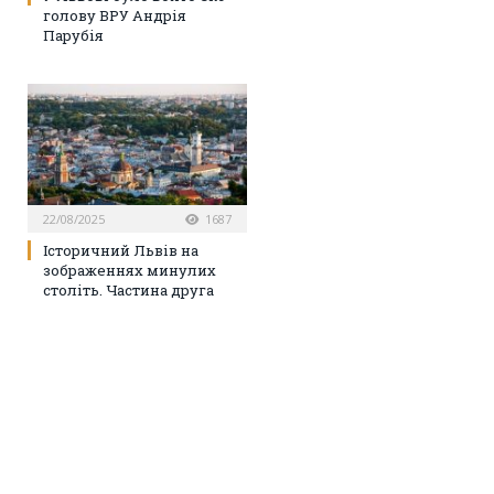
голову ВРУ Андрія
Парубія
22/08/2025
1687
Історичний Львів на
зображеннях минулих
століть. Частина друга