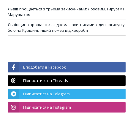
Львів прощається з трьома захисниками: Лозовим, Тирусем і
Марущаком
Львівщина прощається з двома захисниками: один загинув у
бою на Курщині, інший помер від хвороби
Вподобати в Facebook
Підписатися на Threads
Підписатися на Telegram
Підписатися на Instagram