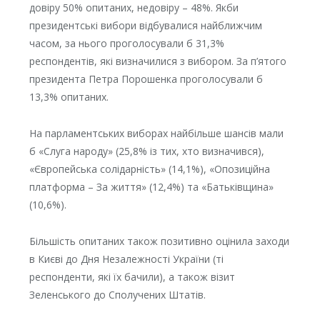
довіру 50% опитаних, недовіру – 48%. Якби
президентські вибори відбувалися найближчим
часом, за нього проголосували б 31,3%
респондентів, які визначилися з вибором. За п’ятого
президента Петра Порошенка проголосували б
13,3% опитаних.
На парламентських виборах найбільше шансів мали
б «Слуга народу» (25,8% із тих, хто визначився),
«Європейська солідарність» (14,1%), «Опозиційна
платформа – За життя» (12,4%) та «Батьківщина»
(10,6%).
Більшість опитаних також позитивно оцінила заходи
в Києві до Дня Незалежності України (ті
респонденти, які їх бачили), а також візит
Зеленського до Сполучених Штатів.