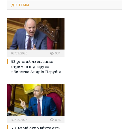
ДО
ТЕМИ
02/09/2025
931
52-річний львів’янин
отримав підозру за
вбивство Андрія Парубія
30/08/2025
896
У Львові було вбито екс-