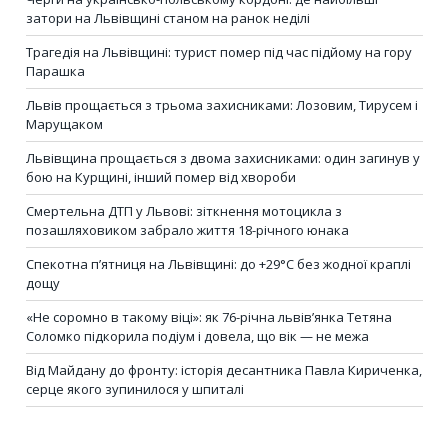
затори на Львівщині станом на ранок неділі
Трагедія на Львівщині: турист помер під час підйому на гору
Парашка
Львів прощається з трьома захисниками: Лозовим, Тирусем і
Марущаком
Львівщина прощається з двома захисниками: один загинув у
бою на Курщині, інший помер від хвороби
Смертельна ДТП у Львові: зіткнення мотоцикла з
позашляховиком забрало життя 18-річного юнака
Спекотна п’ятниця на Львівщині: до +29°C без жодної краплі
дощу
«Не соромно в такому віці»: як 76-річна львів’янка Тетяна
Соломко підкорила подіум і довела, що вік — не межа
Від Майдану до фронту: історія десантника Павла Кириченка,
серце якого зупинилося у шпиталі