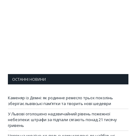
ОСТАННІ НОВИНИ
Каменяр із Демні: як родинне ремесло трьох поколінь
зберігає львівські пам’ятки та творить нові шедеври
У Львові оголошено надзвичайний рівень пожежної
небезпеки: штрафи за підпали сягають понад 21 тисячу
гривень
Черги на українсько-польському кордоні: де найбільші