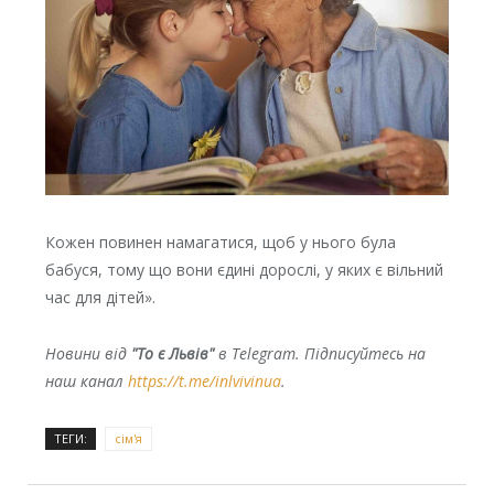
Кожен повинен намагатися, щоб у нього була
бабуся, тому що вони єдині дорослі, у яких є вільний
час для дітей».
Новини від
"То є Львів"
в Telegram. Підписуйтесь на
наш канал
https://t.me/inlvivinua
.
ТЕГИ:
сім'я