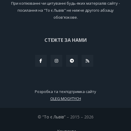
При копіюванні чи цитуванні будь-яких матеріалів сайту -
посилання на "То є Львів" не нижче другого абзацу
обов'язкове.
СТЕЖТЕ ЗА НАМИ
Розробка та техпідтримка сайту
OLEG MOGYTYCH
©
“То є Львів”
– 2015 – 2026