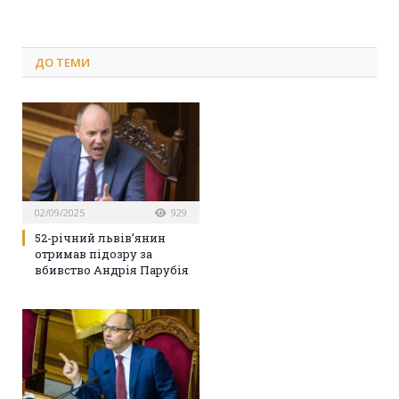
ДО
ТЕМИ
02/09/2025
929
52-річний львів’янин
отримав підозру за
вбивство Андрія Парубія