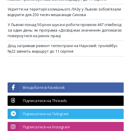
Укриття на території колишнього ЛАЗу у Львові зобов’язали
відкрити для 250 тисяч мешканців Сихова
У Львові понад 50-річні шукачі роботи провели 447 співбесід
за один день: як програма «Досвід має значення» допомагає
повернутися на ринок праці
Дощ затримав ремонт теплотраси на Науковій: тролейбус
№22 змінить маршрут до 11 серпня
Вподобати в Facebook
Підписатися на Threads
Підписатися на Telegram
Підписатися на Instagram