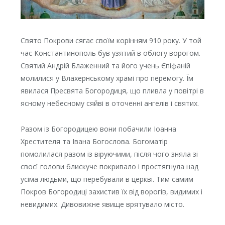
Свято Покрови сягає своїм корінням 910 року. У той
час Константинополь був узятий в облогу ворогом.
Святий Андрій Блаженний та його учень Єпіфаній
молилися у Влахернському храмі про перемогу. Їм
явилася Пресвята Богородиця, що пливла у повітрі в
ясному небесному сяйві в оточенні ангелів і святих.
Разом із Богородицею вони побачили Іоанна
Хрестителя та Івана Богослова. Богоматір
помолилася разом із віруючими, після чого зняла зі
своєї голови блискуче покривало і простягнула над
усіма людьми, що перебували в церкві. Тим самим
Покров Богородиці захистив їх від ворогів, видимих і
невидимих. Дивовижне явище врятувало місто.