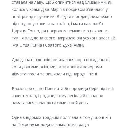
ставала на лаву, щоб опинитися над близькими, як
колись у храмі Діва Марія з покривом з’явилася у
повітрі над віруючими. Всі діти в родині, незалежно
від віку, опускалися на коліна, і мати казала: Як
Цариця Господня покровом землю всю накриває,
так і я плід лона свого накриваю від усякої напасті. В
ім’я Отця і Сина і Святого Духа. Амінь.
Для дівчат і хлопців починалася пора посиденьок,
коли довгими осінніми та зимовими вечорами
дівчата пряли та вишивали під народні пісні.
Вважається, що Пресвята Богородиця бере під свій
захист молоді родини, тому весілля й вінчання
намагалися справляти саме в цей день.
Одна з відомих традицій полягала в тому, що в ніч
на Покрову молодята замість матраців