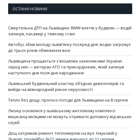
ОСТАННІ НОВИНИ
Смертельна ДТП на Львівщині: BMW влетів у будівлю — водій
загинув, пасажир у тяжкому стані
Автобус збив молоду львів’янку посеред дня: водію загрожує
до трьох років обмеження волі
Львівщина прощається з вісьмома захисниками України:
серед них — ветеран АТО та прикордонник, який загинув
наступного дня після дня народження
Львівський будівельний кластер об’єднає девелоперів та
вийде на міжнародний ринок нерухомості
Тепло без дощу: прогноз погоди для Львівщини на 8 серпня
Лисиці оселилися у львівському житловому комплексі:
мешканці місяцями не можуть отримати допомогу від міських
служб
Дощ затримав ремонт тепломережі на вул. Науковій у
Львові: тролейбус №22 змінює маршрут до 11 серпня