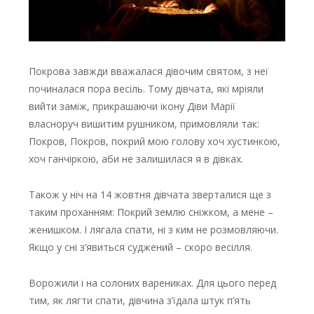
Покрова завжди вважалася дівочим святом, з неї
починалася пора весіль. Тому дівчата, які мріяли
вийти заміж, прикрашаючи ікону Діви Марії
власноруч вишитим рушником, примовляли так:
Покров, Покров, покрий мою голову хоч хустинкою,
хоч ганчіркою, аби не залишилася я в дівках.
Також у ніч на 14 жовтня дівчата зверталися ще з
таким проханням: Покрий землю сніжком, а мене –
женишком. І лягала спати, ні з ким не розмовляючи.
Якщо у сні з’явиться суджений – скоро весілля.
Ворожили і на солоних варениках. Для цього перед
тим, як лягти спати, дівчина з’їдала штук п’ять