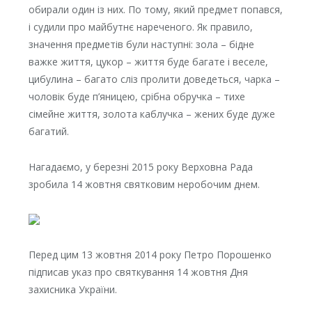
обирали один із них. По тому, який предмет попався,
і судили про майбутнє нареченого. Як правило,
значення предметів були наступні: зола – бідне
важке життя, цукор – життя буде багате і веселе,
цибулина – багато сліз пролити доведеться, чарка –
чоловік буде п’яницею, срібна обручка – тихе
сімейне життя, золота каблучка – жених буде дуже
багатий.
Нагадаємо, у березні 2015 року Верховна Рада
зробила
14 жовтня святковим
неробочим днем.
Перед цим 13 жовтня 2014 року Петро Порошенко
підписав указ про святкування
14 жовтня Дня
захисника України.