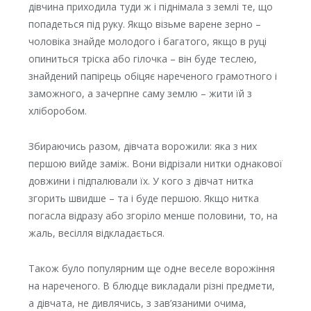
дівчина приходила туди ж і піднімала з землі те, що
попадеться під руку. Якщо візьме варене зерно –
чоловіка знайде молодого і багатого, якщо в руці
опиниться тріска або гілочка – він буде теслею,
знайдений папірець обіцяє нареченого грамотного і
заможного, а зачерпне саму землю – жити їй з
хліборобом.
Збираючись разом, дівчата ворожили: яка з них
першою вийде заміж. Вони відрізали нитки однакової
довжини і підпалювали їх. У кого з дівчат нитка
згорить швидше – та і буде першою. Якщо нитка
погасла відразу або згоріло менше половини, то, на
жаль, весілля відкладається.
Також було популярним ще одне веселе ворожіння
на нареченого. В блюдце викладали різні предмети,
а дівчата, не дивлячись, з зав’язаними очима,