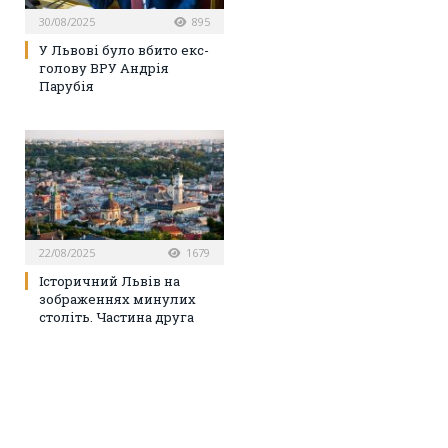
30/08/2025
895
У Львові було вбито екс-
голову ВРУ Андрія
Парубія
22/08/2025
1679
Історичний Львів на
зображеннях минулих
століть. Частина друга