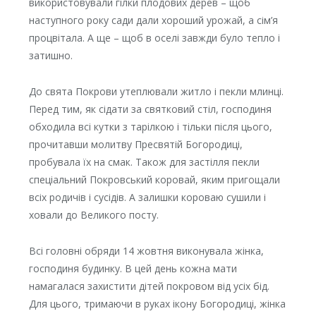
використовували гілки плодових дерев – щоб
наступного року сади дали хороший урожай, а сім’я
процвітала. А ще – щоб в оселі завжди було тепло і
затишно.
До свята Покрови утеплювали житло і пекли млинці.
Перед тим, як сідати за святковий стіл, господиня
обходила всі кутки з тарілкою і тільки після цього,
прочитавши молитву Пресвятій Богородиці,
пробувала їх на смак. Також для застілля пекли
спеціальний Покровський коровай, яким пригощали
всіх родичів і сусідів. А залишки короваю сушили і
ховали до Великого посту.
Всі головні обряди 14 жовтня виконувала жінка,
господиня будинку. В цей день кожна мати
намагалася захистити дітей покровом від усіх бід.
Для цього, тримаючи в руках ікону Богородиці, жінка