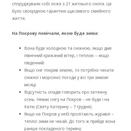
споруджували собі ложе з 21 житнього снопа. Це
було своєрідною гарантією щасливого сімейного
життя.
На Покрову помічали, якою буде зима:
Вона буде холодною та сніжною, якщо дме
північний крижаний вітер, і теплою – якщо
південний.
Якщо сніг покрив землю, то потрібно чекати
сніжної і морозної погоди у всі три зимові
місяці.
Відсутність опадів говорить про затяжну
осінь. Немає снігу на Покров – не буде і на
Катю (Святу Катерину – 7 грудня).
Якщо на Покров у небі пролітають журавлі –
теплої зими не чекай. До того ж прийде вона
раніше покладеного терміну.