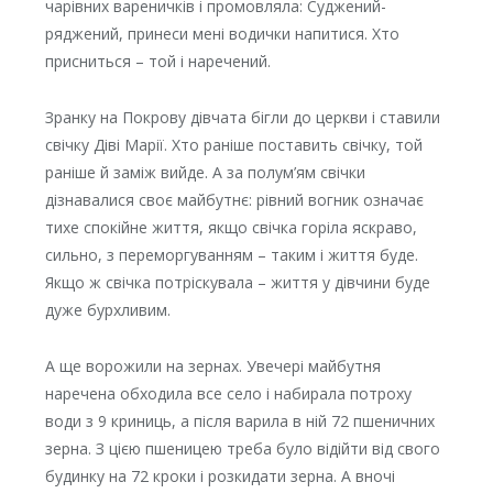
чарівних вареничків і промовляла: Суджений-
ряджений, принеси мені водички напитися. Хто
присниться – той і наречений.
Зранку на Покрову дівчата бігли до церкви і ставили
свічку Діві Марії. Хто раніше поставить свічку, той
раніше й заміж вийде. А за полум’ям свічки
дізнавалися своє майбутнє: рівний вогник означає
тихе спокійне життя, якщо свічка горіла яскраво,
сильно, з переморгуванням – таким і життя буде.
Якщо ж свічка потріскувала – життя у дівчини буде
дуже бурхливим.
А ще ворожили на зернах. Увечері майбутня
наречена обходила все село і набирала потроху
води з 9 криниць, а після варила в ній 72 пшеничних
зерна. З цією пшеницею треба було відійти від свого
будинку на 72 кроки і розкидати зерна. А вночі