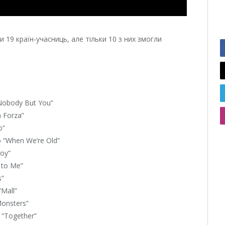
 19 країн-учасниць, але тільки 10 з них змогли
Nobody But You”
a Forza”
o”
 “When We’re Old”
Toy”
 to Me”
s”
Mall”
Monsters”
 “Together”