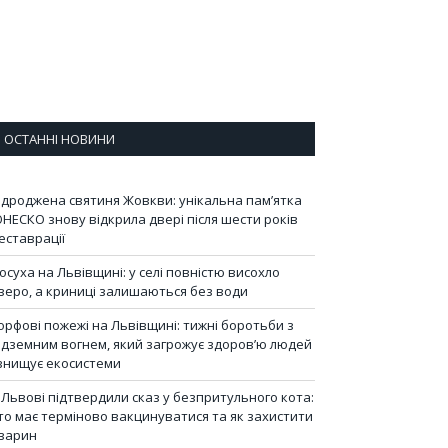
ОСТАННІ НОВИНИ
ідроджена святиня Жовкви: унікальна пам’ятка
НЕСКО знову відкрила двері після шести років
еставрації
осуха на Львівщині: у селі повністю висохло
зеро, а криниці залишаються без води
орфові пожежі на Львівщині: тижні боротьби з
ідземним вогнем, який загрожує здоров’ю людей
 знищує екосистеми
 Львові підтвердили сказ у безпритульного кота:
то має терміново вакцинуватися та як захистити
варин