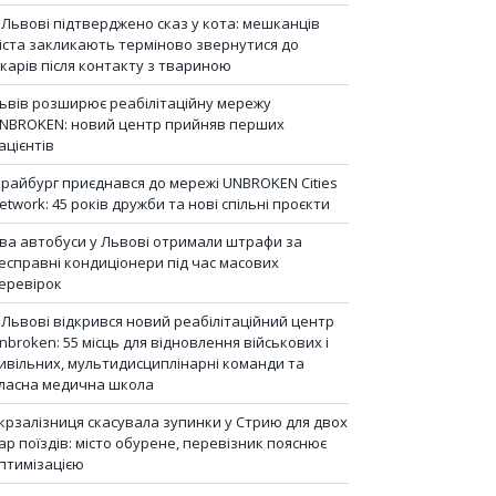
 Львові підтверджено сказ у кота: мешканців
іста закликають терміново звернутися до
ікарів після контакту з твариною
ьвів розширює реабілітаційну мережу
NBROKEN: новий центр прийняв перших
ацієнтів
райбург приєднався до мережі UNBROKEN Cities
etwork: 45 років дружби та нові спільні проєкти
ва автобуси у Львові отримали штрафи за
есправні кондиціонери під час масових
еревірок
 Львові відкрився новий реабілітаційний центр
nbroken: 55 місць для відновлення військових і
ивільних, мультидисциплінарні команди та
ласна медична школа
крзалізниця скасувала зупинки у Стрию для двох
ар поїздів: місто обурене, перевізник пояснює
птимізацією