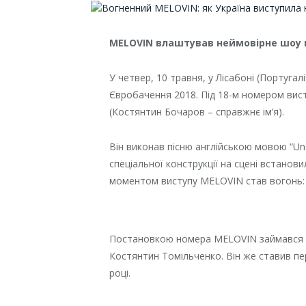
MELOVIN влаштував неймовірне шоу н
У четвер, 10 травня, у Лісабоні (Португал
Євробачення 2018. Під 18-м номером вис
(Костянтин Бочаров – справжнє ім’я).
Він виконав пісню англійською мовою “Un
спеціальної конструкції на сцені встанов
моментом виступу MELOVIN став вогонь: с
Постановкою номера MELOVIN займався в
Костянтин Томільченко. Він же ставив п
році.