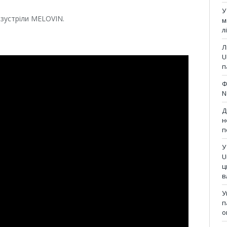
У
 зустріли MELOVIN.
м
л
Л
U
п
Ф
N
Д
н
п
У
U
ц
в
У
п
о