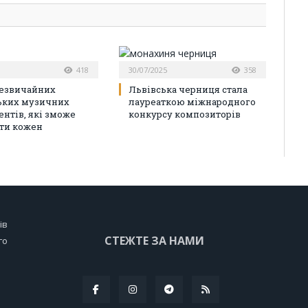
418
30/07/2025
358
незвичайних
Львівська черниця стала
ьких музичних
лауреаткою міжнародного
ентів, які зможе
конкурсу композиторів
ти кожен
ів
СТЕЖТЕ ЗА НАМИ
го