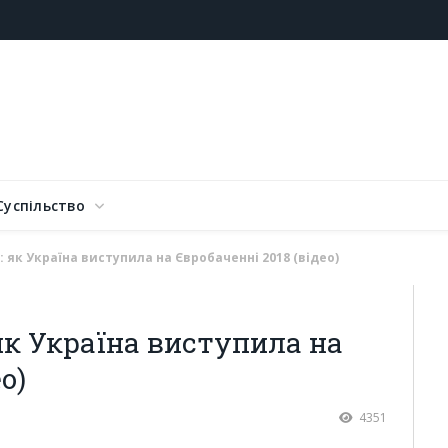
Суспільство
 як Україна виступила на Євробаченні 2018 (відео)
к Україна виступила на
о)
4351