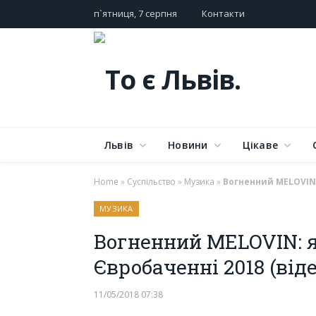
п`ятниця, 7 серпня
Контакти
Львів
Новини
Цікаве
Home
»
Суспільство
»
Музика
»
Вогненний MELOVIN:
МУЗИКА
Вогненний MELOVIN: я
Євробаченні 2018 (віде
11/05/2018 07:38