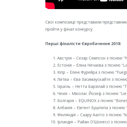
Свої композиції представили представники
пройти у фінал конкурсу.
Перші фіналісти Євробачення 2018:
Австрія – Сезар Семпсон з піснею “
Естонія – Еліна Нечаєва з піснею “L
Кіпр – Елені Фурейра з піснею “Fueg
Литва – Єва Засимаускайте з піснею
Ізраїль – Нетта Барзілай з піснею “
Чехія – Міколас Йозеф з піснею “Lie
Болгарія – EQUINOX з піснею “Bone
Албанія – Євгент Бушпепа з піснею “
Фінляндія – Саару Аалто з піснею “
Ірландія – Райан О’Шонессі з піснею