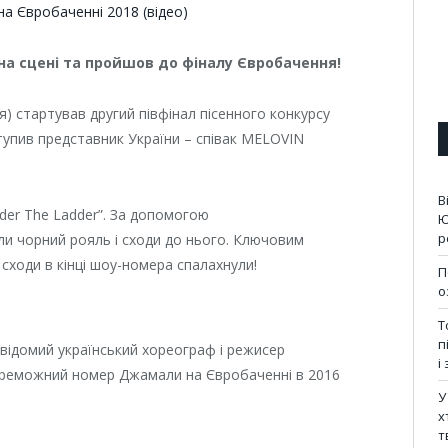
а сцені та пройшов до фіналу Євробачення!
ія) стартував другий півфінал пісенного конкурсу
тупив представник України – співак MELOVIN
В
der The Ladder”. За допомогою
Ю
р
или чорний рояль і сходи до нього. Ключовим
ходи в кінці шоу-номера спалахнули!
П
о
Т
п
ідомий український хореограф і режисер
і
ереможний номер Джамали на Євробаченні в 2016
У
х
т