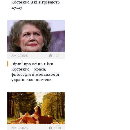
Костенко, які зігрівають
душу
20/10/2025
1041
Вірші про осінь Ліни
Костенко — краса,
філософія й меланхолія
української поетеси
20/10/2025
1130