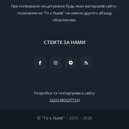
При копіюванні чи цитуванні будь-яких матеріалів сайту -
посилання на "То є Львів" не нижче другого абзацу
обов'язкове.
СТЕЖТЕ ЗА НАМИ
Розробка та техпідтримка сайту
OLEG MOGYTYCH
©
“То є Львів”
– 2015 – 2026