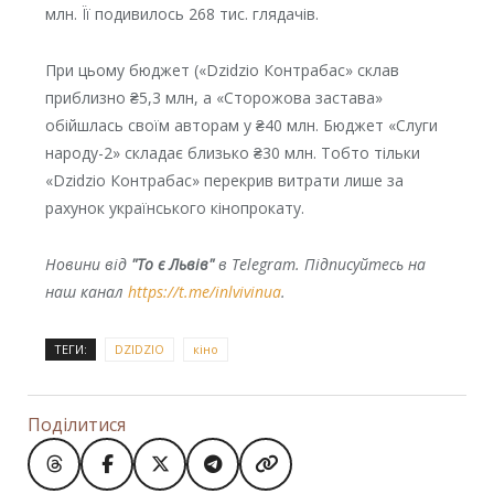
млн. Її подивилось 268 тис. глядачів.
При цьому бюджет («Dzidzio Контрабас» склав
приблизно ₴5,3 млн, а «Сторожова застава»
обійшлась своїм авторам у ₴40 млн. Бюджет «Слуги
народу-2» складає близько ₴30 млн. Тобто тільки
«Dzidzio Контрабас» перекрив витрати лише за
рахунок українського кінопрокату.
Новини від
"То є Львів"
в Telegram. Підписуйтесь на
наш канал
https://t.me/inlvivinua
.
ТЕГИ:
DZIDZIO
кіно
Поділитися