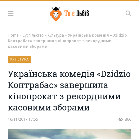
Home
»
Суспільство
»
Культура
»
Українська комедія «Dzidzio
Контрабас» завершила кінопрокат з рекордними
касовими зборами
КУЛЬТУРА
Українська комедія «Dzidzio
Контрабас» завершила
кінопрокат з рекордними
касовими зборами
16/11/2017 17:55
866