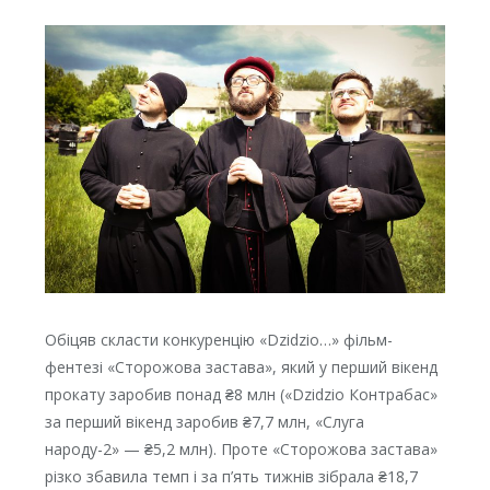
Обіцяв скласти конкуренцію «Dzidzio…» фільм-
фентезі «Сторожова застава», який у перший вікенд
прокату заробив понад ₴8 млн («Dzidzio Контрабас»
за перший вікенд заробив ₴7,7 млн, «Слуга
народу-2» — ₴5,2 млн). Проте «Сторожова застава»
різко збавила темп і за п’ять тижнів зібрала ₴18,7