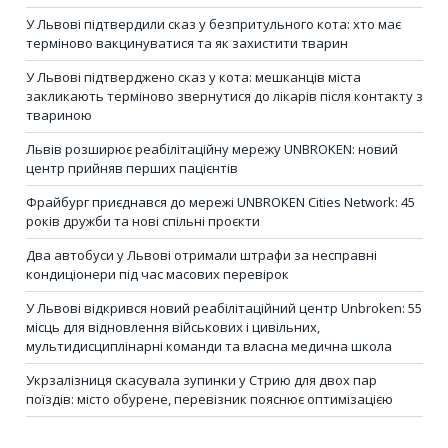
У Львові підтвердили сказ у безпритульного кота: хто має
терміново вакцинуватися та як захистити тварин
У Львові підтверджено сказ у кота: мешканців міста
закликають терміново звернутися до лікарів після контакту з
твариною
Львів розширює реабілітаційну мережу UNBROKEN: новий
центр прийняв перших пацієнтів
Фрайбург приєднався до мережі UNBROKEN Cities Network: 45
років дружби та нові спільні проєкти
Два автобуси у Львові отримали штрафи за несправні
кондиціонери під час масових перевірок
У Львові відкрився новий реабілітаційний центр Unbroken: 55
місць для відновлення військових і цивільних,
мультидисциплінарні команди та власна медична школа
Укрзалізниця скасувала зупинки у Стрию для двох пар
поїздів: місто обурене, перевізник пояснює оптимізацією