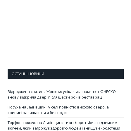
ОСТАННІ НОВИНИ
Відроджена святиня Жовкви: унікальна пам’ятка ЮНЕСКО
знову відкрила двері після шести років реставрації
Посуха на Львівщині: у селі повністю висохло озеро, а
криниці залишаються без води
Торфові пожежі на Львівщині: тижні боротьби з підземним
вогнем, який загрожує здоров’ю людей і знищує екосистеми