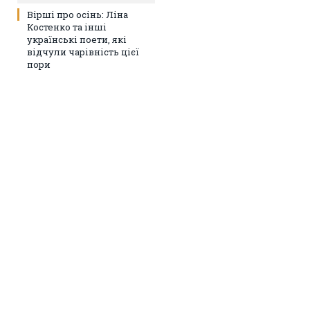
Вірші про осінь: Ліна
Костенко та інші
українські поети, які
відчули чарівність цієї
пори