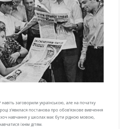
СР навіть заговорили українською, але на початку
8 році з’явилася постанова про обов’язкове вивчення
о хоч навчання у школах має бути рідною мовою,
вчатися їхнім дітям.