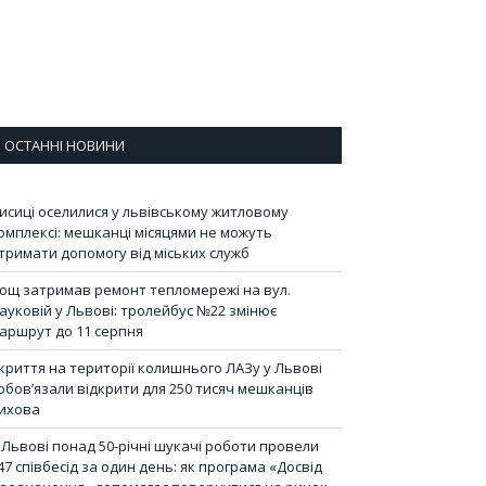
ОСТАННІ НОВИНИ
исиці оселилися у львівському житловому
омплексі: мешканці місяцями не можуть
тримати допомогу від міських служб
ощ затримав ремонт тепломережі на вул.
ауковій у Львові: тролейбус №22 змінює
аршрут до 11 серпня
криття на території колишнього ЛАЗу у Львові
обов’язали відкрити для 250 тисяч мешканців
ихова
 Львові понад 50-річні шукачі роботи провели
47 співбесід за один день: як програма «Досвід