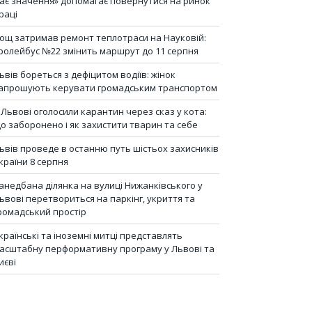
ає значення» допомагає повернутися на ринок
раці
ощ затримав ремонт теплотраси на Науковій:
ролейбус №22 змінить маршрут до 11 серпня
ьвів бореться з дефіцитом водіїв: жінок
апрошують керувати громадським транспортом
 Львові оголосили карантин через сказ у кота:
о заборонено і як захистити тварин та себе
ьвів проведе в останню путь шістьох захисників
країни 8 серпня
анедбана ділянка на вулиці Нижанківського у
ьвові перетвориться на паркінг, укриття та
ромадський простір
країнські та іноземні митці представлять
асштабну перформативну програму у Львові та
иєві