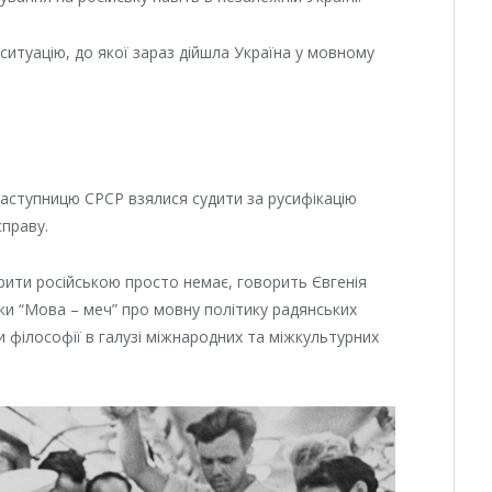
итуацію, до якої зараз дійшла Україна у мовному
 наступницю СРСР взялися судити за русифікацію
справу.
рити російською просто немає, говорить Євгенія
ки “Мова – меч” про мовну політику радянських
и філософії в галузі міжнародних та міжкультурних