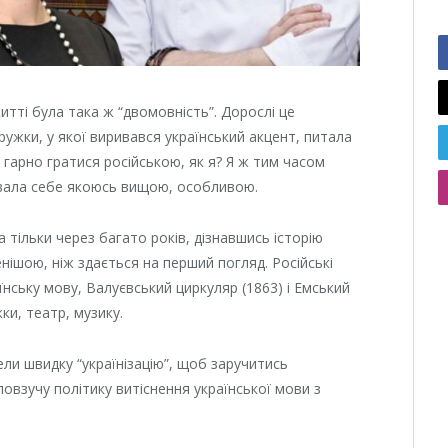
житті була така ж “двомовність”. Дорослі це
ружки, у якої виривався український акцент, питала
 гарно гратися російською, як я? Я ж тим часом
чувала себе якоюсь вищою, особливою.
ла тільки через багато років, дізнавшись історію
нішою, ніж здається на перший погляд. Російські
їнську мову, Валуєвський циркуляр (1863) і Емський
ки, театр, музику.
ли швидку “українізацію”, щоб заручитись
повзучу політику витіснення української мови з