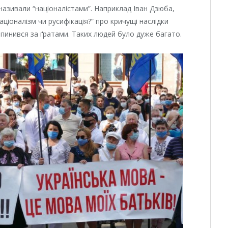
 називали “націоналістами”. Наприклад Іван Дзюба,
аціоналізм чи русифікація?” про кричущі наслідки
опинився за ґратами. Таких людей було дуже багато.