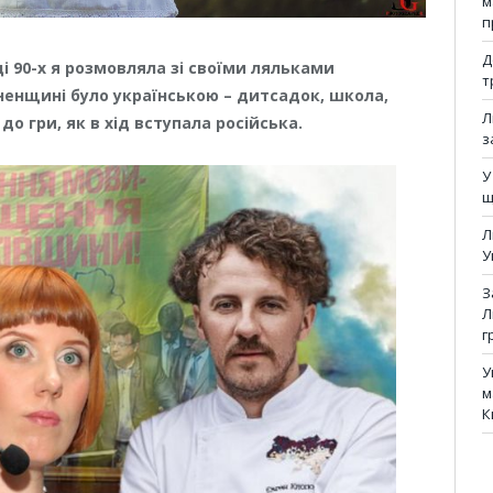
м
п
Д
нці 90-х я розмовляла зі своїми ляльками
т
вненщині було українською – дитсадок, школа,
Л
о гри, як в хід вступала російська.
з
У
щ
Л
У
З
Л
г
У
м
К