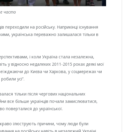
же часто
в переходили на російську. Наприкінці існування
ькими, українська переважно залишалася тільки в
ерспективами, і коли Україна стала незалежна,
віть у відносно недалеких 2011-2015 роках деякі мої
реїжджаючи до Києва чи Харкова, у соцмережах чи
робили усі”.
алася тільки після чергових національних
війни все більше українців почали замислюватися,
во поверталися до української.
і яскраво ілюструють причини, чому люди були
вання на російську навіть в незалежній Україні.