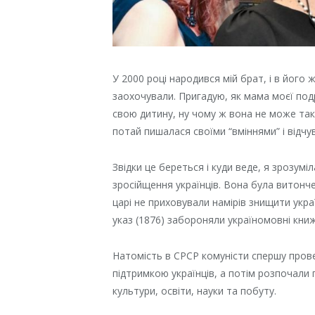
У 2000 році народився мій брат, і в його 
заохочували. Пригадую, як мама моєї под
свою дитину, ну чому ж вона не може так
потай пишалася своїми “вміннями” і від
Звідки це береться і куди веде, я зрозумі
зросійщення українців. Вона була витонче
царі не приховували намірів знищити укра
указ (1876) забороняли україномовні книж
Натомість в СРСР комуністи спершу прове
підтримкою українців, а потім розпочали 
культури, освіти, науки та побуту.