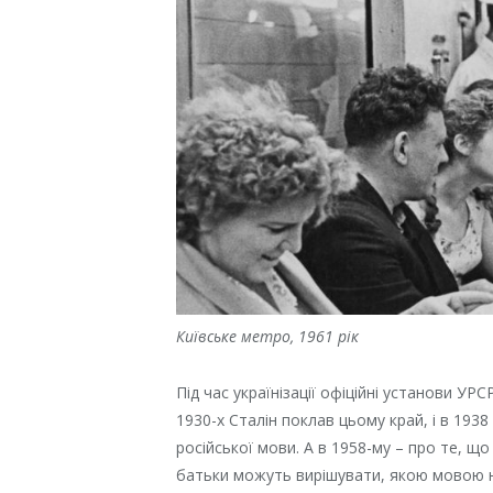
Київське метро, 1961 рік
Під час українізації офіційні установи УР
1930-х Сталін поклав цьому край, і в 193
російської мови. А в 1958-му – про те, щ
батьки можуть вирішувати, якою мовою на