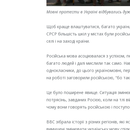
Мовні протести в Україні відбувались ду
Щоб краще влаштуватися, багато українці
СРСР більшість шкіл у містах були російс
селі і на заході країни.
Російська мова асоціювалася з успіхом, п
багато людей і далі мислили так само. На
однокласники, до цього україномовні, пе
на роботі заговорили російською, “бо так 
Це було поширене явище. Ситуація змінюв
потрясінь, завданих Росією, коли на тлі 
чому вони говорять російською і поступо
ВВС зібрала історії з різних регіонів, як
вимушені змінювати українську мову спілку