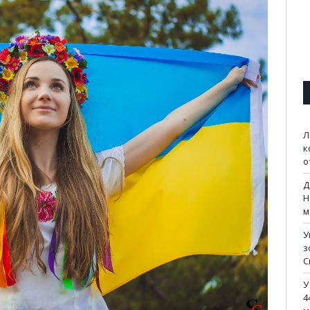
Л
к
о
Д
Н
м
У
з
С
У
4