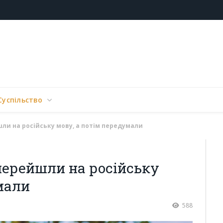
Суспільство
йшли на російську мову, а потім передумали
і перейшли на російську
мали
588