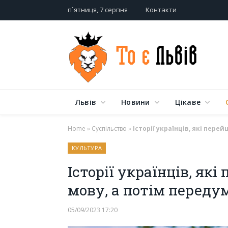
п`ятниця, 7 серпня
Контакти
Львів
Новини
Цікаве
Home
»
Суспільство
»
Історії українців, які пере
КУЛЬТУРА
Історії українців, як
мову, а потім переду
05/09/2023 17:20