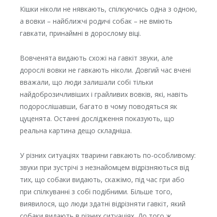
Кішки ніколи не нявкають, спілкуючись одна з одною,
а вовки – найближчі родичі собак – не вміють
гавкати, принаймні в дорослому віці.
Вовченята видають схожі на гавкіт звуки, але
дорослі вовки не гавкають ніколи. Довгий час вчені
вважали, що люди залишали собі тільки
найдоброзичливіших і грайливих вовків, які, навіть
подорослішавши, багато в чому поводяться як
цуценята. Останні дослідження показують, що
реальна картина дещо складніша.
У різних ситуаціях тварини гавкають по-особливому:
звуки при зустрічі з незнайомцем відрізняються від
тих, що собаки видають, скажімо, під час гри або
при спілкуванні з собі подібними. Більше того,
виявилося, що люди здатні відрізняти гавкіт, який
собаки видають в різних ситуаціях. До того ж