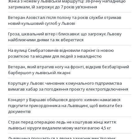
Жінка з ножем у львівській маршрутці: 38-річну нападницю
затримали, їй загрожує до 7 років ув’язнення
Ветеран Азовсталі після полону та років служби отримав
новий кульшовий суглоб у Львові
Гроза, шквальний вітер і блискавки: що загрожує Львову
найближчими днями та як вберегтися
На вулиці Сембратовичів відновили паркінг із новою
розміткою та місцями для людей з інвалідністю
Ветеран, який втратив ногу на фронті, відкрив безбар’єрний
барбершоп у львівській лікарні
Корупція у Львові: чиновник комунального підприємства
вимагав хабар за погодження проєкту електропідключення
Концерт у Варшаві обійшовся дорого: киянин намагався
підкупити прикордонника на Львівщині, щоб виїхати без
документів
Страх перед операцією ледь не коштував жінці життя:
львівські хірурги видалили міому матки вагою 4,5 кг
Львівщина прощається з двома захисниками України: