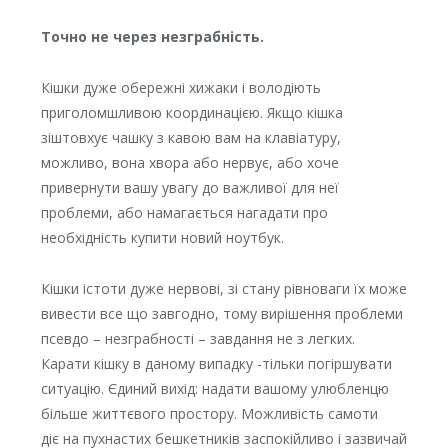
Точно не через незграбність.
Кішки дуже обережні хижаки і володіють
приголомшливою координацією. Якщо кішка
зіштовхує чашку з кавою вам на клавіатуру,
можливо, вона хвора або нервує, або хоче
привернути вашу увагу до важливої ​​для неї
проблеми, або намагається нагадати про
необхідність купити новий ноутбук.
Кішки істоти дуже нервові, зі стану рівноваги їх може
вивести все що завгодно, тому вирішення проблеми
псевдо – незграбності – завдання не з легких.
Карати кішку в даному випадку -тільки погіршувати
ситуацію. Єдиний вихід: надати вашому улюбленцю
більше життєвого простору. Можливість самоти
діє на пухнастих бешкетників заспокійливо і зазвичай