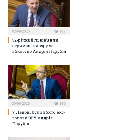
02/09/2025
929
52-річний львів’янин
отримав підозру за
вбивство Андрія Парубія
30/08/2025
895
У Львові було вбито екс-
голову ВРУ Андрія
Парубія