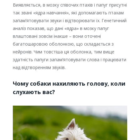
Виявляється, в мозку співочих птахів і папуг присутні
так звані «ядра навчання», які допомагають птахам
запам’ятовувати звуки і відтворювати їх. Генетичний
аналіз показав, що дані «ядра» в мозку папуг
влаштовані зовсім інакше – вони оточені
багатошаровою оболонкою, що складається з
нейронів. Чим товстіша ця оболонка, тим вище
здатність папуги запам’ятовувати слова і працювати
над відтворенням звуків.
Чому собаки нахиляють голову, коли
слухають вас?