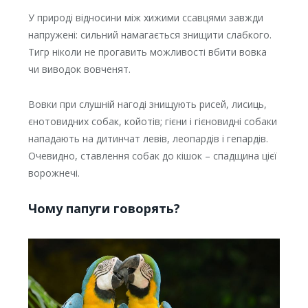
У природі відносини між хижими ссавцями завжди
напружені: сильний намагається знищити слабкого.
Тигр ніколи не прогавить можливості вбити вовка
чи виводок вовченят.
Вовки при слушній нагоді знищують рисей, лисиць,
єнотовидних собак, койотів; гієни і гієновидні собаки
нападають на дитинчат левів, леопардів і гепардів.
Очевидно, ставлення собак до кішок – спадщина цієї
ворожнечі.
Чому папуги говорять?