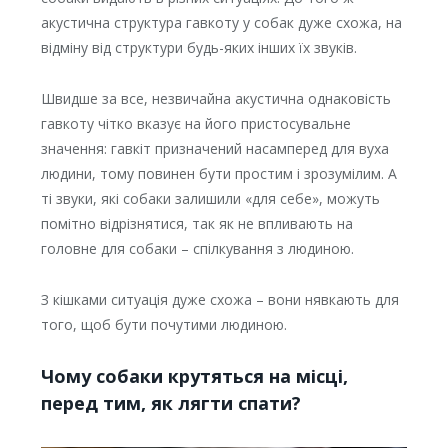
акустична структура гавкоту у собак дуже схожа, на
відміну від структури будь-яких інших їх звуків.
Швидше за все, незвичайна акустична однаковість
гавкоту чітко вказує на його пристосувальне
значення: гавкіт призначений насамперед для вуха
людини, тому повинен бути простим і зрозумілим. А
ті звуки, які собаки залишили «для себе», можуть
помітно відрізнятися, так як не впливають на
головне для собаки – спілкування з людиною.
З кішками ситуація дуже схожа – вони нявкають для
того, щоб бути почутими людиною.
Чому собаки крутяться на місці,
перед тим, як лягти спати?