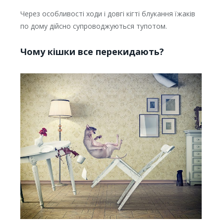
Через особливості ходи і довгі кігті блукання їжаків
по дому дійсно супроводжуються тупотом.
Чому кішки все перекидають?