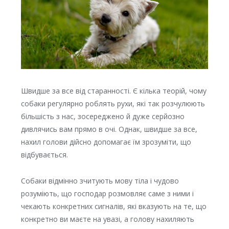
Швидше за все від старанності. Є кілька теорій, чому
собаки регулярно роблять рухи, які так розчулюють
більшість з нас, зосереджено й дуже серйозно
дивлячись вам прямо в очі. Однак, швидше за все,
нахил голови дійсно допомагає їм зрозуміти, що
відбувається.
Собаки відмінно зчитують мову тіла і чудово
розуміють, що господар розмовляє саме з ними і
чекають конкретних сигналів, які вказують на те, що
конкретно ви маєте на увазі, а голову нахиляють