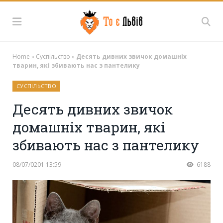
Home
»
Суспільство
»
Десять дивних звичок домашніх
тварин, які збивають нас з пантелику
СУСПІЛЬСТВО
Десять дивних звичок
домашніх тварин, які
збивають нас з пантелику
08/07/0201 13:59
6188