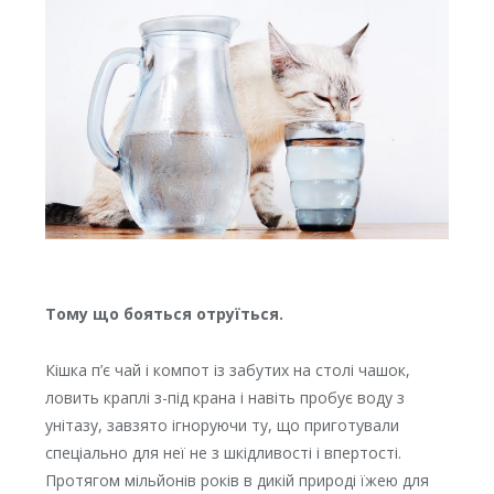
Тому що бояться отруїться.
Кішка п’є чай і компот із забутих на столі чашок,
ловить краплі з-під крана і навіть пробує воду з
унітазу, завзято ігноруючи ту, що приготували
спеціально для неї не з шкідливості і впертості.
Протягом мільйонів років в дикій природі їжею для