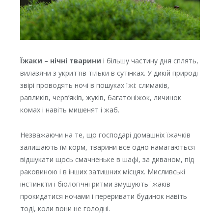
Їжаки – нічні тварини
і більшу частину дня сплять,
вилазячи з укриттів тільки в сутінках. У дикій природі
звірі проводять ночі в пошуках їжі: слимаків,
равликів, черв’яків, жуків, багатоніжок, личинок
комах і навіть мишенят і жаб.
Незважаючи на те, що господарі домашніх їжачків
залишають їм корм, тварини все одно намагаються
відшукати щось смачненьке в шафі, за диваном, під
раковиною і в інших затишних місцях. Мисливські
інстинкти і біологічні ритми змушують їжаків
прокидатися ночами і переривати будинок навіть
тоді, коли вони не голодні.