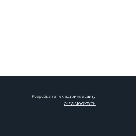
Розробка та техпідтримка сайту
OLEG MOGYTYCH