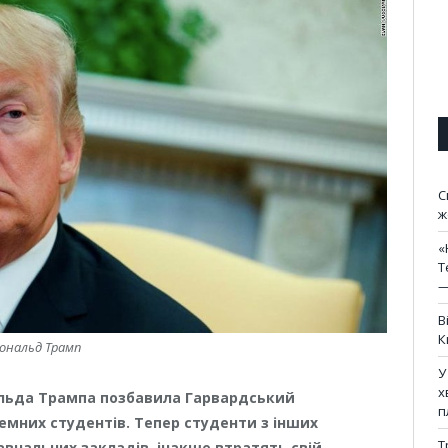
С
ж
«
Т
—
В
К
ональд Трамп
У
х
льда Трампа позбавила Гарвардський
п
емних студентів. Тепер студенти з інших
Т
авчальних закладів, інакше втратять свій