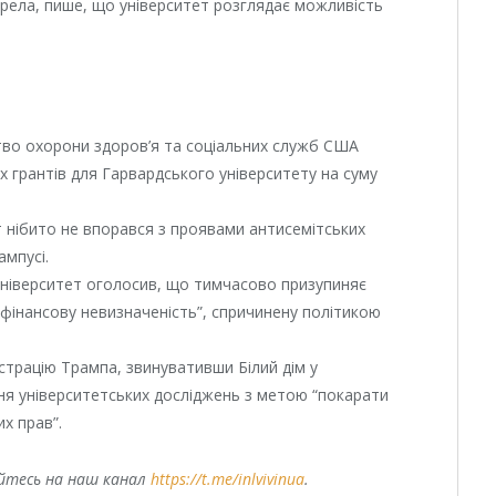
рела, пише, що університет розглядає можливість
тво охорони здоров’я та соціальних служб США
 грантів для Гарвардського університету на суму
 нібито не впорався з проявами антисемітських
ампусі.
університет оголосив, що тимчасово призупиняє
“фінансову невизначеність”, спричинену політикою
істрацію Трампа, звинувативши Білий дім у
ня університетських досліджень з метою “покарати
их прав”.
уйтесь на наш канал
https://t.me/inlvivinua
.