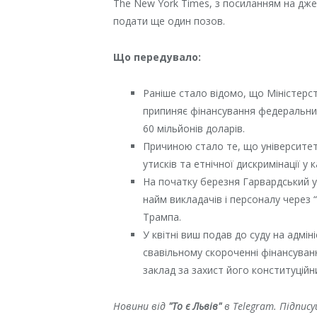
The New York Times, з посиланням на дже
подати ще один позов.
Що передувало:
Раніше стало відомо, що Міністерс
припиняє фінансування федеральних
60 мільйонів доларів.
Причиною стало те, що університет
утисків та етнічної дискримінації у к
На початку березня Гарвардський 
найм викладачів і персоналу через 
Трампа.
У квітні виш подав до суду на адмін
свавільному скороченні фінансуван
заклад за захист його конституційн
Новини від
"То є Львів"
в Telegram. Підпис