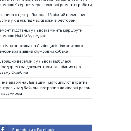
рамваїв 9 серпня через планові ремонтні роботи
ізанина в центрі Львова: 18-річний волинянин
устив у хід ніж під час сварки в ресторані
емонт підстанції у Львові змінить маршрути
рамваїв №4 і №8 у неділю
рагічна знахідка на Львівщині: тіло зниклого
енсіонера виявив службовий собака
Страшно веселий»: у Львові відбулася
ередпрем’єра документального фільму про
узьму Скрябіна
ічна аварія на Львівщині: мотоцикліст втратив
онтроль над байком і потрапив до лікарні разом
з пасажиром
Вподобати в Facebook