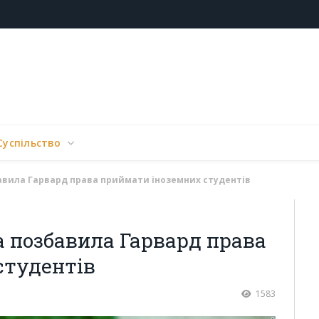
Суспільство
авила Гарвард права приймати іноземних студентів
 позбавила Гарвард права
студентів
1583