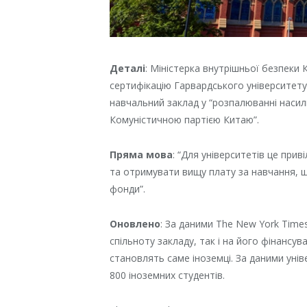
Деталі
: Міністерка внутрішньої безпеки
сертифікацію Гарвардського університет
навчальний заклад у “розпалюванні насил
Комуністичною партією Китаю”.
Пряма
мова
: “Для університетів це прив
та отримувати вищу плату за навчання, 
фонди”.
Оновлено
: За даними The New York Times
спільноту закладу, так і на його фінансу
становлять саме іноземці. За даними унів
800 іноземних студентів.