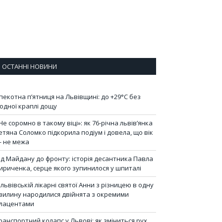
ОСТАННІ НОВИНИ
пекотна п’ятниця на Львівщині: до +29°C без
одної краплі дощу
Не соромно в такому віці»: як 76-річна львів’янка
етяна Соломко підкорила подіум і довела, що вік
 не межа
ід Майдану до фронту: історія десантника Павла
ириченка, серце якого зупинилося у шпиталі
 львівській лікарні святої Анни з різницею в одну
вилину народилися двійнята з окремими
лацентами
ранспортний колапс у Львові: як зміниться рух