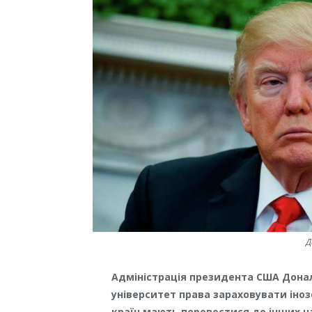
Д
Адміністрація президента США Дона
університет права зараховувати іноз
країн мають перевестися до інших н