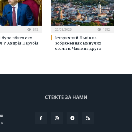
895
22/08/2025
1682
 було вбито екс-
Історичний Львів на
ВРУ Андрія Парубія
зображеннях минулих
століть. Частина друга
СТЕЖТЕ ЗА НАМИ
ів
го