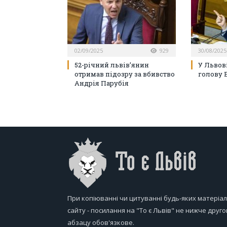
02/09/2025
929
30/08/2025
52-річний львів’янин
У Львові
отримав підозру за вбивство
голову 
Андрія Парубія
При копіюванні чи цитуванні будь-яких матеріал
сайту - посилання на "То є Львів" не нижче друго
абзацу обов'язкове.