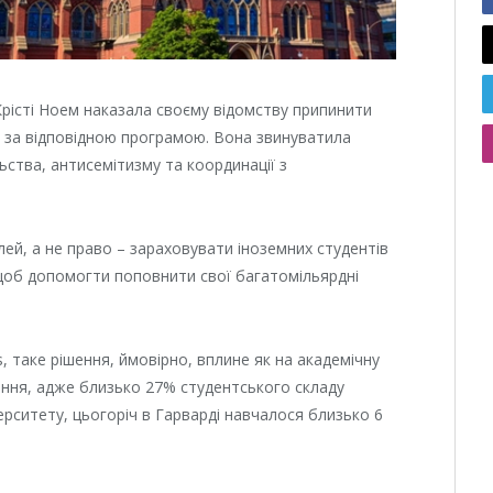
 Крісті Ноем наказала своєму відомству припинити
у за відповідною програмою. Вона звинуватила
ьства, антисемітизму та координації з
ілей, а не право – зараховувати іноземних студентів
щоб допомогти поповнити свої багатомільярдні
, таке рішення, ймовірно, вплине як на академічну
вання, адже близько 27% студентського складу
ерситету, цьогоріч в Гарварді навчалося близько 6