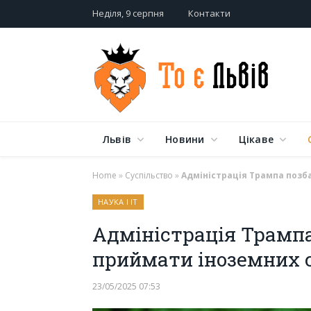
Неділя, 9 серпня
Контакти
Львів
Новини
Цікаве
Home
»
Суспільство
»
Адміністрація Трампа позб
НАУКА І ІТ
Адміністрація Трампа
приймати іноземних 
23/05/2025 07:53