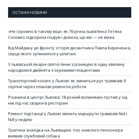
ОСТАННІ НОВИНИ
«Не соромно в такому віці»: як 76-річна львів’янка Тетяна
Соломко підкорила подіум і довела, що вік — не межа
Від Майдану до фронту: історія десантника Павла Кириченка,
серце якого зупинилося у шпиталі
У львівській лікарні святої Анни з різницею в одну хвилину
народилися двійнята з окремими плацентами
Транспортний колапс у Львові: як зміниться рух трамваїв 9
серпня через планові ремонтні роботи
Різанина в центрі Львова: 18-річний волинянин пустив у хід
ніж під час сварки в ресторані
Ремонт підстанції у Львові змінить маршрути трамваїв №4 і
№8 у неділю
Трагічна знахідка на Львівщині: тіло зниклого пенсіонера
виявив службовий собака