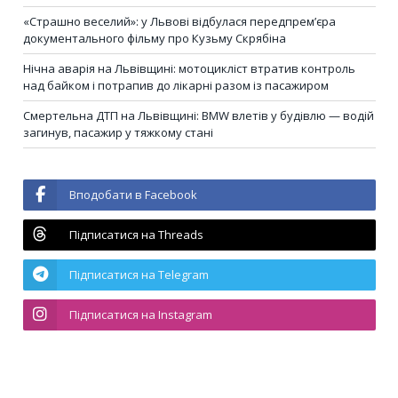
«Страшно веселий»: у Львові відбулася передпрем’єра
документального фільму про Кузьму Скрябіна
Нічна аварія на Львівщині: мотоцикліст втратив контроль
над байком і потрапив до лікарні разом із пасажиром
Смертельна ДТП на Львівщині: BMW влетів у будівлю — водій
загинув, пасажир у тяжкому стані
Вподобати в Facebook
Підписатися на Threads
Підписатися на Telegram
Підписатися на Instagram