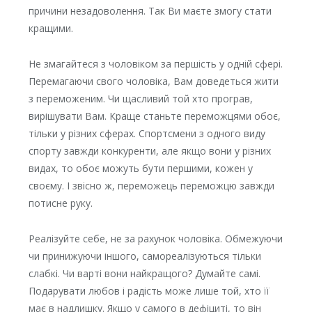
причини незадоволення. Так Ви маєте змогу стати
кращими.
Не змагайтеся з чоловіком за першість у одній сфері.
Перемагаючи свого чоловіка, Вам доведеться жити
з переможеним. Чи щасливий той хто програв,
вирішувати Вам. Краще станьте переможцями обоє,
тільки у різних сферах. Спортсмени з одного виду
спорту завжди конкуренти, але якщо вони у різних
видах, то обоє можуть бути першими, кожен у
своєму. І звісно ж, переможець переможцю завжди
потисне руку.
Реалізуйте себе, не за рахунок чоловіка. Обмежуючи
чи принижуючи іншого, самореалізуються тільки
слабкі. Чи варті вони найкращого? Думайте самі.
Подарувати любов і радість може лише той, хто її
має в надлишку. Якщо у самого в дефіциті, то він