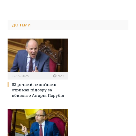
ДО
ТЕМИ
02/09/2025
929
52-річний львів’янин
отримав підозру за
вбивство Андрія Парубія