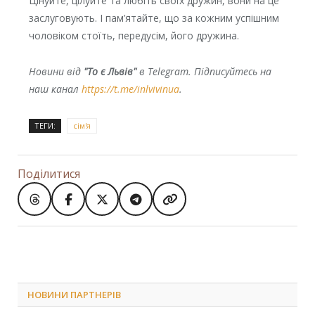
Цінуйте, цілуйте та любіть своїх дружин, вони на це
заслуговують. І пам’ятайте, що за кожним успішним
чоловіком стоїть, передусім, його дружина.
Новини від
"То є Львів"
в Telegram. Підписуйтесь на
наш канал
https://t.me/inlvivinua
.
ТЕГИ:
сім'я
Поділитися
НОВИНИ ПАРТНЕРІВ