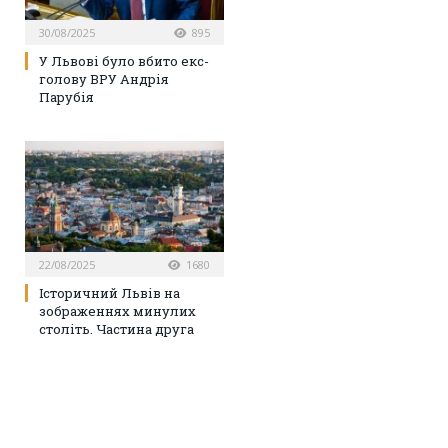
30/08/2025
895
У Львові було вбито екс-
голову ВРУ Андрія
Парубія
22/08/2025
1680
Історичний Львів на
зображеннях минулих
століть. Частина друга