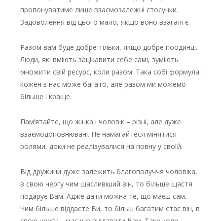
пропонуватиме лише взаємозалежні стосунки.
Задоволення від цього мало, якщо воно взагалі є.
Разом вам буде добре тільки, якщо добре поодинці.
Люди, які вміють зацікавити себе самі, зуміють
множити свій ресурс, коли разом. Така собі формула:
кожен з нас може багато, але разом ми можемо
більше і краще.
Пам’ятайте, що жінка і чоловік – різні, але дуже
взаємодоповнювані. Не намагайтеся мінятися
ролями, доки не реалізувалися на повну у своїй.
Від дружини дуже залежить благополуччя чоловіка,
в свою чергу чим щасливіший він, то більше щастя
подарує Вам. Адже дати можна те, що маєш сам.
Чим більше віддаєте Ви, то більш багатим стає він, в
свою чергу – має що віддавати Вам. Таке коло