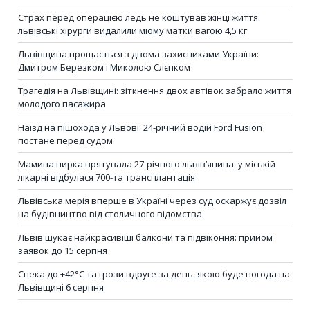
Страх перед операцією ледь не коштував жінці життя:
львівські хірурги видалили міому матки вагою 4,5 кг
Львівщина прощається з двома захисниками України:
Дмитром Березком і Миколою Слєпком
Трагедія на Львівщині: зіткнення двох автівок забрало життя
молодого пасажира
Наїзд на пішохода у Львові: 24-річний водій Ford Fusion
постане перед судом
Мамина нирка врятувала 27-річного львів’янина: у міській
лікарні відбулася 700-та трансплантація
Львівська мерія вперше в Україні через суд оскаржує дозвіл
на будівництво від столичного відомства
Львів шукає найкрасивіші балкони та підвіконня: прийом
заявок до 15 серпня
Спека до +42°C та грози вдруге за день: якою буде погода на
Львівщині 6 серпня