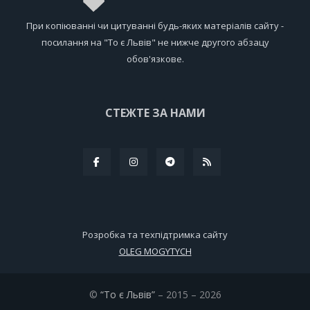
При копіюванні чи цитуванні будь-яких матеріалів сайту -
посилання на "То є Львів" не нижче другого абзацу
обов'язкове.
СТЕЖТЕ ЗА НАМИ
Розробка та техпідтримка сайту
OLEG MOGYTYCH
©
“То є Львів”
– 2015 – 2026