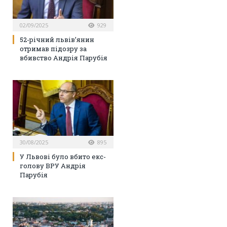
02/09/2025
929
52-річний львів’янин
отримав підозру за
вбивство Андрія Парубія
30/08/2025
895
У Львові було вбито екс-
голову ВРУ Андрія
Парубія