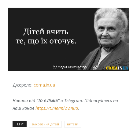
Джерело:
coma.in.ua
Новини від
"То є Львів"
в Telegram. Підписуйтесь на
наш канал
https://t.me/inlvivinua
.
ТЕГИ:
виховання дітей
цитати