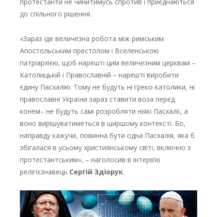
протестанти не чинитимусь спротив і приєднаються
до спільного рішення.
«Зараз іде величезна робота між римським
Апостольським престолом і Вселенською
патріархією, щоб нарешті цим величезним церквам –
Католицькій і Православній – нарешті виробити
єдину Пасхалію. Тому не будуть ні греко-католики, ні
православні України зараз ставити воза перед
конем– не будуть самі розробляти ніякі Пасхалії, а
воно вирішуватиметься в ширшому контексті. Бо,
направду кажучи, повинна бути одна Пасхалія, яка б
збігалася в усьому християнському світі, включно з
протестантським», – наголосив в інтерв’ю
релігієзнавець
Сергій Здіорук
.