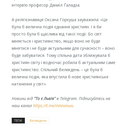
інтерв’ю професор Даниїл Ґаладза.
А релігієзнавиця Оксана Горкуша зауважила: «Це
була б велична подія єднання християн. І я би
просто була б щаслива від такої події. Бо світ
міняється і християнство, якщо воно не буде
мінятися і не буде актуальним для сучасності – воно
буде забуватися. Тому спільна дата зближувала б
християн світу і водночас робила б актуальним саме
християнство. Спільний Великдень – це була б
велична подія, яка впустила б нове християнське
натхнення у світ».
Новини від
"То є Львів"
в Telegram. Підписуйтесь на
наш канал
https://t.me/inlvivinua
.
ТЕГИ:
Великдень