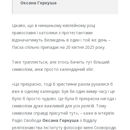
Оксана Горкуша
Цікаво, що в нинішньому ювілейному році
православні і католики з протестантами
відзначатимуть Великдень в один і той же день –
Пасха спільно припадає на 20 квітня 2025 року.
Таке трапляється, але хтось бачить тут більший
символізм, аніж просто календарний збіг.
«Це прекрасно, тоді б християни разом рухалися б
вже в одному календарі. Був би один вимір часу і це
було б просто чудово. Це була б прекрасна нагода і
символізм дуже важливий для усіх релігій. Тому
символізм справді присутній тут», – каже в інтерв’ю
Радіо Свобода
Оксана Горкуша
з Відділу
релігієзнавства Інституту філософії імені Сковороди.