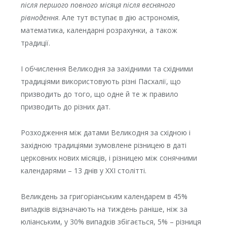
після першого повного місяця після весняного
рівнодення
. Але тут вступає в дію астрономія,
математика, календарні розрахунки, а також
традиції.
І обчислення Великодня за західними та східними
традиціями використовують різні Пасхалії, що
призводить до того, що одне й те ж правило
призводить до різних дат.
Розходження між датами Великодня за східною і
західною традиціями зумовлене різницею в даті
церковних нових місяців, і різницею між сонячними
календарями – 13 днів у XXI столітті.
Великдень за григоріанським календарем в 45%
випадків відзначають на тиждень раніше, ніж за
юліанським, у 30% випадків збігається, 5% – різниця