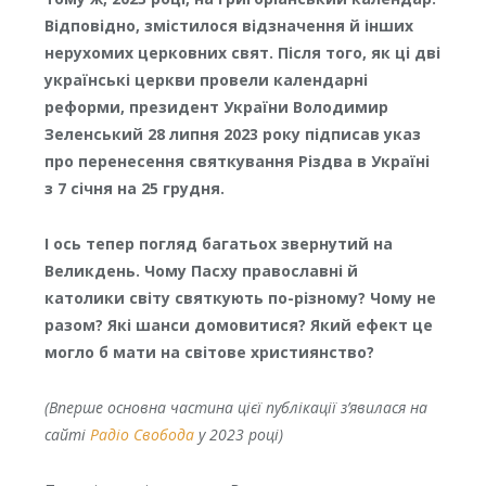
Відповідно, змістилося відзначення й інших
нерухомих церковних свят. Після того, як ці дві
українські церкви провели календарні
реформи, президент України Володимир
Зеленський 28 липня 2023 року підписав указ
про перенесення святкування Різдва в Україні
з 7 січня на 25 грудня.
І ось тепер погляд багатьох звернутий на
Великдень. Чому Пасху православні й
католики світу святкують по-різному? Чому не
разом? Які шанси домовитися? Який ефект це
могло б мати на світове християнство?
(Вперше основна частина цієї публікації з’явилася на
сайті
Радіо Свобода
у 2023 році)