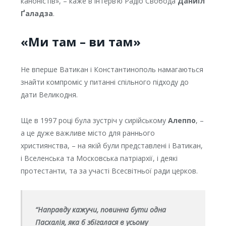
каноністів», – каже в інтерв’ю Радіо Свобода
Даниїл
Ґаладза
.
«Ми там – ви там»
Не вперше Ватикан і Константинополь намагаються
знайти компроміс у питанні спільного підходу до
дати Великодня.
Ще в 1997 році була зустріч у сирійському
Алеппо
, –
а це дуже важливе місто для раннього
християнства, – на якій були представлені і Ватикан,
і Вселенська та Московська патріархії, і деякі
протестанти, та за участі Всесвітньої ради церков.
“Направду кажучи, повинна бути одна
Пасхалія, яка б збігалася в усьому