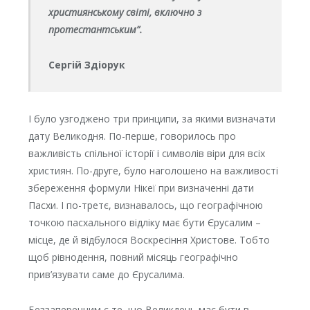
християнському світі, включно з
протестантським”.
Сергій Здіорук
І було узгоджено три принципи, за якими визначати
дату Великодня. По-перше, говорилось про
важливість спільної історії і символів віри для всіх
християн. По-друге, було наголошено на важливості
збереження формули Нікеї при визначенні дати
Пасхи. І по-третє, визнавалось, що географічною
точкою пасхального відліку має бути Єрусалим –
місце, де й відбулося Воскресіння Христове. Тобто
щоб рівнодення, повний місяць географічно
прив’язувати саме до Єрусалима.
Беззаперечним є те, що Великдень має бути в