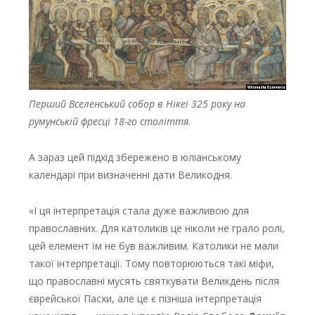
Перший Вселенський собор в Нікеї 325 року на
румунській фресці 18-го століття.
А зараз цей підхід збережено в юліанському
календарі при визначенні дати Великодня.
«І ця інтерпретація стала дуже важливою для
православних. Для католиків це ніколи не грало ролі,
цей елемент їм не був важливим. Католики не мали
такої інтерпретації. Тому повторюються такі міфи,
що православні мусять святкувати Великдень після
єврейської Пасхи, але це є пізніша інтерпретація