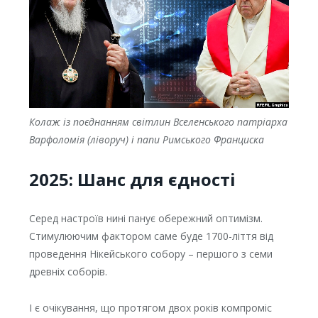
Колаж із поєднанням світлин Вселенського патріарха
Варфоломія (ліворуч) і папи Римського Франциска
2025: Шанс для єдності
Серед настроїв нині панує обережний оптимізм.
Стимулюючим фактором саме буде 1700-ліття від
проведення Нікейського собору – першого з семи
древніх соборів.
І є очікування, що протягом двох років компроміс