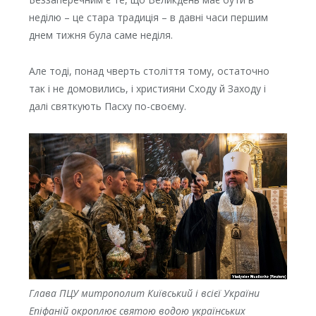
неділю – це стара традиція – в давні часи першим
днем тижня була саме неділя.
Але тоді, понад чверть століття тому, остаточно
так і не домовились, і християни Сходу й Заходу і
далі святкують Пасху по-своєму.
Глава ПЦУ митрополит Київський і всієї України
Епіфаній окроплює святою водою українських