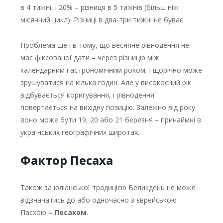
в 4 тижні, і 20% – різниця в 5 тижнів (більш ніж
місячний цикл). Різниці в два-три тижні не буває.
Проблема ще і в тому, що весняне рівнодення не
має фіксованої дати – через різницю між
календарним і астрономічним роком, і щорічно може
зрушуватися на кілька годин. Але у високосний рік
відбувається коригування, і рівнодення
повертається на вихідну позицію. Залежно від року
воно може бути 19, 20 або 21 березня – принаймні в
українських географічних широтах.
Фактор Песаха
Також за юліанської традицією Великдень не може
відзначатись до або одночасно з єврейською
Пасхою –
Песахом
.