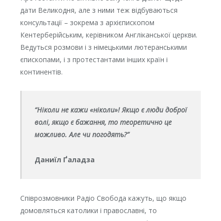
дати Великодня, але з ними теж відбуваються
консультації – зокрема з архієпископом
Кентерберійським, керівником Англіканської церкви.
Ведуться розмови і з німецькими лютеранськими
єпископами, і з протестантами інших країн і
континентів.
“Ніколи не кажи «ніколи»! Якщо є люди доброї
волі, якщо є бажання, то теоретично це
можливо. Але чи погодять?”
Даниїл Ґаладза
Співрозмовники Радіо Свобода кажуть, що якщо
домовляться католики і православні, то