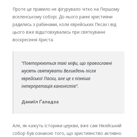
Проте це правило не фігурувало чітко на Першому
вселенському соборі. До нього ранні християни
радились з рабинами, коли єврейських Песах і від
цього вже відштовхувались при святкуванні
воскресіння Христа.
“Повторюються такі міфи, що православні
мусять святкувати Великдень після
єврейської Пасхи, але це є пізніша
інтерпретація каноністів”.
Даниїл Ґаладза
Але, як кажуть історики церкви, вже сам Нікейський
собор був ознакою того, що християнство активно