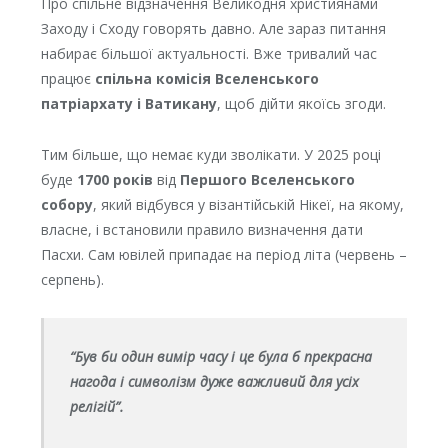
Про спільне відзначення Великодня християнами
Заходу і Сходу говорять давно. Але зараз питання
набирає більшої актуальності. Вже тривалий час
працює
спільна комісія Вселенського
патріархату і Ватикану
, щоб дійти якоїсь згоди.
Тим більше, що немає куди зволікати. У 2025 році
буде
1700 років
від
Першого Вселенського
собору
, який відбувся у візантійській Нікеї, на якому,
власне, і встановили правило визначення дати
Пасхи. Сам ювілей припадає на період літа (червень –
серпень).
“Був би один вимір часу і це була б прекрасна
нагода і символізм дуже важливий для усіх
релігій”.