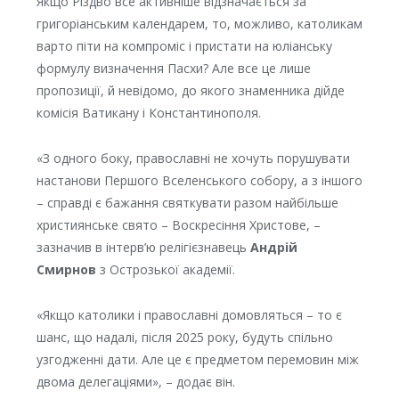
Якщо Різдво все активніше відзначається за
григоріанським календарем, то, можливо, католикам
варто піти на компроміс і пристати на юліанську
формулу визначення Пасхи? Але все це лише
пропозиції, й невідомо, до якого знаменника дійде
комісія Ватикану і Константинополя.
«З одного боку, православні не хочуть порушувати
настанови Першого Вселенського собору, а з іншого
– справді є бажання святкувати разом найбільше
християнське свято – Воскресіння Христове, –
зазначив в інтерв’ю релігієзнавець
Андрій
Смирнов
з Острозької академії.
«Якщо католики і православні домовляться – то є
шанс, що надалі, після 2025 року, будуть спільно
узгодженні дати. Але це є предметом перемовин між
двома делегаціями», – додає він.