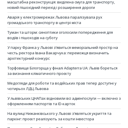
масштабна реконструкція: виділена смуга для транспорту,
новий пішохідний перехід і розширення дороги
Аварія у електромережах Львова паралізувала рух
громадського транспорту в центрі міста
Туман та шторм: синоптики оголосили попередження для
водіїв і пішоходів на суботу
У парку Франка у Львові з’явиться меморіальний простір на
честь ректора Івана Вакарчука: переможця визначить
архітектурний конкурс
Торфовище Білогорща у фіналі Adapterra UA: Львів бореться
за визнання кліматичного проєкту
Медогляди для роботи та водійських прав тепер доступні у
чотирьох ЛДЦ Львова
У львівських ЦНАПах відновили всі адмінпослуги — включно з
оформленням паспортів та ID-карток
На вулиці Нижанківського у Львові з’являться укриття та
паркінг: проєкт реалізують за кошти інвестора