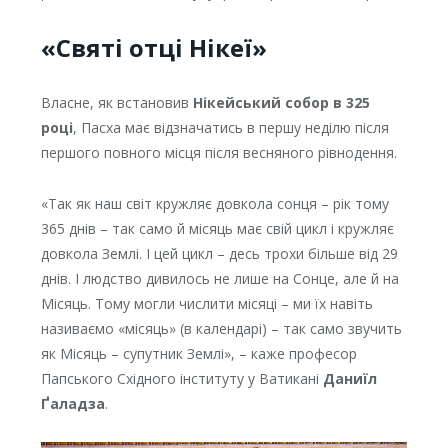
«Святі отці Нікеї»
Власне, як встановив
Нікейський собор в 325
році
, Пасха має відзначатись в першу неділю після
першого повного місця після весняного рівнодення.
«Так як наш світ кружляє довкола сонця – рік тому
365 днів – так само й місяць має свій цикл і кружляє
довкола Землі. І цей цикл – десь трохи більше від 29
днів. І людство дивилось не лише на Сонце, але й на
Місяць. Тому могли числити місяці – ми їх навіть
називаємо «місяць» (в календарі) – так само звучить
як Місяць – супутник Землі», – каже професор
Папського Східного інституту у Ватикані
Даниїл
Ґаладза
.