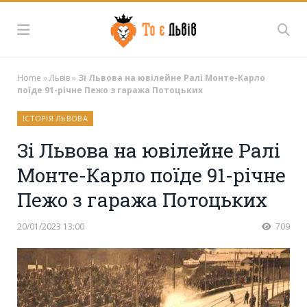
Home
»
Львів
»
Зі Львова на ювілейне Ралі Монте-Карло
поїде 91-річне Пежо з гаража Потоцьких
ІСТОРІЯ ЛЬВОВА
Зі Львова на ювілейне Ралі
Монте-Карло поїде 91-річне
Пежо з гаража Потоцьких
20/01/2023 13:00
709