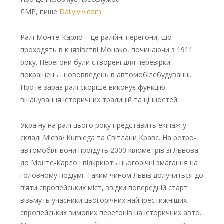
ЛМР, пише
Dailylviv.com
.
Ралі Монте-Карло – це ралійні перегони, що
проходять в князівстві Монако, починаючи з 1911
року. Перегони були створені для перевірки
покращень і нововведень в автомобілебудуванні.
Проте зараз ралі скоріше виконує функцію
вшанування історичних традицій та цінностей.
Україну на ралі цього року представить екіпаж у
складі Michał Kumiega та Світлани Кравс. На ретро-
автомобілі вони проїдуть 2000 кілометрів зі Львова
до Монте-Карло і відкриють цьогорічні змагання на
головному подіумі. Таким чином Львів долучиться до
п’яти європейських міст, звідки попередній старт
візьмуть учасники цьогорічних найпрестижніших
європейських зимових перегонів на історичних авто.