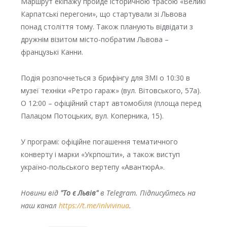
Маршрут екіпажу пройде історичною трасою «Великі
Карпатські перегони», що стартували зі Львова
понад століття тому. Також планують відвідати з
дружнім візитом місто-побратим Львова –
французькі Канни.
Подія розпочнеться з брифінгу для ЗМІ о 10:30 в
музеї техніки «Ретро гараж» (вул. Вітовського, 57а).
О 12:00 – офіційний старт автомобіля (площа перед
Палацом Потоцьких, вул. Коперника, 15).
У програмі: офіційне погашення тематичного
конверту і марки «Укрпошти», а також виступ
україно-польського вертепу «АвантюрА».
Новини від
"То є Львів"
в Telegram. Підписуйтесь на
наш канал
https://t.me/inlvivinua
.