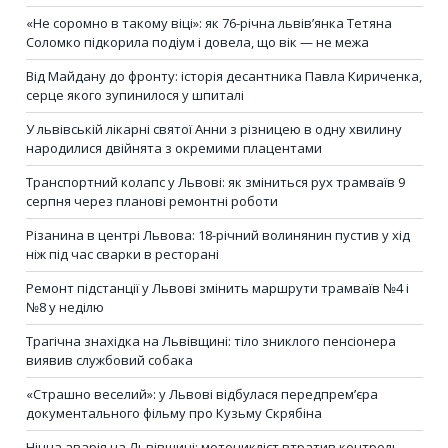
«Не соромно в такому віці»: як 76-річна львів’янка Тетяна
Соломко підкорила подіум і довела, що вік — не межа
Від Майдану до фронту: історія десантника Павла Кириченка,
серце якого зупинилося у шпиталі
У львівській лікарні святої Анни з різницею в одну хвилину
народилися двійнята з окремими плацентами
Транспортний колапс у Львові: як зміниться рух трамваїв 9
серпня через планові ремонтні роботи
Різанина в центрі Львова: 18-річний волинянин пустив у хід
ніж під час сварки в ресторані
Ремонт підстанції у Львові змінить маршрути трамваїв №4 і
№8 у неділю
Трагічна знахідка на Львівщині: тіло зниклого пенсіонера
виявив службовий собака
«Страшно веселий»: у Львові відбулася передпрем’єра
документального фільму про Кузьму Скрябіна
Нічна аварія на Львівщині: мотоцикліст втратив контроль