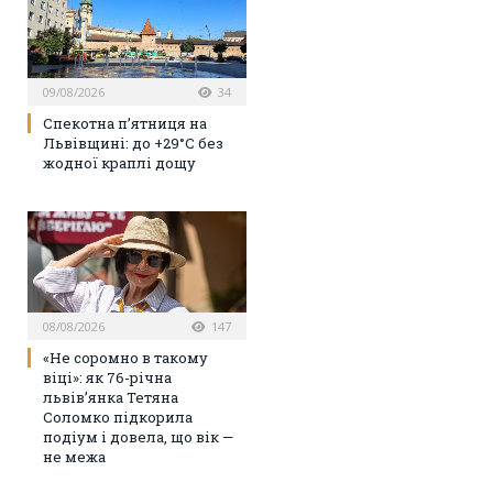
09/08/2026
34
Спекотна п’ятниця на
Львівщині: до +29°C без
жодної краплі дощу
08/08/2026
147
«Не соромно в такому
віці»: як 76-річна
львів’янка Тетяна
Соломко підкорила
подіум і довела, що вік —
не межа