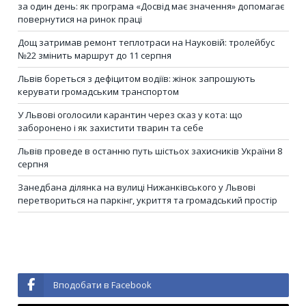
за один день: як програма «Досвід має значення» допомагає
повернутися на ринок праці
Дощ затримав ремонт теплотраси на Науковій: тролейбус
№22 змінить маршрут до 11 серпня
Львів бореться з дефіцитом водіїв: жінок запрошують
керувати громадським транспортом
У Львові оголосили карантин через сказ у кота: що
заборонено і як захистити тварин та себе
Львів проведе в останню путь шістьох захисників України 8
серпня
Занедбана ділянка на вулиці Нижанківського у Львові
перетвориться на паркінг, укриття та громадський простір
Вподобати в Facebook