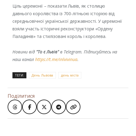
Ціль церемонії – показати Львів, як столицю
давнього королівства із 700-літньою історією від
середньовічної української державності. У церемонії
взяли участь історичні реконструктори «Ордену
Паладинів» та стилізовані король і королева.
Новини від
"То є Львів"
в Telegram. Підписуйтесь на
наш канал
https://t.me/inlvivinua
.
ТЕГИ:
День Львова
день міста
Поділитися