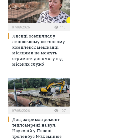
07/08/2026
110
Лисиці оселилися у
львівському житловому
комплексі: мешканці
місяцями не можуть
отримати допомогу від
міських служб
07/08/2026
107
Дощ затримав ремонт
тепломережі на вул.
Науковій у Львові:
тролейбус №22 змінює