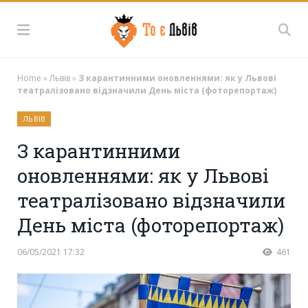
Home
»
Львів
»
З карантинними оновленнями: як у Львові
театралізовано відзначили День міста (фоторепортаж)
ЛЬВІВ
З карантинними
оновленнями: як у Львові
театралізовано відзначили
День міста (фоторепортаж)
06/05/2021 17:32
461