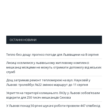
ОСТАННІ НОВИНИ
Тепло без дощу: прогноз погоди для Львівщини на 8 серпня
Лисиці оселилися у львівському житловому комплексі:
мешканці місяцями не можуть отримати допомогу від міських
служб
Дощ затримав ремонт тепломережі на вул. Науковій у
Львові: тролейбус №22 змінює маршрут до 11 серпня
Укриття на території колишнього ЛАЗу у Львові зобов’язали
відкрити для 250 тисяч мешканців Сихова
У Львові понад 50-річні шукачі роботи провели 447 співбесід