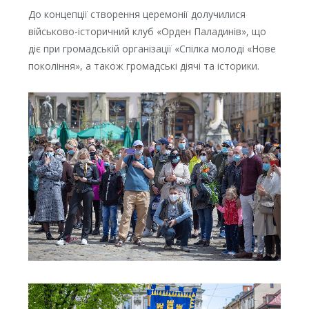
До концепції створення церемонії долучилися
військово-історичний клуб «Орден Паладинів», що
діє при громадській організації «Спілка молоді «Нове
покоління», а також громадські діячі та історики.