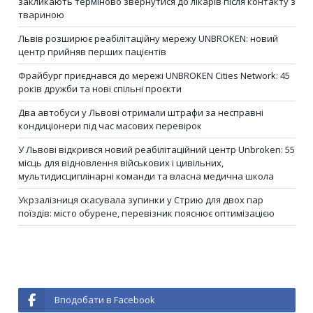
закликають терміново звернутися до лікарів після контакту з
твариною
Львів розширює реабілітаційну мережу UNBROKEN: новий
центр прийняв перших пацієнтів
Фрайбург приєднався до мережі UNBROKEN Cities Network: 45
років дружби та нові спільні проєкти
Два автобуси у Львові отримали штрафи за несправні
кондиціонери під час масових перевірок
У Львові відкрився новий реабілітаційний центр Unbroken: 55
місць для відновлення військових і цивільних,
мультидисциплінарні команди та власна медична школа
Укрзалізниця скасувала зупинки у Стрию для двох пар
поїздів: місто обурене, перевізник пояснює оптимізацією
Вподобати в Facebook