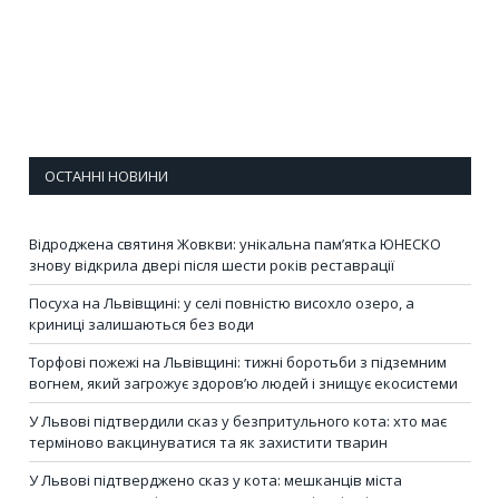
ОСТАННІ НОВИНИ
Відроджена святиня Жовкви: унікальна пам’ятка ЮНЕСКО
знову відкрила двері після шести років реставрації
Посуха на Львівщині: у селі повністю висохло озеро, а
криниці залишаються без води
Торфові пожежі на Львівщині: тижні боротьби з підземним
вогнем, який загрожує здоров’ю людей і знищує екосистеми
У Львові підтвердили сказ у безпритульного кота: хто має
терміново вакцинуватися та як захистити тварин
У Львові підтверджено сказ у кота: мешканців міста