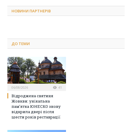
НОВИНИ ПАРТНЕРІВ
ДО
ТЕМИ
06/08/2026
41
Відроджена святиня
Жовкви: унікальна
пам’ятка ЮНЕСКО знову
відкрила двері після
шести років реставрації