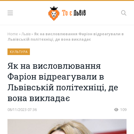
Home
»
Львів
»
Як на висловлювання Фаріон відреагували в
Львівській політехніці, де вона викладає
КУЛЬТУРА
Як на висловлювання
Фаріон відреагували в
Львівській політехніці, де
вона викладає
08/11/2023 07:36
109