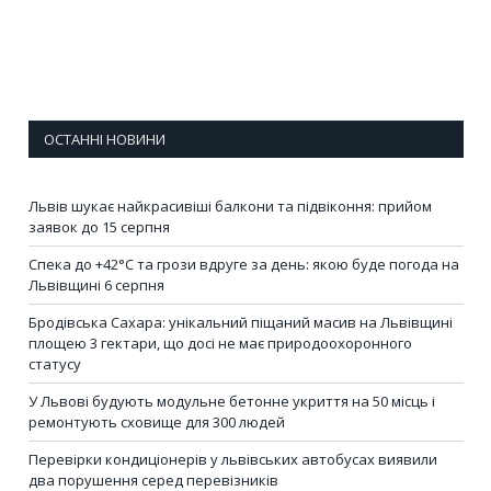
ОСТАННІ НОВИНИ
Львів шукає найкрасивіші балкони та підвіконня: прийом
заявок до 15 серпня
Спека до +42°C та грози вдруге за день: якою буде погода на
Львівщині 6 серпня
Бродівська Сахара: унікальний піщаний масив на Львівщині
площею 3 гектари, що досі не має природоохоронного
статусу
У Львові будують модульне бетонне укриття на 50 місць і
ремонтують сховище для 300 людей
Перевірки кондиціонерів у львівських автобусах виявили
два порушення серед перевізників