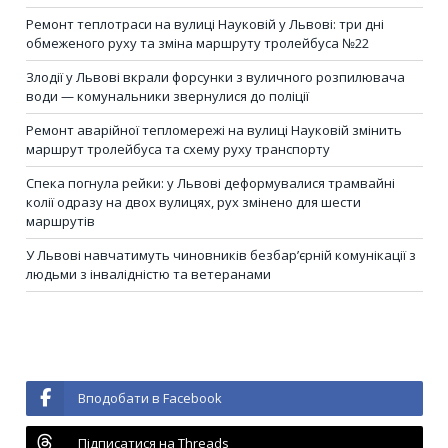
Ремонт теплотраси на вулиці Науковій у Львові: три дні
обмеженого руху та зміна маршруту тролейбуса №22
Злодії у Львові вкрали форсунки з вуличного розпилювача
води — комунальники звернулися до поліції
Ремонт аварійної тепломережі на вулиці Науковій змінить
маршрут тролейбуса та схему руху транспорту
Спека погнула рейки: у Львові деформувалися трамвайні
колії одразу на двох вулицях, рух змінено для шести
маршрутів
У Львові навчатимуть чиновників безбар’єрній комунікації з
людьми з інвалідністю та ветеранами
Вподобати в Facebook
Підписатися на Threads