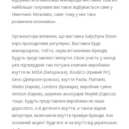
найбільше галузевих виставок відбувається саме у
Німеччині. Можливо, саме тому у них така
розвинена економіка».
Організатори впевнені, що виставка Galychyna Shoes
expo проходитиме регулярно. Виставка буде
міжнародною, тобто, окрім вітчизняних брендів,
будуть представлені і імпортні. Свою участь у заході
уже підтвердили такі потужні компанії-виробники
взуття як MIDA (Запоріжжя), Box&Co (Кривий Ріг),
Gevo (Дніпропетровськ), взуття Paola, Flamanti,
Vladex (Харків), Lordons (Бровари), виробник сумок
Venison (Харків), шкіряних аксесуарів Maybik (Одесса)
тощо. Будуть представлені виробники не лише
дорослого, а й дитячого взуття, а також відомі
імпортери, включаючи взуття преміум-брендів. Але
основний акцент буде все ж на взутті від українських