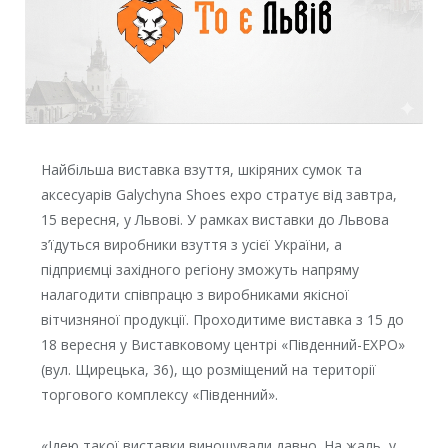
Найбільша виставка взуття, шкіряних сумок та
аксесуарів Galychyna Shoes expo стратує від завтра,
15 вересня, у Львові. У рамках виставки до Львова
з’їдуться виробники взуття з усієї України, а
підприємці західного регіону зможуть напряму
налагодити співпрацю з виробниками якісної
вітчизняної продукції. Проходитиме виставка з 15 до
18 вересня у Виставковому центрі «Південний-EXPO»
(вул. Щирецька, 36), що розміщений на території
торгового комплексу «Південний».
«Ідею такої виставки виношували давно. На жаль, у