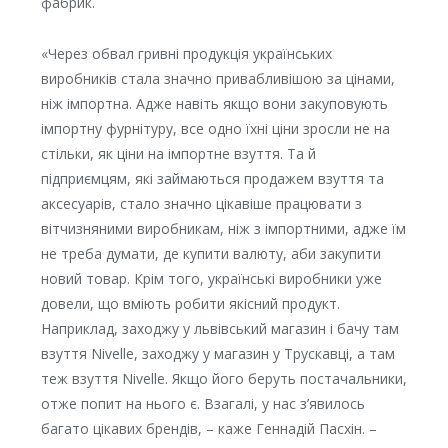
фабрик.
«Через обвал гривні продукція українських
виробників стала значно привабливішою за цінами,
ніж імпортна. Адже навіть якщо вони закуповують
імпортну фурнітуру, все одно їхні ціни зросли не на
стільки, як ціни на імпортне взуття. Та й
підприємцям, які займаються продажем взуття та
аксесуарів, стало значно цікавіше працювати з
вітчизняними виробникам, ніж з імпортними, адже їм
не треба думати, де купити валюту, аби закупити
новий товар. Крім того, українські виробники уже
довели, що вміють робити якісний продукт.
Наприклад, заходжу у львівський магазин і бачу там
взуття Nivelle, заходжу у магазин у Трускавці, а там
теж взуття Nivelle. Якщо його беруть постачальники,
отже попит на нього є. Взагалі, у нас з’явилось
багато цікавих брендів, – каже Геннадій Пасхін. –