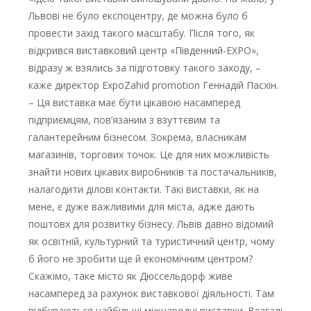
Львові не було експоцентру, де можна було б
провести захід такого масштабу. Після того, як
відкрився виставковий центр «Південний-EXPO»,
відразу ж взялись за підготовку такого заходу, –
каже директор ExpoZahid promotion Геннадій Пасхін.
– Ця виставка має бути цікавою насамперед
підприємцям, пов’язаним з взуттєвим та
галантерейним бізнесом. Зокрема, власникам
магазинів, торгових точок. Це для них можливість
знайти нових цікавих виробників та постачальників,
налагодити ділові контакти. Такі виставки, як на
мене, є дуже важливими для міста, адже дають
поштовх для розвитку бізнесу. Львів давно відомий
як освітній, культурний та туристичний центр, чому
б його не зробити ще й економічним центром?
Скажімо, таке місто як Дюссельдорф живе
насамперед за рахунок виставкової діяльності. Там
відбуваються найбільші міжнародні виставки. Взагалі