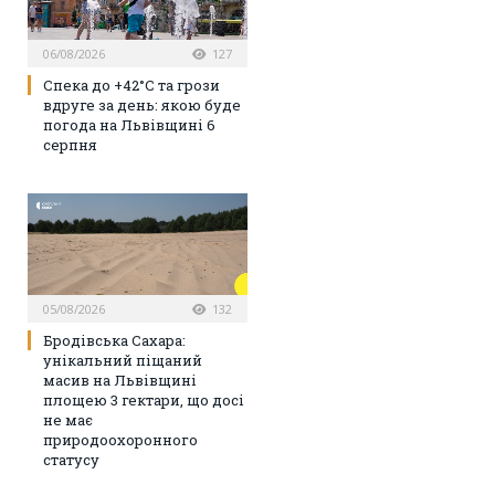
06/08/2026
127
Спека до +42°C та грози
вдруге за день: якою буде
погода на Львівщині 6
серпня
05/08/2026
132
Бродівська Сахара:
унікальний піщаний
масив на Львівщині
площею 3 гектари, що досі
не має
природоохоронного
статусу