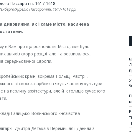
енберґа/Ауреліо Пассаротті, 1617-1618 рр.
а дивовижна, як і саме місто, насичена
остатями.
му є Вам про що розповісти. Місто, яке було
них шляхів скоро розцвітало та розвивалося,
Б
ів середньовічної Європи.
Л
п
ропейських країн, зокрема Польщі, Австрії,
У
ожного зі своїх загарбників якусь частину культури
5
е на перлину архітектури, але й столицю сучасного
П
ття.
в
Р
складі Галицько-Волинського князівства
т
т
лігархії Дмитра Детька з Перемишля і Данила з