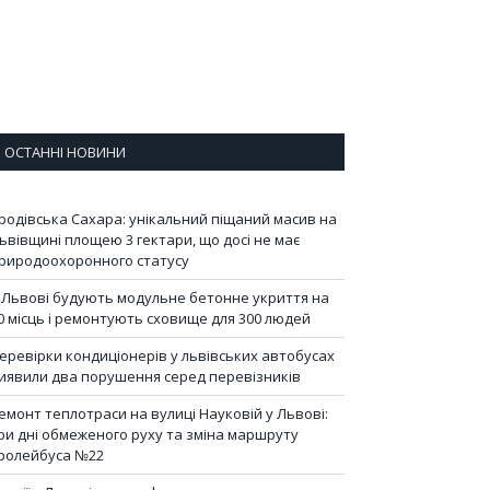
ОСТАННІ НОВИНИ
родівська Сахара: унікальний піщаний масив на
ьвівщині площею 3 гектари, що досі не має
риродоохоронного статусу
 Львові будують модульне бетонне укриття на
0 місць і ремонтують сховище для 300 людей
еревірки кондиціонерів у львівських автобусах
иявили два порушення серед перевізників
емонт теплотраси на вулиці Науковій у Львові:
ри дні обмеженого руху та зміна маршруту
ролейбуса №22