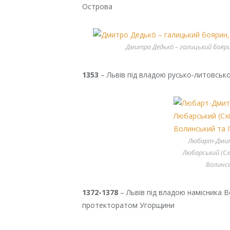
Острова
Дмитро Дедько́ – галицький боя
1353
– Львів під владою русько-литовсь
Любарт-Дмит
Любарський (Сх
Волинс
1372-1378
– Львів під владою намісника 
протекторатом Угорщини