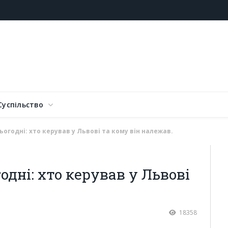
Суспільство
сьогодні: хто керував у Львові та кому він належав.
годні: хто керував у Львові
18358