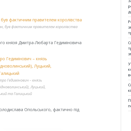
З
р
д
Р
рин, був фактичним правителем королівства
з
т
кого князя Дмитра-Любарта Гедиміновича
С
т
з
У
к
в
ро Гедимінович – князь
С
ідноволинський), Луцький,
к
ький та Галицький
П
п
Володислава Опольського, фактично під