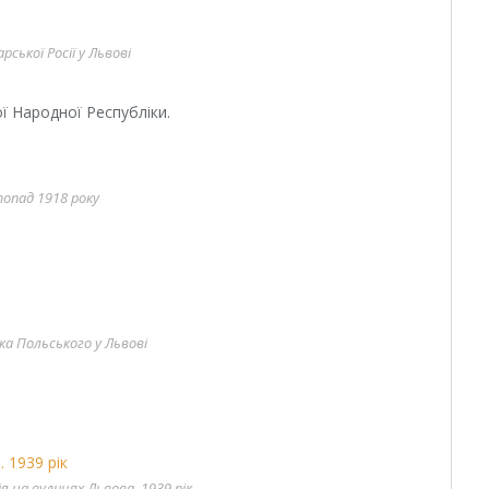
рської Росії у Львові
ої Народної Республіки.
опад 1918 року
ка Польського у Львові
я на вулицях Львова. 1939 рік