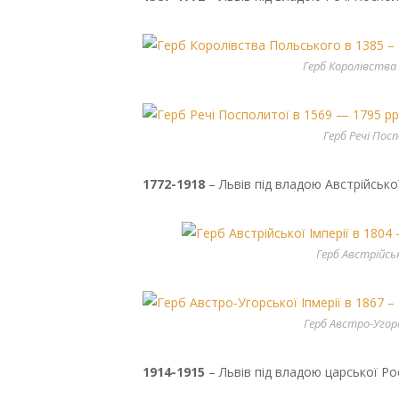
Герб Королівства 
Герб Речі Пос
1772-1918
– Львів під владою Австрійської
Герб Австрійсько
Герб Австро-Угорсь
1914-1915
– Львів під владою царської Рос