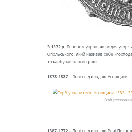
З 1372 р.
Львовом управляв родич угорсь
Опольського, який називав себе «господа
та карбував власні гроші
1378-1387
– Львів під владою Угорщини
Герб управител
1387-1772
– Львів під владою Речі Поспо