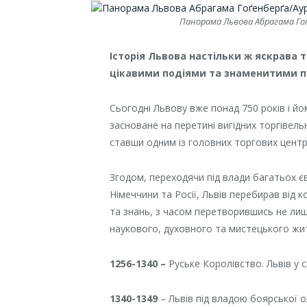
Панорама Львова Абрагама Гоґ
Історія Львова настільки ж яскрава т
цікавими подіями та знаменитими п
Сьогодні Львову вже понад 750 років і йо
засноване на перетині вигідних торгівель
ставши одним із головних торгових центр
Згодом, переходячи під влади багатьох єв
Німеччини та Росії, Львів перебирав від к
та знань, з часом перетворившись не лиш
наукового, духовного та мистецького жи
1256-1340 –
Руське Королівство. Львів у 
1340-1349
– Львів під владою боярської о