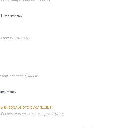
 Німеччини.
 Червень 1941 року
рмія у Львові. 1944 рік
 державі.
ру досліджень визвольного руху (ЦДВР)