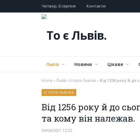
Четвер, 6 серпня
Контакти
Львів
Новини
Цікаве
Home
»
Львів
»
Історія Львова
»
Від 1256 року й до 
ІСТОРІЯ ЛЬВОВА
Від 1256 року й до сьо
та кому він належав.
04/04/2021 12:22