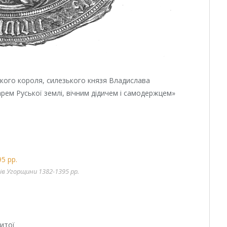
кого короля, силезького князя Владислава
рем Руської землі, вічним дідичем і самодержцем»
ів Угорщини 1382-1395 рр.
литої