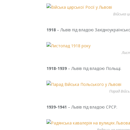
Війська ца
1918
– Львів під владою Західноукраїнськ
Лист
1918-1939
– Львів під владою Польщі.
Парад Війсь
1939-1941
– Львів під владою СРСР.
Радянська кавалері