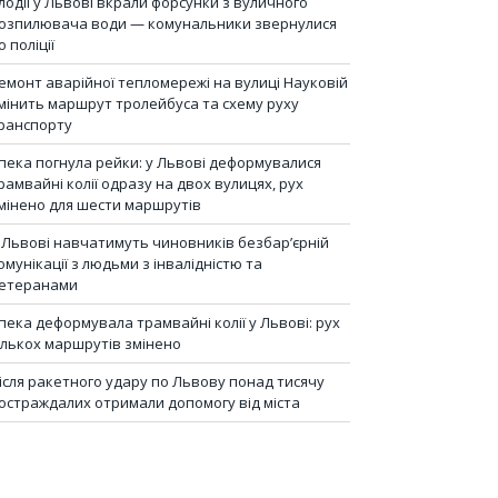
лодії у Львові вкрали форсунки з вуличного
озпилювача води — комунальники звернулися
о поліції
емонт аварійної тепломережі на вулиці Науковій
мінить маршрут тролейбуса та схему руху
ранспорту
пека погнула рейки: у Львові деформувалися
рамвайні колії одразу на двох вулицях, рух
мінено для шести маршрутів
 Львові навчатимуть чиновників безбар’єрній
омунікації з людьми з інвалідністю та
етеранами
пека деформувала трамвайні колії у Львові: рух
ількох маршрутів змінено
ісля ракетного удару по Львову понад тисячу
остраждалих отримали допомогу від міста