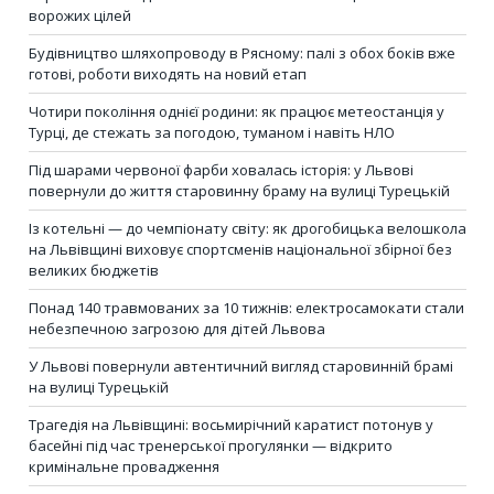
ворожих цілей
Будівництво шляхопроводу в Рясному: палі з обох боків вже
готові, роботи виходять на новий етап
Чотири покоління однієї родини: як працює метеостанція у
Турці, де стежать за погодою, туманом і навіть НЛО
Під шарами червоної фарби ховалась історія: у Львові
повернули до життя старовинну браму на вулиці Турецькій
Із котельні — до чемпіонату світу: як дрогобицька велошкола
на Львівщині виховує спортсменів національної збірної без
великих бюджетів
Понад 140 травмованих за 10 тижнів: електросамокати стали
небезпечною загрозою для дітей Львова
У Львові повернули автентичний вигляд старовинній брамі
на вулиці Турецькій
Трагедія на Львівщині: восьмирічний каратист потонув у
басейні під час тренерської прогулянки — відкрито
кримінальне провадження