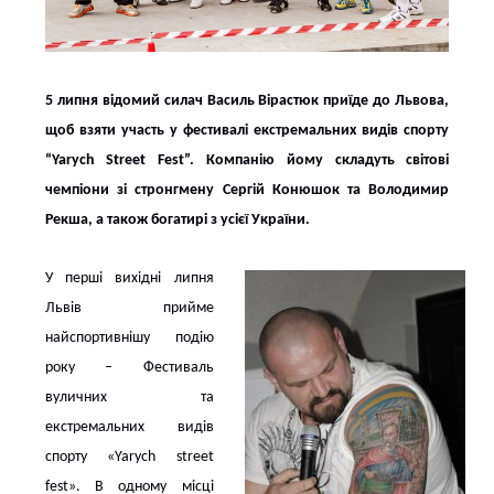
5 липня відомий силач Василь Вірастюк приїде до Львова,
щоб взяти участь у фестивалі екстремальних видів спорту
“Yarych Street Fest”. Компанію йому складуть світові
чемпіони зі стронгмену Сергій Конюшок та Володимир
Рекша, а також богатирі з усієї України.
У перші вихідні липня
Львів прийме
найспортивнішу подію
року – Фестиваль
вуличних та
екстремальних видів
спорту «Yarych street
fest». В одному місці