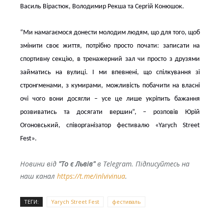
Василь Вірастюк, Володимир Рекша та Сергій Конюшок.
“Ми намагаємося донести молодим людям, що для того, щоб
змінити своє життя, потрібно просто почати: записати на
спортивну секцію, в тренажерний зал чи просто з друзями
займатись на вулиці. І ми впевнені, що спілкування зі
стронгменами, з кумирами, можливість побачити на власні
очі чого вони досягли – усе це лише укріпить бажання
розвиватись та досягати вершин”, – розповів Юрій
Огоновський, співорганізатор фестивалю «Yarych Street
Fest».
Новини від
"То є Львів"
в Telegram. Підписуйтесь на
наш канал
https://t.me/inlvivinua
.
ТЕГИ:
Yarych Street Fest
фестиваль