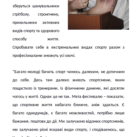
зберуться шанувальники
стрітболу, стронгмену,
прихильники активних
видів спорту та здорового
способу життя.
Спробувати себе в екстремальних видах спорту разом з
професіоналами зможуть усі охочі.
“Багато молоді бачить спорт чимось далеким, не дотичним
до себе. Десь там далеко живуть спортсмени, яким
пощастило із тренерами, із фізичними даними, які досягли
чогось у житті. Однак це не так. Мета фестивалю – показати,
що спортивне життя набагато ближче, аніж здається. Є
багато однодумців, є багато можливостей, потрібно лише
бажання, поштовх до дії. Ми залучаємо відомих спортсменів,
ми залучаємо різні яскраві види спорту, і сподіваємось, що