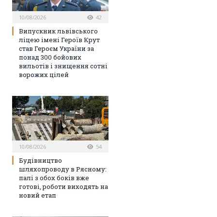
10/08/2026
42
Випускник львівського
ліцею імені Героїв Крут
став Героєм України за
понад 300 бойових
вильотів і знищення сотні
ворожих цілей
10/08/2026
54
Будівництво
шляхопроводу в Рясному:
палі з обох боків вже
готові, роботи виходять на
новий етап