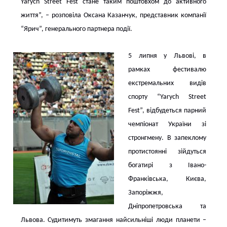
Yarych Street Fest стане таким поштовхом до активного
життя”, – розповіла Оксана Казанчук, представник компанії
“Ярич”, генерального партнера події.
5 липня у Львові, в
рамках фестивалю
екстремальних видів
спорту “Yarych Street
Fest”, відбудеться парний
чемпіонат України зі
стронгмену. В запеклому
протистоянні зійдуться
богатирі з Івано-
Франківська, Києва,
Запоріжжя,
Дніпропетровська та
Львова. Судитимуть змагання найсильніші люди планети –