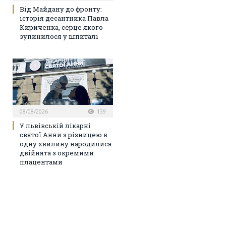
Від Майдану до фронту:
історія десантника Павла
Кириченка, серце якого
зупинилося у шпиталі
08/08/2026
139
У львівській лікарні
святої Анни з різницею в
одну хвилину народилися
двійнята з окремими
плацентами