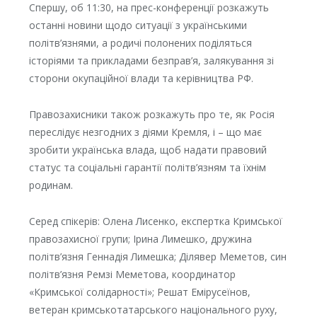
Спершу, об 11:30, на прес-конференції розкажуть
останні новини щодо ситуації з українськими
політв’язнями, а родичі полонених поділяться
історіями та прикладами безправ’я, залякування зі
сторони окупаційної влади та керівництва РФ.
Правозахисники також розкажуть про те, як Росія
переслідує незгодних з діями Кремля, і – що має
зробити українська влада, щоб надати правовий
статус та соціальні гарантії політв’язням та їхнім
родинам.
Серед спікерів: Олена Лисенко, експертка Кримської
правозахисної групи; Ірина Лимешко, дружина
політв’язня Геннадія Лимешка; Ділявер Меметов, син
політв’язня Ремзі Меметова, координатор
«Кримської солідарності»; Решат Емірусеїнов,
ветеран кримськотатарського національного руху,