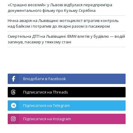
«Страшно веселий»: у Львові відбулася передпрем’єра
документального фільму про Кузьму Скрябіна
Нічна аварія на Львівщині: мотоцикліст втратив контроль
над байком і потрапив до лікарні разом із пасажиром
Смертельна ДТП на Львівщині: BMW влетів у будівлю — водій
загинув, пасажир у тяжкому стані
Вподобати в Facebook
Підписатися на Threads
Підписатися на Telegram
Підписатися на Instagram