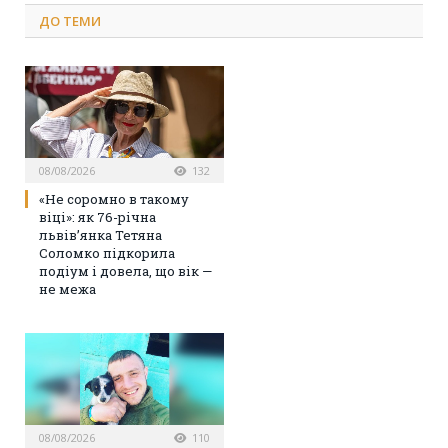
ДО
ТЕМИ
08/08/2026
132
«Не соромно в такому
віці»: як 76-річна
львів’янка Тетяна
Соломко підкорила
подіум і довела, що вік —
не межа
08/08/2026
110