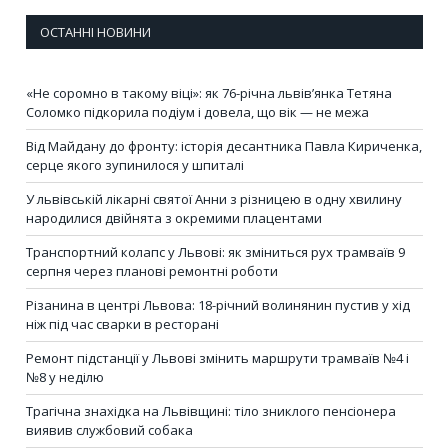
ОСТАННІ НОВИНИ
«Не соромно в такому віці»: як 76-річна львів’янка Тетяна
Соломко підкорила подіум і довела, що вік — не межа
Від Майдану до фронту: історія десантника Павла Кириченка,
серце якого зупинилося у шпиталі
У львівській лікарні святої Анни з різницею в одну хвилину
народилися двійнята з окремими плацентами
Транспортний колапс у Львові: як зміниться рух трамваїв 9
серпня через планові ремонтні роботи
Різанина в центрі Львова: 18-річний волинянин пустив у хід
ніж під час сварки в ресторані
Ремонт підстанції у Львові змінить маршрути трамваїв №4 і
№8 у неділю
Трагічна знахідка на Львівщині: тіло зниклого пенсіонера
виявив службовий собака