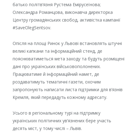
батько політв‘язня Рустема Емірусеїнова;
Олександра Романцова, виконавча директорка
Центру громадянських свобод, активістка кампанії
#SaveOlegSentsov.
Опісля на площі Ринок у Львові встановлять штучні
великі капкани та інформаційний стенд, де
пояснюватиметься мета заходу та будуть розміщені
дані про українських військовополонених.
Працюватиме й інформаційний намет, де
роздаватимуть тематичні газети, охочим
запропонують написати листа підтримки для в’язнів
Кремля, який передадуть кожному адресату.
Усього в регіональному турі на підтримку
українських політичних ув’язнених бере участь
десять міст, у тому числі – Львів.