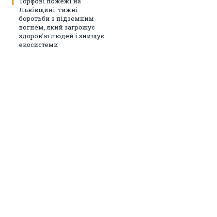
Торфові пожежі на
Львівщині: тижні
боротьби з підземним
вогнем, який загрожує
здоров’ю людей і знищує
екосистеми