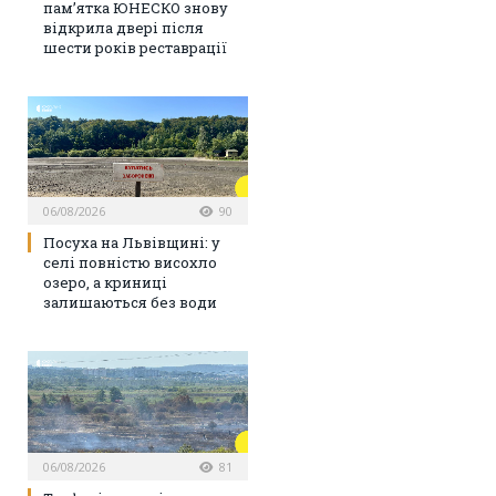
пам’ятка ЮНЕСКО знову
відкрила двері після
шести років реставрації
06/08/2026
90
Посуха на Львівщині: у
селі повністю висохло
озеро, а криниці
залишаються без води
06/08/2026
81