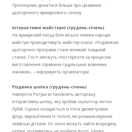
Пропонуємо дізнатися більше про цікавинки
цьогорічного ярмаркового сезону.
Інтерактивні майстерні (грудень-січень)
На ярмарковій площі біля міської ялинки народні
майстри проводитимуть майстер-класи. «Родзинкою
цьогорічної програми стане великий ткацький
станок. Гості зможуть спостерігати за процесом
виготовлення справжніх гуцульських вовняних
ліжників», – інформують організатори.
Різдвяна шопка (грудень-січень)
Навпроти Ратуші встановлять авторську
інтерактивну шопку, яку зробив скульптор Антон
Лубій. Сценка складається із п’яти двометрових
фігур, вирізьблених із тополі, які розмальовували
львівські дітлахи. Усі охочі можуть зайти всередину
шопки, роздивитись чи зробити фото. Шопку