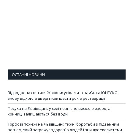
ОСТАННІ НОВИНИ
Відроджена святиня Жовкви: унікальна пам’ятка ЮНЕСКО
знову відкрила двері після шести років реставрації
Посуха на Львівщині: у селі повністю висохло озеро, а
криниці залишаються без води
Торфові пожежі на Львівщині: тижні боротьби з підземним
вогнем, який загрожує здоров’ю людей і знищує екосистеми