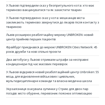
У Львові підтвердили сказ у безпритульного кота: хто має
терміново вакцинуватися та як захистити тварин
У Львові підтверджено сказ у кота: мешканців міста
закликають терміново звернутися до лікарів після контакту з
твариною
Львів розширює реабілітаційну мережу UNBROKEN: новий
центр прийняв перших пацієнтів
Фрайбург приєднався до мережі UNBROKEN Cities Network: 45
років дружби та нові спільні проєкти
Два автобуси у Львові отримали штрафи за несправні
кондиціонери під час масових перевірок
У Львові відкрився новий реабілітаційний центр Unbroken: 55
місць для відновлення військових і цивільних,
мультидисциплінарні команди та власна медична школа
Укрзалізниця скасувала зупинки у Стрию для двох пар
поїздів: місто обурене, перевізник пояснює оптимізацією