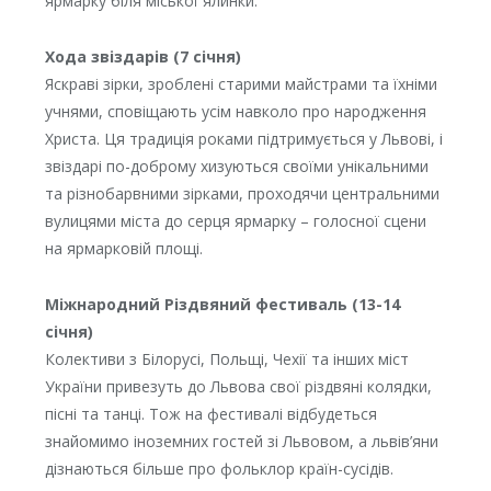
ярмарку біля міської ялинки.
Хода звіздарів (7 січня)
Яскраві зірки, зроблені старими майстрами та їхніми
учнями, сповіщають усім навколо про народження
Христа. Ця традиція роками підтримується у Львові, і
звіздарі по-доброму хизуються своїми унікальними
та різнобарвними зірками, проходячи центральними
вулицями міста до серця ярмарку – голосної сцени
на ярмарковій площі.
Міжнародний Різдвяний фестиваль (13-14
січня)
Колективи з Білорусі, Польщі, Чехії та інших міст
України привезуть до Львова свої різдвяні колядки,
пісні та танці. Тож на фестивалі відбудеться
знайомимо іноземних гостей зі Львовом, а львів’яни
дізнаються більше про фольклор країн-сусідів.