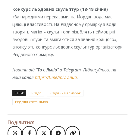
Конкурс льодових скульптур (18-19 січня)
«За народними переказами, на Йордан вода має
цілющі властивості. На Різдвяному ярмарку з води
творять магію – скульптори різьблять неймовірні
льодові фігури та змагаються за звання кращого», –
анонсують конкурс льодових скульптур організатори
Різдвяного ярмарку.
Новини від
"То є Львів"
в Telegram. Підписуйтесь на
наш канал
https://t.me/inlvivinua
.
ТЕГИ:
Різдво
Різдвяний ярмарок
Різдвяні свята Львів
Поділитися