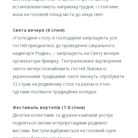
встановлюватимуть наприкінці грудня, і стоятиме
вона на головній площі міста до кінця свят.
Свята вечеря (6 січня)
«Господиня столу із господарем запрошують усіх
гостей приєднатись до проведення сакрального
надвечір’я Різдва», – запрошують на Святу вечерю
організатори Ярмарку. Театралізоване відтворення
святої вечері познайомить гостей Львова із
українськими традиціями: охочі зможуть спробувати
12 страв на різдвяному столі та разом із етно-
гуртами поспівати традиційних колядок.
Фестиваль вертепів (7-8 січня)
Десятки колективів та дружніх компаній укотре
поділяться своїми інтерпретаціями різдвяної
вистави. Виступи відбуваються на головній сцені