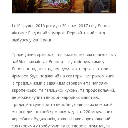
Із 10 грудня 2016 року до 20 січня 2017-го у Львові
діятиме Різдвяний ярмарок. Перший такий захід
відбувся у 2009 році.
Традиційний ярмарок – на зразок тих, які працюють у
найбільших містах Європи – функціонуватиме у
Львові понад місяць, повідомляють організатори.
Ярмарок буде поділений на сектори: гастрономічний
із традиційними різдвяними стравами та напоями
європейської та галицької кухонь, та продовольчий,
де можна купити вироби народних майстрів,
традиційні сувеніри та вироби українських компаній.
Усього для потреб ярмарку задіють 220 модульних
дерев’яних будиночків, кожен із яких прикрашений
святковими атрибутами та світловою ілюмінацією.