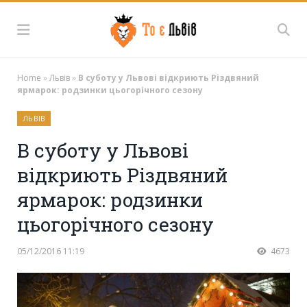
Home
»
Львів
»
В суботу у Львові відкриють Різдвяний
ярмарок: родзинки цьогорічного сезону
ЛЬВІВ
В суботу у Львові
відкриють Різдвяний
ярмарок: родзинки
цьогорічного сезону
05/12/2016 11:19
4673