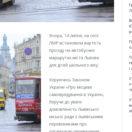
Г
Л
В
Ю
р
Вчора, 14 липня, на сесії
П
ЛМР встановили вартість
о
проїзду на автобусних
Т
маршрутах міста Львова
п
для дітей шкільного віку.
і
У
Керуючись Законом
х
України «Про місцеве
т
самоврядування в Україні»,
У
беручи до уваги
м
домовленість Львівської
л
міської ради з львівськими
перевізниками про
організацію перевезення