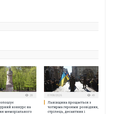
28
07/08/2026
49
голошує
Львівщина прощається з
турний конкурс на
чотирма героями: розвідник,
ня меморіального
стрілець, десантник і