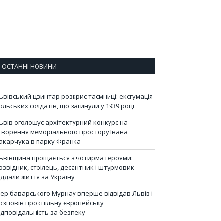
ОСТАННІ НОВИНИ
ьвівський цвинтар розкриє таємниці: ексгумація
ольських солдатів, що загинули у 1939 році
ьвів оголошує архітектурний конкурс на
творення меморіального простору Івана
акарчука в парку Франка
ьвівщина прощається з чотирма героями:
озвідник, стрілець, десантник і штурмовик
іддали життя за Україну
ер баварського Мурнау вперше відвідав Львів і
озповів про спільну європейську
ідповідальність за безпеку