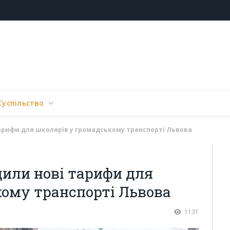
Суспільство
тарифи для школярів у громадському транспорті Львова
дили нові тарифи для
кому транспорті Львова
1131