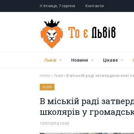
п`ятниця, 7 серпня
Контакти
Львів
Новини
Цікаве
Home
»
Львів
»
В міській раді затвердили нові 
ЛЬВІВ
В міській раді затвер
школярів у громадсь
15/07/2016 10:03