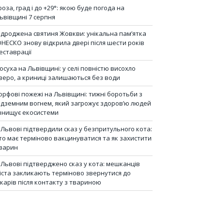
роза, град і до +29°: якою буде погода на
ьвівщині 7 серпня
ідроджена святиня Жовкви: унікальна пам’ятка
НЕСКО знову відкрила двері після шести років
еставрації
осуха на Львівщині: у селі повністю висохло
зеро, а криниці залишаються без води
орфові пожежі на Львівщині: тижні боротьби з
ідземним вогнем, який загрожує здоров’ю людей
 знищує екосистеми
 Львові підтвердили сказ у безпритульного кота:
то має терміново вакцинуватися та як захистити
варин
 Львові підтверджено сказ у кота: мешканців
іста закликають терміново звернутися до
ікарів після контакту з твариною