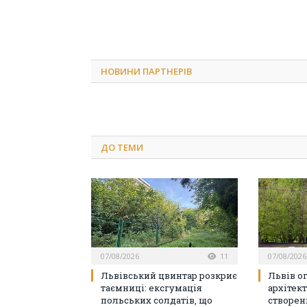
НОВИНИ ПАРТНЕРІВ
ДО
ТЕМИ
07/08/2026
11
07/08/2026
Львівський цвинтар розкриє
Львів о
таємниці: ексгумація
архітек
польських солдатів, що
створен