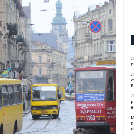
Л
п
Л
с
В
Л
р
в
М
р
в