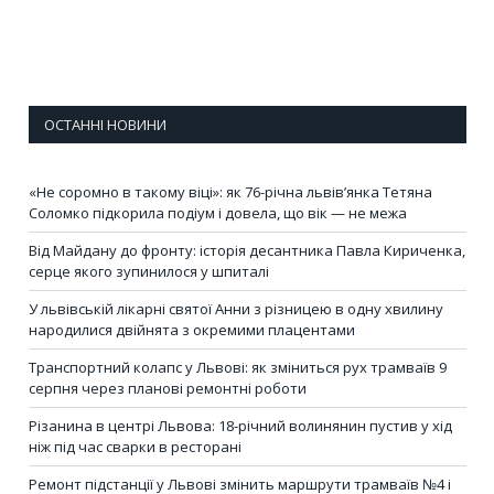
ОСТАННІ НОВИНИ
«Не соромно в такому віці»: як 76-річна львів’янка Тетяна
Соломко підкорила подіум і довела, що вік — не межа
Від Майдану до фронту: історія десантника Павла Кириченка,
серце якого зупинилося у шпиталі
У львівській лікарні святої Анни з різницею в одну хвилину
народилися двійнята з окремими плацентами
Транспортний колапс у Львові: як зміниться рух трамваїв 9
серпня через планові ремонтні роботи
Різанина в центрі Львова: 18-річний волинянин пустив у хід
ніж під час сварки в ресторані
Ремонт підстанції у Львові змінить маршрути трамваїв №4 і