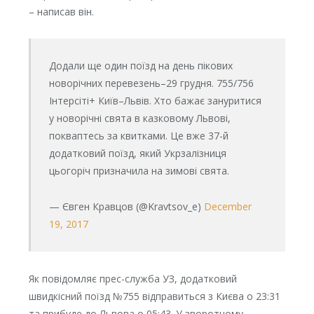
– написав він.
Додали ще один поїзд на день пікових
новорічних перевезень–29 грудня. 755/756
Інтерсіті+ Київ–Львів. Хто бажає зануритися
у новорічні свята в казковому Львові,
покваптесь за квитками. Це вже 37-й
додатковий поїзд, який Укрзалізниця
цьогоріч призначила на зимові свята.
— Євген Кравцов (@Kravtsov_e)
December
19, 2017
Як повідомляє прес-служба УЗ, додатковий
швидкісний поїзд №755 відправиться з Києва о 23:31
та прибуде до Львова о 05:43. У зворотному