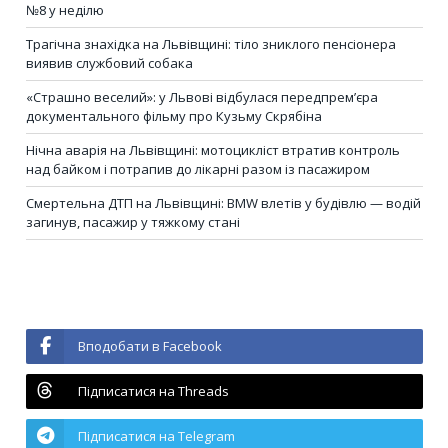
№8 у неділю
Трагічна знахідка на Львівщині: тіло зниклого пенсіонера
виявив службовий собака
«Страшно веселий»: у Львові відбулася передпрем’єра
документального фільму про Кузьму Скрябіна
Нічна аварія на Львівщині: мотоцикліст втратив контроль
над байком і потрапив до лікарні разом із пасажиром
Смертельна ДТП на Львівщині: BMW влетів у будівлю — водій
загинув, пасажир у тяжкому стані
Вподобати в Facebook
Підписатися на Threads
Підписатися на Telegram