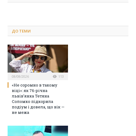
ДО
ТЕМИ
08/08/2026
113
«Не соромно в такому
віці»: як 76-річна
львів’янка Тетяна
Соломко підкорила
подіум і довела, що вік —
не межа