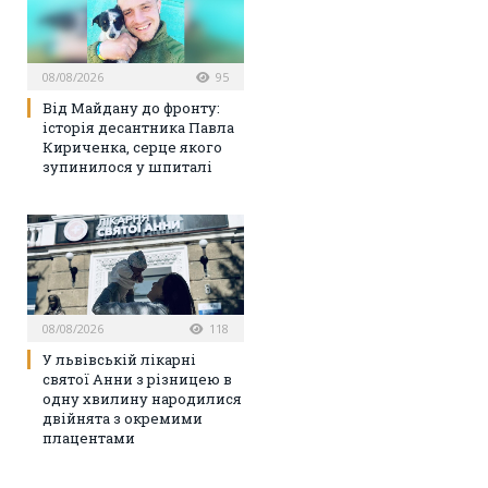
08/08/2026
95
Від Майдану до фронту:
історія десантника Павла
Кириченка, серце якого
зупинилося у шпиталі
08/08/2026
118
У львівській лікарні
святої Анни з різницею в
одну хвилину народилися
двійнята з окремими
плацентами