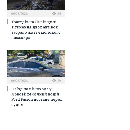
06/08/2026
26
Трагедія на Львівщині:
зіткнення двох автівок
забрало життя молодого
пасажира
06/08/2026
29
Наїзд на пішохода у
Львові: 24-річний водій
Ford Fusion постане перед
судом