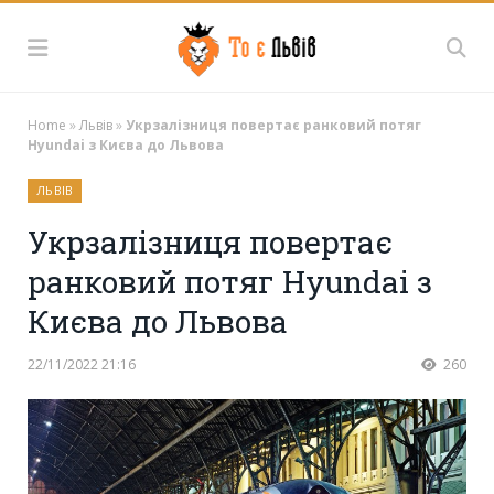
Home
»
Львів
»
Укрзалізниця повертає ранковий потяг
Hyundai з Києва до Львова
ЛЬВІВ
Укрзалізниця повертає
ранковий потяг Hyundai з
Києва до Львова
22/11/2022 21:16
260