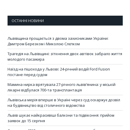
ОСТАННІ НОВИНИ
Львівщина прощається з двома захисниками України:
Дмитром Березком і Миколою Слєпком
Трагедія на Львівщині: зіткнення двох автівок забрало життя
молодого пасажира
Наїзд на пішохода у Львові: 24-річний водій Ford Fusion
постане перед судом
Мамина нирка врятувала 27-річного львів’янина: у міській
лікарні відбулася 700-та трансплантація
Львівська мерія вперше в Україні через суд оскаржує дозвіл
на будівництво від столичного відомства
Львів шукає найкрасивіші балкони та підвіконня: прийом
заявок до 15 серпня