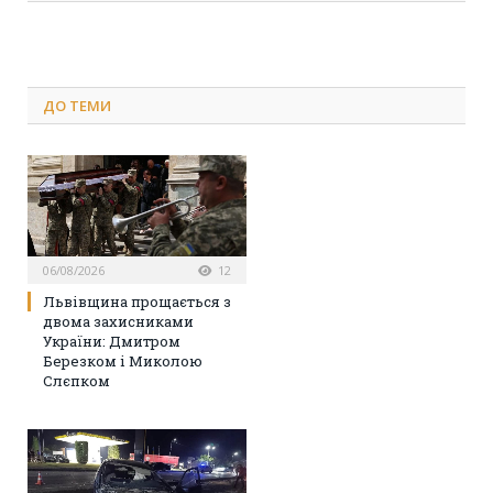
ДО
ТЕМИ
06/08/2026
12
Львівщина прощається з
двома захисниками
України: Дмитром
Березком і Миколою
Слєпком