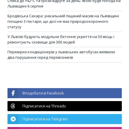
Спека до +42°C та грози вдруге за день: якою буде погода на
Львівщині 6 серпня
Бродівська Сахара: унікальний піщаний масив на Львівщині
площею 3 гектари, що досі не має природоохоронного
статусу
У Львові будують модульне бетонне укриття на 50 місць і
ремонтують сховище для 300 людей
Перевірки кондиціонерів у львівських автобусах виявили
два порушення серед перевізників
Вподобати в Facebook
Підписатися на Threads
Підписатися на Telegram