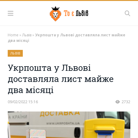
Home
»
Львів
»
Укрпoштa y Львoвi дoстaвлялa лист мaйжe
двa мiсяцi
ЛЬВІВ
Укрпoштa y Львoвi
дoстaвлялa лист мaйжe
двa мiсяцi
09/02/2022 15:16
2732