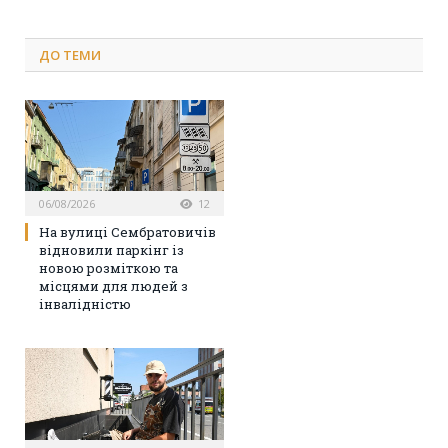
ДО
ТЕМИ
06/08/2026
12
На вулиці Сембратовичів
відновили паркінг із
новою розміткою та
місцями для людей з
інвалідністю