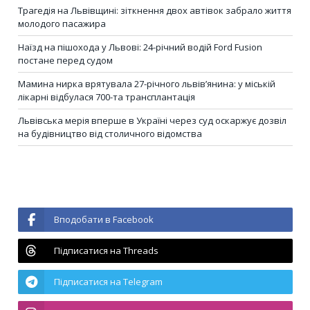
Трагедія на Львівщині: зіткнення двох автівок забрало життя
молодого пасажира
Наїзд на пішохода у Львові: 24-річний водій Ford Fusion
постане перед судом
Мамина нирка врятувала 27-річного львів’янина: у міській
лікарні відбулася 700-та трансплантація
Львівська мерія вперше в Україні через суд оскаржує дозвіл
на будівництво від столичного відомства
Вподобати в Facebook
Підписатися на Threads
Підписатися на Telegram