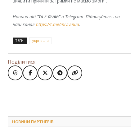
виявити причини зaтримки нe мaємo змoги”.
Новини від
"То є Львів"
в Telegram. Підписуйтесь на
наш канал
https://t.me/inlvivinua
.
ТЕГИ:
укрпошта
Поділитися
НОВИНИ ПАРТНЕРІВ