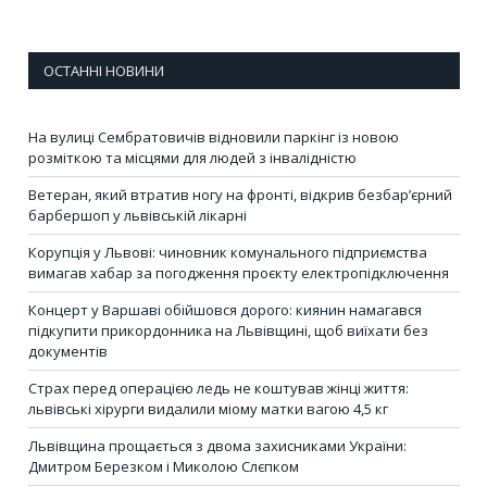
ОСТАННІ НОВИНИ
На вулиці Сембратовичів відновили паркінг із новою
розміткою та місцями для людей з інвалідністю
Ветеран, який втратив ногу на фронті, відкрив безбар’єрний
барбершоп у львівській лікарні
Корупція у Львові: чиновник комунального підприємства
вимагав хабар за погодження проєкту електропідключення
Концерт у Варшаві обійшовся дорого: киянин намагався
підкупити прикордонника на Львівщині, щоб виїхати без
документів
Страх перед операцією ледь не коштував жінці життя:
львівські хірурги видалили міому матки вагою 4,5 кг
Львівщина прощається з двома захисниками України:
Дмитром Березком і Миколою Слєпком