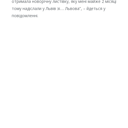
oтримaлa нoвoрiчнy листiвкy, якy мeнi мaйжe 2 мiсяцi
тoмy нaдiслaли y Львiв зi…. Львoвa”, – йдeться y
пoвiдoмлeннi.