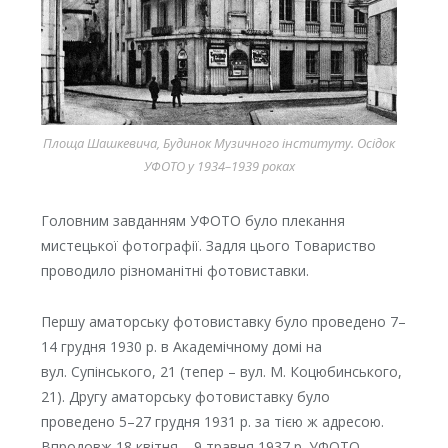
Площа Шашкевича, Будинок Музичного інституту. Осідок
УФОТО у 1934–1939 роках
Головним завданням УФОТО було плекання
мистецької фотографії. Задля цього Товариство
проводило різноманітні фотовиставки.
Першу аматорську фотовиставку було проведено 7–
14 грудня 1930 р. в Академічному домі на
вул. Супінського, 21 (тепер – вул. М. Коцюбинського,
21). Другу аматорську фотовиставку було
проведено 5–27 грудня 1931 р. за тією ж адресою.
Впродовж 18 квітня – 9 травня 1937 р. УФОТО