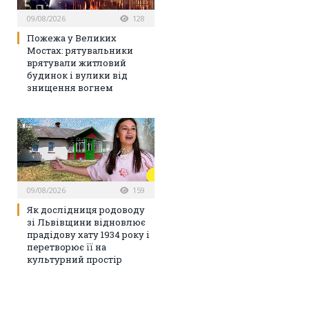
09/08/2026
128
Пожежа у Великих
Мостах: рятувальники
врятували житловий
будинок і вулики від
знищення вогнем
09/08/2026
159
Як дослідниця родоводу
зі Львівщини відновлює
прадідову хату 1934 року і
перетворює її на
культурний простір