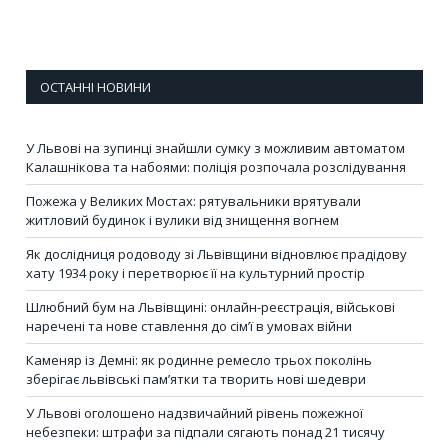
ОСТАННІ НОВИНИ
У Львові на зупинці знайшли сумку з можливим автоматом
Калашнікова та набоями: поліція розпочала розслідування
Пожежа у Великих Мостах: рятувальники врятували
житловий будинок і вулики від знищення вогнем
Як дослідниця родоводу зі Львівщини відновлює прадідову
хату 1934 року і перетворює її на культурний простір
Шлюбний бум на Львівщині: онлайн-реєстрація, військові
наречені та нове ставлення до сім’ї в умовах війни
Каменяр із Демні: як родинне ремесло трьох поколінь
зберігає львівські пам’ятки та творить нові шедеври
У Львові оголошено надзвичайний рівень пожежної
небезпеки: штрафи за підпали сягають понад 21 тисячу