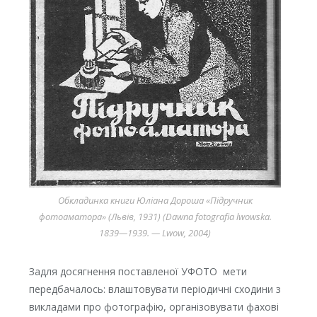
Обкладинка книги Юліана Дороша «Підручник
фотоаматора» (Львів, 1931) (Dawna fotografia lwowska.
1839—1939. — Lwow, 2004)
Задля досягнення поставленої УФОТО мети
передбачалось: влаштовувати періодичні сходини з
викладами про фотографію, організовувати фахові