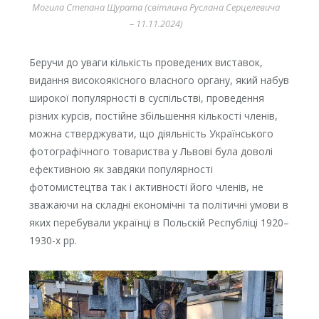
Могила Степана Щурата (світлина Руслана Серцелевича
– 11.11.2024)
Беручи до уваги кількість проведених виставок,
видання високоякісного власного органу, який набув
широкої популярності в суспільстві, проведення
різних курсів, постійне збільшення кількості членів,
можна стверджувати, що діяльність Українського
фотографічного товариства у Львові була доволі
ефективною як завдяки популярності
фотомистецтва так і активності його членів, не
зважаючи на складні економічні та політичні умови в
яких перебували українці в Польскій Республіці 1920–
1930-х рр.