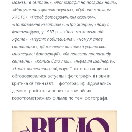
ма
г
незії в світлині
», «
Фотографія на послугах нації
»,
«
Моя участь у фотоконкурсах
», «
Суд над минулим
УФОТО
», «
Перед фотографічним сезоном
»,
«
Поправлення не
г
ативів
», «
Про жанри
», «
Чому я
фотографую
», у 1937 р. – «
Чого ми хочемо від
Уфота
», «
Неуспіх побільшення
», «
Чому я став
світливцем
», «
Досягнення виставки української
мистецької фотографії
», «
Як повести пропа
г
анду
світлини
», «
Колись було так
», «
Інфляція Шайнерів
»,
«
Заник лятентного образу
». Також на сходинах
обговорювалися актуальні фотографічні новини,
критика світлин (авт. – фотографій). Відбувались
демонстрації кольорових та звичайних
короткометражних фільмів по темі фотографії.