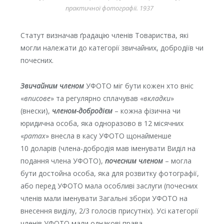
практичної фотографії. 1937
Статут визначав ґрадацію членів Товариства, які
могли належати до категорії звичайних, добродіїв чи
почесних.
Звичайним членом
УФОТО міг бути кожен хто вніс
«
вписове
» та регулярно сплачував «
вкладки
»
(внески),
членом-добродієм
– кожна фізична чи
юридична особа, яка одноразово в 12 місячних
«
ратах
» внесла в касу УФОТО щонайменше
10 доларів (члена-добродія мав іменувати Виділ на
подання члена УФОТО),
почесним членом
– могла
бути достойна особа, яка для розвитку фотографії,
або перед УФОТО мала особливі заслуги (почесних
членів мали іменувати Загальні збори УФОТО на
внесення виділу, 2/3 голосів присутніх). Усі категорії
членів УФОТО мали однакові права.