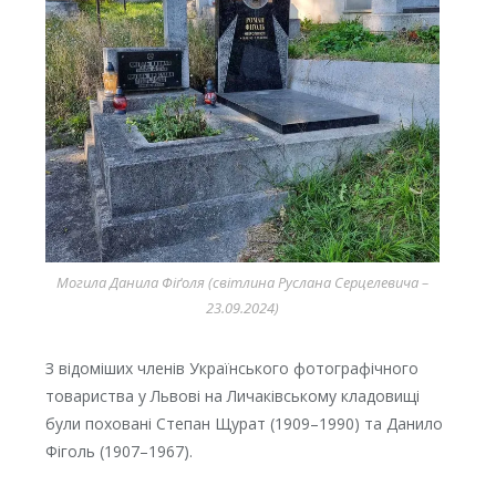
Могила Данила Фіґоля (світлина Руслана Серцелевича –
23.09.2024)
З відоміших членів Українського фотографічного
товариства у Львові на Личаківському кладовищі
були поховані Степан Щурат (1909–1990) та Данило
Фіголь (1907–1967).