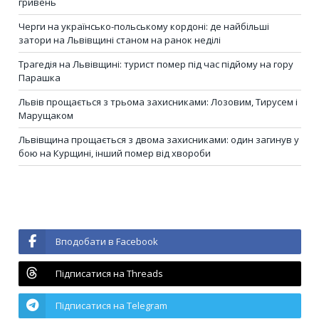
гривень
Черги на українсько-польському кордоні: де найбільші
затори на Львівщині станом на ранок неділі
Трагедія на Львівщині: турист помер під час підйому на гору
Парашка
Львів прощається з трьома захисниками: Лозовим, Тирусем і
Марущаком
Львівщина прощається з двома захисниками: один загинув у
бою на Курщині, інший помер від хвороби
Вподобати в Facebook
Підписатися на Threads
Підписатися на Telegram