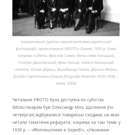
Ініціативний гурток першої виставки української
фотографії, організованої УФОТО у Львові, 1935 р. Зліва
направо сидять: Ярослав Савка, Мечислава Ганицька,
Степан Дмоховський, Ярка Проців, Олекса Балицький,
стоять: Юліан Дорош, Володимир Голіян, Данило Фіґоль,
Богдан Скрентович (Dawna fotografia lwowska 1839–1939. –
Lwow, 2004)
Читальня УФОТО була доступна по суботах.
Бібліотекарем був Олександр Мох. Щотижня (по
четвергах) відбувалися товариські сходини, на яких
читали тематичні реферати, зокрема на такі теми: у
1936 р. – «
Фотовистава в Загребі
», «
Уживання