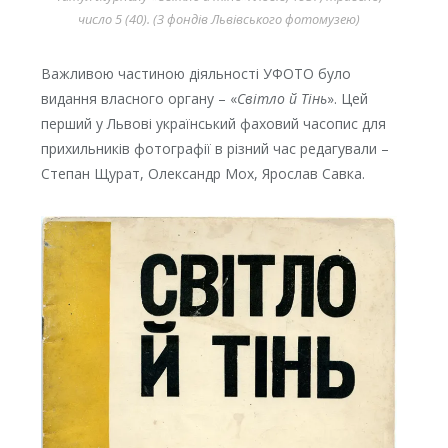
число 5 (40). (З фондів Львівського фотомузею)
Важливою частиною діяльності УФОТО було
видання власного органу – «
Світло й Тінь
». Цей
перший у Львові український фаховий часопис для
прихильників фотографії в різний час редагували –
Степан Щурат, Олександр Мох, Ярослав Савка.