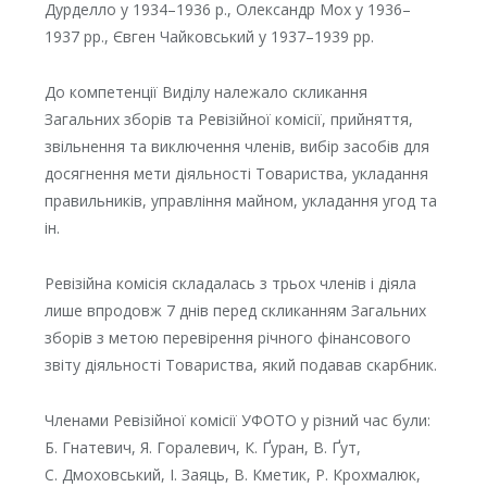
Дурделло у 1934–1936 р., Олександр Мох у 1936–
1937 рр., Євген Чайковський у 1937–1939 рр.
До компетенції Виділу належало скликання
Загальних зборів та Ревізійної комісії, прийняття,
звільнення та виключення членів, вибір засобів для
досягнення мети діяльності Товариства, укладання
правильників, управління майном, укладання угод та
ін.
Ревізійна комісія складалась з трьох членів і діяла
лише впродовж 7 днів перед скликанням Загальних
зборів з метою перевірення річного фінансового
звіту діяльності Товариства, який подавав скарбник.
Членами Ревізійної комісії УФОТО у різний час були:
Б. Гнатевич, Я. Горалевич, К. Ґуран, В. Ґут,
С. Дмоховський, І. Заяць, В. Кметик, Р. Крохмалюк,