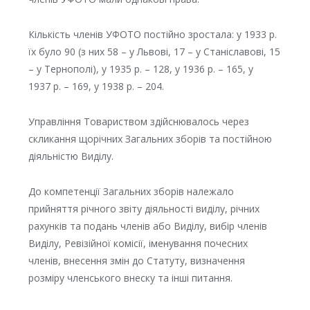
Кількість членів УФОТО постійно зростала: у 1933 р.
їх було 90 (з них 58 – у Львові, 17 – у Станіславові, 15
– у Тернополі), у 1935 р. – 128, у 1936 р. – 165, у
1937 р. – 169, у 1938 р. – 204.
Управління Товариством здійснювалось через
скликання щорічних Загальних зборів та постійною
діяльністю Виділу.
До компетенції Загальних зборів належало
прийняття річного звіту діяльності виділу, річних
рахунків та подань членів або Виділу, вибір членів
Виділу, Ревізійної комісії, іменування почесних
членів, внесення змін до Статуту, визначення
розміру членського внеску та інші питання.