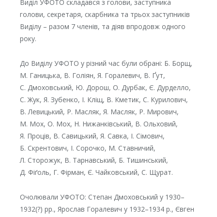
Виділ УФОТО складався з голови, заступника
голови, секретаря, скарбника та трьох заступників
Виділу – разом 7 членів, та діяв впродовж одного
року.
До Виділу УФОТО у різний час були обрані: Б. Борщ,
М. Ганицька, В. Голіян, Я. Горалевич, В. Ґут,
С. Дмоховський, Ю. Дорош, О. Дурбак, Є. Дурделло,
С. Жук, Я. Зубенко, І. Кліщ, В. Кметик, С. Курилович,
В. Левицький, Р. Масляк, Я. Масляк, Р. Мирович,
М. Мох, О. Мох, Н. Нижанківський, В. Ольховий,
Я. Проців, В. Савицький, Я. Савка, І. Сімович,
Б. Скрентович, І. Сорочко, М. Ставничий,
Л. Сторожук, В. Тарнавський, Б. Тишинський,
Д. Фіґоль, Г. Фірман, Є. Чайковський, С. Щурат.
Очолювали УФОТО: Степан Дмоховський у 1930–
1932(?) рр., Ярослав Горалевич у 1932–1934 р., Євген