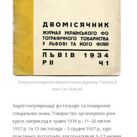
Титульна сторінка першого числа журналу “Світло й
тінь” за 1934 рік
Задля популяризації фотографії та поширення
спеціальних знань Товариство організувало різні
курси, наприклад в травні 1936 р., 11–20 квітня
1937 р. та 15 листопада – 5 грудня 1937 р., курс
практичної фотографії для початківців 3–17 червня