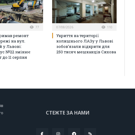
77
07/08/2026
110
римав ремонт
Укриття на території
режі на вул.
колишнього ЛАЗу у Львові
й у Львові:
зобов’язали відкрити для
ус №22 змінює
250 тисяч мешканців Сихова
 до 11 серпня
ів
СТЕЖТЕ ЗА НАМИ
го