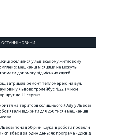
ОСТАННІ НОВИНИ
исиці оселилися у львівському житловому
омплексі: мешканці місяцями не можуть
тримати допомогу від міських служб
ощ затримав ремонт тепломережі на вул.
ауковій у Львові: тролейбус №22 змінює
аршрут до 11 серпня
криття на території колишнього ЛАЗу у Львові
обов’язали відкрити для 250 тисяч мешканців
ихова
 Львові понад 50-річні шукачі роботи провели
47 співбесід за один день: як програма «Досвід