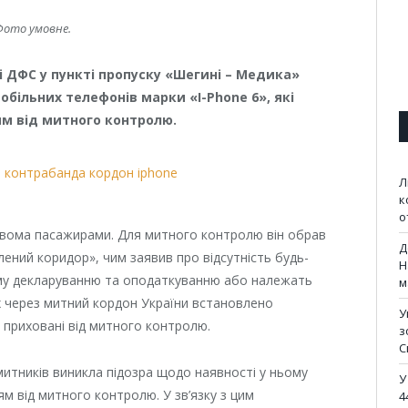
Фото умовне.
і ДФС у пункті пропуску «Шегині – Медика»
більних телефонів марки «I-Phone 6», які
м від митного контролю.
Л
к
о
двома пасажирами. Для митного контролю він обрав
Д
ений коридор», чим заявив про відсутність будь-
Н
вому декларуванню та оподаткуванню або належать
м
их через митний кордон України встановлено
У
 приховані від митного контролю.
з
С
 митників виникла підозра щодо наявності у ньому
У
м від митного контролю. У зв’язку з цим
4