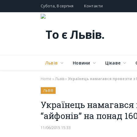
Субота, 8 серпня
Контакти
Львів
Новини
Цікаве
Home
»
Львів
»
Українець намагався провезти з П
ЛЬВІВ
Українець намагався 
“айфонів” на понад 160
11/06/2015 15:33