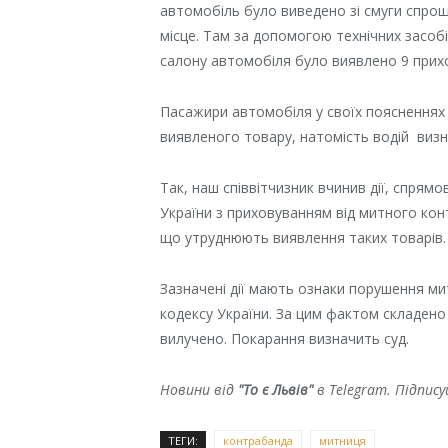
автомобіль було виведено зі смуги спро
місце. Там за допомогою технічних засо
салону автомобіля було виявлено 9 прихо
Пасажири автомобіля у своїх поясненнях
виявленого товару, натомість водій визн
Так, наш співвітчизник вчинив дії, спрям
України з приховуванням від митного кон
що утруднюють виявлення таких товарів.
Зазначені дії мають ознаки порушення ми
кодексу України. За цим фактом складен
вилучено. Покарання визначить суд.
Новини від
"То є Львів"
в Telegram. Підпис
ТЕГИ:
контрабанда
митниця