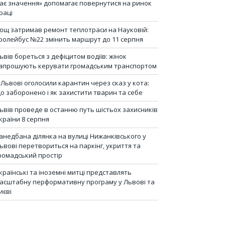
ає значення» допомагає повернутися на ринок
раці
ощ затримав ремонт теплотраси на Науковій:
ролейбус №22 змінить маршрут до 11 серпня
ьвів бореться з дефіцитом водіїв: жінок
апрошують керувати громадським транспортом
 Львові оголосили карантин через сказ у кота:
о заборонено і як захистити тварин та себе
ьвів проведе в останню путь шістьох захисників
країни 8 серпня
анедбана ділянка на вулиці Нижанківського у
ьвові перетвориться на паркінг, укриття та
ромадський простір
країнські та іноземні митці представлять
асштабну перформативну програму у Львові та
иєві