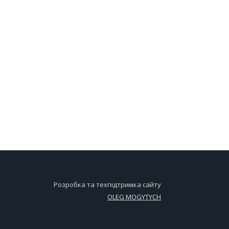
Розробка та техпідтримка сайту
OLEG MOGYTYCH