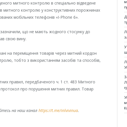
м
щеного митного контролю в спеціально відведене
п
бів митного контролю у конструктивних порожнинах
Д
ваних мобільних телефонів «I-Phone 6».
т
 зазначили, що не мають жодного стосунку до
Л
з
ав свою вину.
У
щ
овані на переміщення товарів через митний кордон
тролю, тобто з використанням засобів та способів,
Л
У
З
тних правил, передбаченого ч. 1 ст. 483 Митного
Л
г
о протокол про порушення митних правил. Товар
У
м
К
уйтесь на наш канал
https://t.me/inlvivinua
.