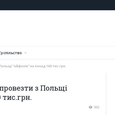
Суспільство
ольщі “айфонів” на понад 160 тис.грн.
провезти з Польщі
 тис.грн.
962