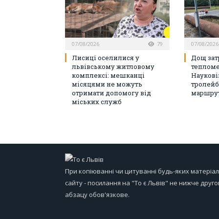
07/08/2026
79
07/08/2026
Лисиці оселилися у
Дощ зат
львівському житловому
тепломе
комплексі: мешканці
Наукові
місяцями не можуть
тролейб
отримати допомогу від
маршрут
міських служб
При копіюванні чи цитуванні будь-яких матеріал
сайту - посилання на "То є Львів" не нижче друго
абзацу обов'язкове.