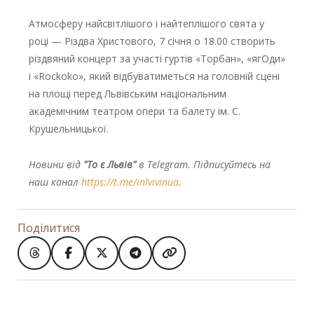
Атмосферу найсвітлішого і найтеплішого свята у
році — Різдва Христового, 7 січня о 18.00 створить
різдвяний концерт за участі гуртів «Торбан», «ягОди»
і «Rockoko», який відбуватиметься на головній сцені
на площі перед Львівським національним
академічним театром опери та балету ім. С.
Крушельницької.
Новини від
"То є Львів"
в Telegram. Підписуйтесь на
наш канал
https://t.me/inlvivinua
.
Поділитися