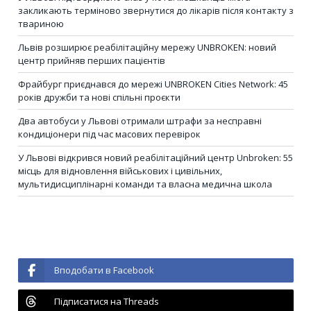
закликають терміново звернутися до лікарів після контакту з
твариною
Львів розширює реабілітаційну мережу UNBROKEN: новий
центр прийняв перших пацієнтів
Фрайбург приєднався до мережі UNBROKEN Cities Network: 45
років дружби та нові спільні проєкти
Два автобуси у Львові отримали штрафи за несправні
кондиціонери під час масових перевірок
У Львові відкрився новий реабілітаційний центр Unbroken: 55
місць для відновлення військових і цивільних,
мультидисциплінарні команди та власна медична школа
Вподобати в Facebook
Підписатися на Threads