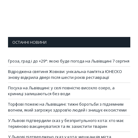
ОСТАННІ НОВИНИ
Гроза, град і до +29°: якою буде погода на Львівщині 7 серпня
Відроджена святиня Жовкви: унікальна пам’ятка ЮНЕСКО
знову відкрила двері після шести років реставрації
Посуха на Львівщині: у селі повністю висохло озеро, а
криниці залишаються без води
Торфові пожежі на Львівщині: тижні боротьби з підземним
вогнем, який загрожує здоров’ю людей і знищує екосистеми
У Львові підтвердили сказ у безпритульного кота: хто має
терміново вакцинуватися та як захистити тварин
У Львові підтверджено сказ у кота: мешканців міста