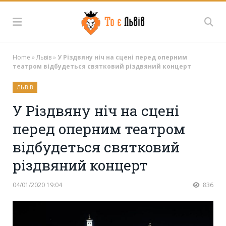
Home
»
Львів
»
У Різдвяну ніч на сцені перед оперним
театром відбудеться святковий різдвяний концерт
ЛЬВІВ
У Різдвяну ніч на сцені
перед оперним театром
відбудеться святковий
різдвяний концерт
04/01/2020 19:04
836