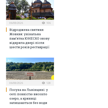
06/08/2026
106
Відроджена святиня
Жовкви: унікальна
пам’ятка ЮНЕСКО знову
відкрила двері після
шести років реставрації
06/08/2026
128
Посуха на Львівщині: у
селі повністю висохло
озеро, а криниці
залишаються без води