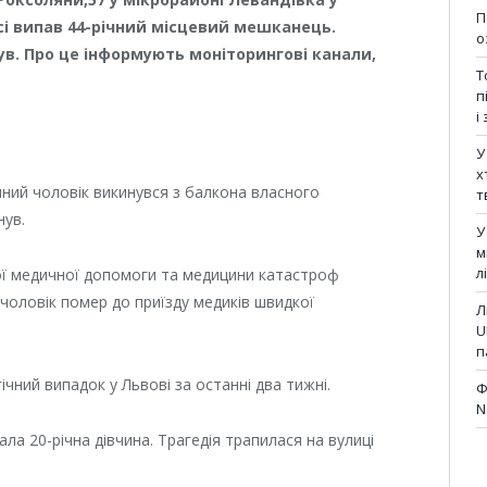
П
сі випав 44-річний місцевий мешканець.
о
нув. Про це інформують моніторингові канали,
Т
п
і
У
х
ічний чоловік викинувся з балкона власного
т
нув.
У
м
л
ої медичної допомоги та медицини катастроф
 чоловік помер до приїзду медиків швидкої
Л
U
п
чний випадок у Львові за останні два тижні.
Ф
N
ала 20-річна дівчина. Трагедія трапилася на вулиці