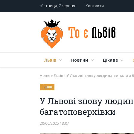
п`ятниця, 7 серпня
Контакти
Львів
Новини
Цікаве
Home
»
Львів
»
У Львові знову людина випала з 
ЛЬВІВ
У Львові знову людин
багатоповерхівки
20/06/2025 13:07