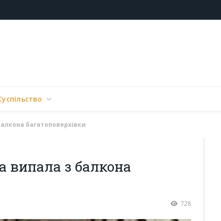
Суспільство
балкона багатоповерхівки
а випала з балкона
728