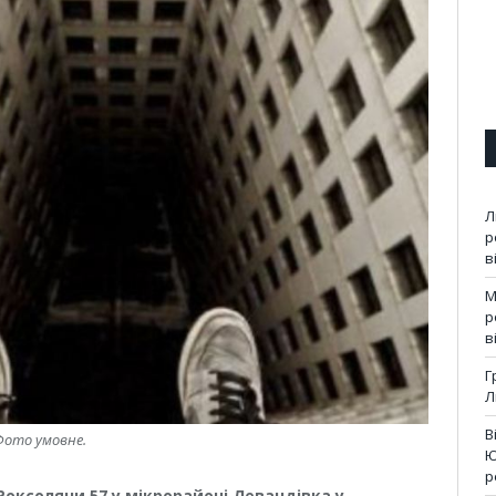
Л
р
в
М
р
в
Г
Л
В
Фото умовне.
Ю
р
. Роксоляни,57 у мікрорайоні Левандівка у