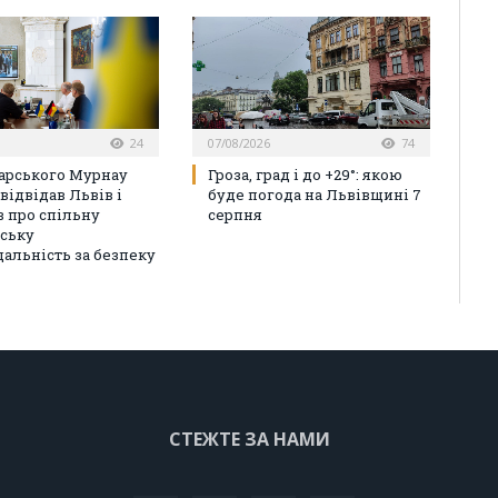
24
07/08/2026
74
арського Мурнау
Гроза, град і до +29°: якою
відвідав Львів і
буде погода на Львівщині 7
в про спільну
серпня
ську
дальність за безпеку
СТЕЖТЕ ЗА НАМИ