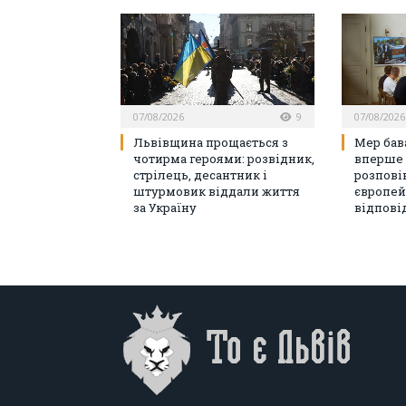
07/08/2026
9
07/08/2026
Львівщина прощається з
Мер бав
чотирма героями: розвідник,
вперше 
стрілець, десантник і
розпові
штурмовик віддали життя
європей
за Україну
відпові