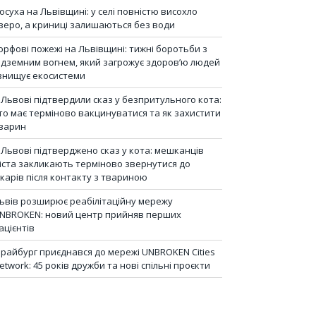
осуха на Львівщині: у селі повністю висохло
зеро, а криниці залишаються без води
орфові пожежі на Львівщині: тижні боротьби з
ідземним вогнем, який загрожує здоров’ю людей
 знищує екосистеми
 Львові підтвердили сказ у безпритульного кота:
то має терміново вакцинуватися та як захистити
варин
 Львові підтверджено сказ у кота: мешканців
іста закликають терміново звернутися до
ікарів після контакту з твариною
ьвів розширює реабілітаційну мережу
NBROKEN: новий центр прийняв перших
ацієнтів
райбург приєднався до мережі UNBROKEN Cities
etwork: 45 років дружби та нові спільні проєкти