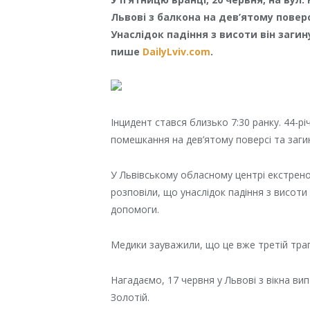
Львові з балкона на дев’ятому повер
Унаслідок падіння з висоти він заги
пише
DailyLviv.com
.
Інцидент стався близько 7:30 ранку. 44-р
помешкання на дев’ятому поверсі та заги
У Львівському обласному центрі екстрен
розповіли, що унаслідок падіння з висоти
допомоги.
Медики зауважили, що це вже третій трагі
Нагадаємо, 17 червня у Львові з вікна вип
Золотій.