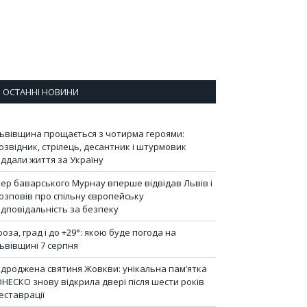
ОСТАННІ НОВИНИ
ьвівщина прощається з чотирма героями:
озвідник, стрілець, десантник і штурмовик
іддали життя за Україну
ер баварського Мурнау вперше відвідав Львів і
озповів про спільну європейську
ідповідальність за безпеку
роза, град і до +29°: якою буде погода на
ьвівщині 7 серпня
ідроджена святиня Жовкви: унікальна пам’ятка
НЕСКО знову відкрила двері після шести років
еставрації