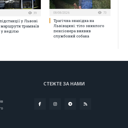
08/08/2026
73
39
Трагічна знахідка на
підстанції у Львові
Львівщині: тіло зниклого
 маршрути трамваїв
пенсіонера виявив
 у неділю
службовий собака
СТЕЖТЕ ЗА НАМИ
ів
го