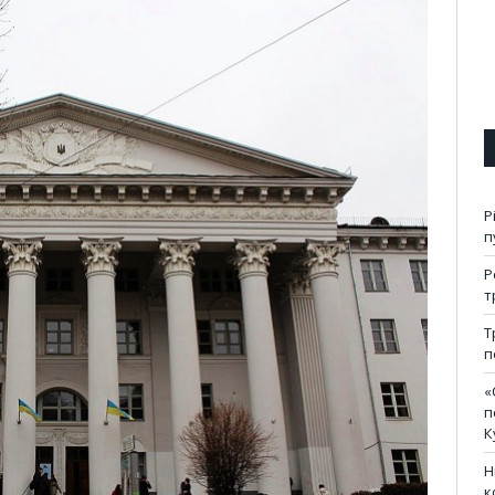
Р
п
Р
т
Т
п
«
п
К
Н
к