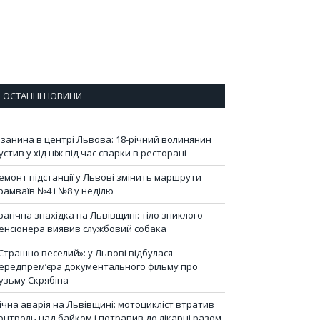
ОСТАННІ НОВИНИ
ізанина в центрі Львова: 18-річний волинянин
устив у хід ніж під час сварки в ресторані
емонт підстанції у Львові змінить маршрути
рамваїв №4 і №8 у неділю
рагічна знахідка на Львівщині: тіло зниклого
енсіонера виявив службовий собака
Страшно веселий»: у Львові відбулася
ередпрем’єра документального фільму про
узьму Скрябіна
ічна аварія на Львівщині: мотоцикліст втратив
онтроль над байком і потрапив до лікарні разом