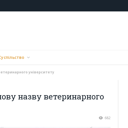
Суспільство
 ветеринарного університету
нову назву ветеринарного
682