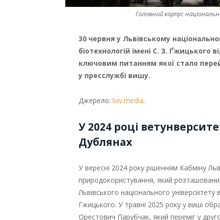
Головний корпус національн
30 червня у Львівському національн
біотехнологій імені С. З. Ґжицького 
ключовим питанням якої стало пере
у пресслужбі вишу.
Джерело:
lviv.media
.
У 2024 році ветунверсит
Дублянах
У вересні 2024 року рішенням Кабміну Ль
природокористування, який розташований 
Львівського національного університету 
Гжицького. У травні 2025 року у виші об
Орестович Парубчак, який переміг у друг