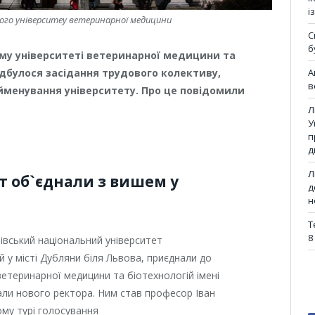
і
ого університеу ветеринарної медицини
С
б
ому університеті ветеринарної медицини та
А
відбулося засідання трудового колективу,
в
йменування університету. Про це повідомили
Л
У
п
д
Л
ет об`єднали з вишем у
д
н
Т
8
вівський національний університет
у місті Дубляни біля Львова, приєднали до
ветеринарної медицини та біотехнологій імені
рали нового ректора. Ним став професор Іван
ому турі голосування