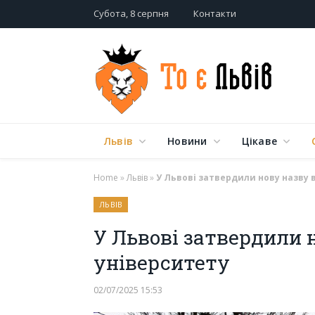
Субота, 8 серпня
Контакти
Львів
Новини
Цікаве
Home
»
Львів
»
У Львові затвердили нову назву
ЛЬВІВ
У Львові затвердили 
університету
02/07/2025 15:53