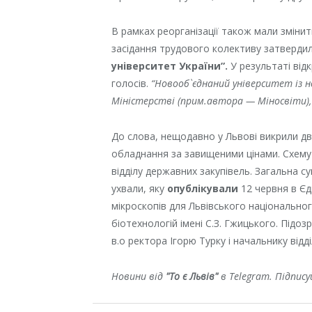
В рамках реорганізації також мали змінит
засідання трудового колективу затверди
університет України”.
У результаті від
голосів.
“Новооб`єднаний університет із 
Міністерстві (прим.автора — Міносвіти),
До слова, нещодавно у Львові викрили дво
обладнання за завищеними цінами. Схему 
відділу державних закупівель. Загальна с
ухвали, яку
опублікували
12 червня в Єд
мікроскопів для Львівського національно
біотехнологій імені С.З. Гжицького. Під
в.о ректора Ігорю Турку і начальнику від
Новини від
"То є Львів"
в Telegram. Підпис