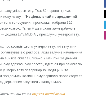
и назву університету. Тож 30 червня під час
ли нову назву –
“Національний природничий
критого голосування пропозиція набрала 326
новою назвою. Тепер її ще мають затвердити в
— додали LVIV.MEDIA у пресслужбі університету.
х посадовців цього університету, які закупили
організував в.о ректора, який залучив начальника
ума збитків склала близько 2 млн грн. За даними
иному державному реєстрі, йдеться про закупівлю
го університету ветеринарної медицини та
озри повідомили колишньому першому проректору та
ділу державних закупівель Павлу Смику.
уйтесь на наш канал
https://t.me/inlvivinua
.