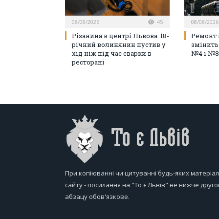
08/08/2026
45
08/08/2026
Різанина в центрі Львова: 18-
Ремонт 
річний волинянин пустив у
змінить
хід ніж під час сварки в
№4 і №8
ресторані
При копіюванні чи цитуванні будь-яких матеріал
сайту - посилання на "То є Львів" не нижче друго
абзацу обов'язкове.