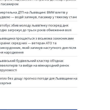
з пасажиром
мертельна ДТП на Львівщині: BMW влетів у
удівлю — водій загинув, пасажир у тяжкому стані
втобус збив молоду львів’янку посеред дня:
одію загрожує до трьох років обмеження волі
ьвівщина прощається з вісьмома захисниками
країни: серед них — ветеран АТО та
рикордонник, який загинув наступного дня після
ня народження
ьвівський будівельний кластер об’єднає
евелоперів та вийде на міжнародний ринок
ерухомості
епло без дощу: прогноз погоди для Львівщини на
 серпня