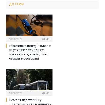
ДО
ТЕМИ
08/08/2026
48
Різанина в центрі Львова:
18-річний волинянин
пустив у хід ніж під час
сварки в ресторані
08/08/2026
40
Ремонт підстанції у
Львові змінить маршрути