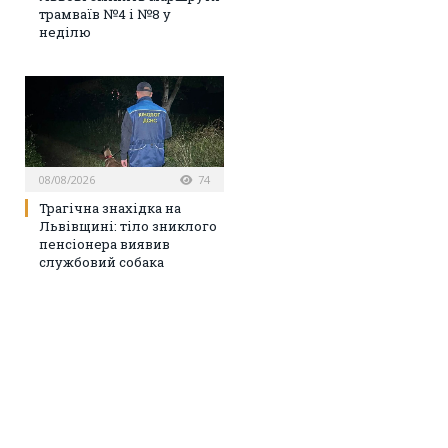
трамваїв №4 і №8 у
неділю
08/08/2026
74
Трагічна знахідка на
Львівщині: тіло зниклого
пенсіонера виявив
службовий собака