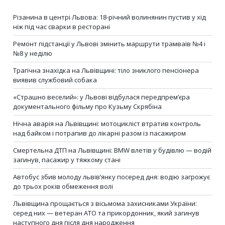
Різанина в центрі Львова: 18-річний волинянин пустив у хід
ніж під час сварки в ресторані
Ремонт підстанції у Львові змінить маршрути трамваїв №4 і
№8 у неділю
Трагічна знахідка на Львівщині: тіло зниклого пенсіонера
виявив службовий собака
«Страшно веселий»: у Львові відбулася передпрем’єра
документального фільму про Кузьму Скрябіна
Нічна аварія на Львівщині: мотоцикліст втратив контроль
над байком і потрапив до лікарні разом із пасажиром
Смертельна ДТП на Львівщині: BMW влетів у будівлю — водій
загинув, пасажир у тяжкому стані
Автобус збив молоду львів’янку посеред дня: водію загрожує
до трьох років обмеження волі
Львівщина прощається з вісьмома захисниками України:
серед них — ветеран АТО та прикордонник, який загинув
наступного дня після дня народження