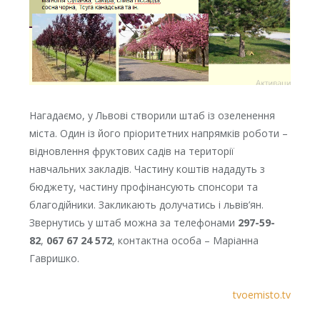
Нагадаємо, у Львові створили штаб із озеленення
міста. Один із його пріоритетних напрямків роботи –
відновлення фруктових садів на території
навчальних закладів. Частину коштів нададуть з
бюджету, частину профінансують спонсори та
благодійники. Закликають долучатись і львів’ян.
Звернутись у штаб можна за телефонами
297-59-
82
,
067 67 24 572
, контактна особа – Маріанна
Гавришко.
tvoemisto.tv