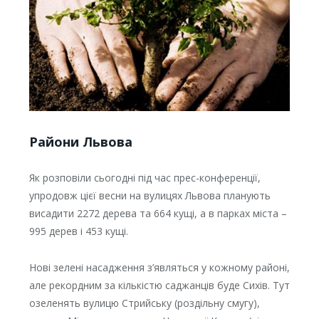
Райони Львова
Як розповіли сьогодні під час прес-конференції,
упродовж цієї весни на вулицях Львова планують
висадити 2272 дерева та 664 кущі, а в парках міста –
995 дерев і 453 кущі.
Нові зелені насадження з’являться у кожному районі,
але рекордним за кількістю саджанців буде Сихів. Тут
озеленять вулицю Стрийську (роздільну смугу),