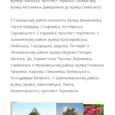
вулицю Міклоша, проспект Червоної Калини (від
вулиці Антоненка-Давидовича до вулиці Сихівської).
У Галицькому районі озеленять вулиці: Винниченка,
Героїв Майдану, Стефаника, Котлярська,
Тарнавського, Стефаника, проспект Чорновола. У
Залізничному районі: вулиці Кульпарківська,
Любінська, Городоцька, Широка, Петлюри. У
Личаківському районі: вулиці Медової Печери,
Лисенка, Дж. Вашингтона, Пасічна, Вахнянина,
Самійленка. У Франківському районі: вулиці Генерала
Чупринки, Наукова, Симоненка, Боберського,
Володимира Великого. У Шевченківському районі:
вулиці Орлика, Миколайчука, Панча,
Величковського, проспект Чорновола.