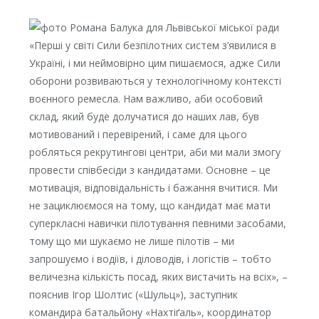
«Перші у світі Сили безпілотних систем з’явилися в
Україні, і ми неймовірно цим пишаємося, адже Сили
оборони розвиваються у технологічному контексті
воєнного ремесла. Нам важливо, аби особовий
склад, який буде долучатися до наших лав, був
мотивований і перевірений, і саме для цього
робляться рекрутингові центри, аби ми мали змогу
провести співбесіди з кандидатами. Основне – це
мотивація, відповідальність і бажання вчитися. Ми
не зациклюємося на тому, що кандидат має мати
суперкласні навички пілотування певними засобами,
тому що ми шукаємо не лише пілотів – ми
запрошуємо і водіїв, і діловодів, і логістів – тобто
величезна кількість посад, яких вистачить на всіх», –
пояснив Ігор Шолтис («Шульц»), заступник
командира батальйону «Нахтіґаль», координатор