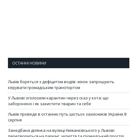
ОСТАННІ НОВИНИ
Львів бореться з дефіцитом водіїв: жінок запрошують
керувати громадським транспортом
У Львові оголосили карантин через сказ у кота: що
заборонено і як захистити тварин та себе
Львів проведе в останню путь шістьох захисників України 8
серпня
Занедбана ділянка на вулиці Нижанківського у Львові
перетвориться на паркінг, укриття та громадський простір