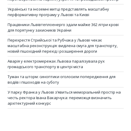
Українські та іноземні митці представлять масштабну
перформативну програму у Львові та Києві
Працівники Львівтеплоенерго здали майже 362 літри крові
для порятунку захисників України
Перехрестя Стрийської та Рубчака у Львові чекає
масштабна реконструкція: виділена смуга для транспорту,
новий пішохідний перехід і розширення дороги
Аварія у електромережах Львова паралізувала рух
громадського транспорту в центрі міста
Туман та шторм: синоптики оголосили попередження для
водіїв і пішоходів на суботу
У парку Франка у Львові з’явиться меморіальний простір на
честь ректора Івана Вакарчука: переможця визначить
архітектурний конкурс