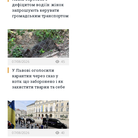
дефіцитом водіїв: жінок
запрошують керувати
громадським транспортом
07/08/2026
45
У Львові оголосили
карантин через сказ у
кота: що заборонено і як
захистити тварин та себе
07/08/2026
40