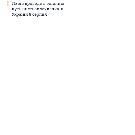
Львів проведе в останню
путь шістьох захисників
України 8 серпня