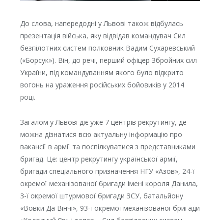
До слова, напередодні у Львові також відбулась
презентація війська, яку відвідав командувач Сил
безпілотних систем полковник Вадим Сухаревський
(«Борсук»). Він, до речі, перший офіцер Збройних сил
України, під командуванням якого було відкрито
вогонь на ураження російських бойовиків у 2014
році.
Загалом у Львові діє уже 7 центрів рекрутингу, де
можна дізнатися всю актуальну інформацію про
вакансії в армії та поспілкуватися з представниками
бригад. Це: центр рекрутингу української армії,
бригади спеціального призначення НГУ «Азов», 24-ї
окремої механізованої бригади імені короля Данила,
3-ї окремої штурмової бригади ЗСУ, батальйону
«Вовки Да Вінчі», 93-ї окремої механізованої бригади