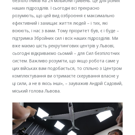
безпілотників на 24 мільйони гривень. Це для різних
наших підрозділів. І сьогодні всі прекрасно
розуміють, що цей вид озброєння є максимально
ефективний і захищає життя людей – і тих, які
воюють, і нас з вами. Тому пріоритет був, є і буде –
підтримка Збройних сил і всіх наших підрозділів. Ми
вже маємо шість рекрутингових центрів у Львові,
сьогодні відкриваємо сьомий – для Сил безпілотних
систем. Важливо розуміти, що якщо робота саме у
цих військах вам подобається, то спільно з Центром
комплектування ви отримаєте скерування власне у
ці сили, а не в якісь інші», – зауважив Андрій Садовий,
міський голова Львова.