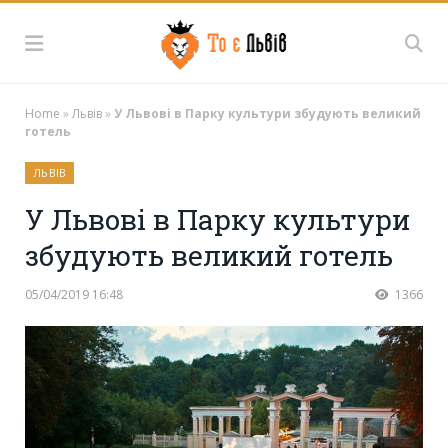
Home
»
Львів
»
У Львові в Парку культури збудують великий
готель
ЛЬВІВ
У Львові в Парку культури
збудують великий готель
05/04/2019 16:48
1366