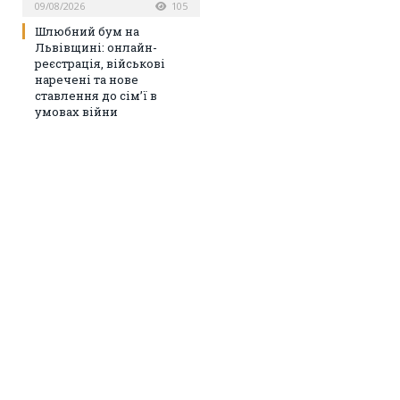
09/08/2026
105
Шлюбний бум на
Львівщині: онлайн-
реєстрація, військові
наречені та нове
ставлення до сім’ї в
умовах війни