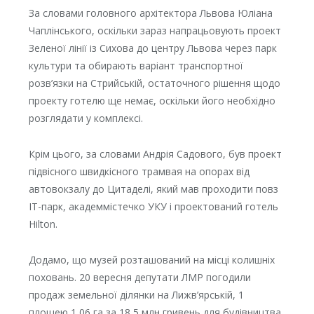
За словами головного архітектора Львова Юліана
Чаплінського, оскільки зараз напрацьовують проект
Зеленої лінії із Сихова до центру Львова через парк
культури та обирають варіант транспортної
розв’язки на Стрийській, остаточного рішення щодо
проекту готелю ще немає, оскільки його необхідно
розглядати у комплексі.
Крім цього, за словами Андрія Садового, був проект
підвісного швидкісного трамвая на опорах від
автовокзалу до Цитаделі, який мав проходити повз
ІТ-парк, академмістечко УКУ і проектований готель
Hilton.
Додамо, що музей розташований на місці колишніх
поховань. 20 вересня депутати ЛМР погодили
продаж земельної ділянки на Лижв’ярській, 1
площею 1,06 га за 18,5 млн гривень для будівництва