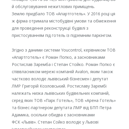
й обслуговування нежитлових приміщень.
Землю придбало ТОВ «Апартготель». У 2016 році ця
ж фірма отримала містобудівні умови та обмеження
для проведення реконструкції будівлі з
пристосуванням під готель із підземним паркінгом.
Згідно з даними системи Youcontrol, керівником ТОВ
«Апартготель» є Роман Попко, а засновниками
Ростислав Заремба і Степан Стойко. Роман Попко є
співвласником мережі компаній Avalon, яким також
частково володіє львівський бізнесмен і депутат
ЛМР Григорій Козловський. Ростиславу Зарембі
належать низка львівських будівельних компаній,
серед яких ТОВ «Парк Готель», ТОВ «Арена Готель»
та бізнес-партнером депутата ЛМР від БПП Петра
Адамика, оскільки обидва є засновниками
ФСК «Львів». Степан Сойко володіє у Львові