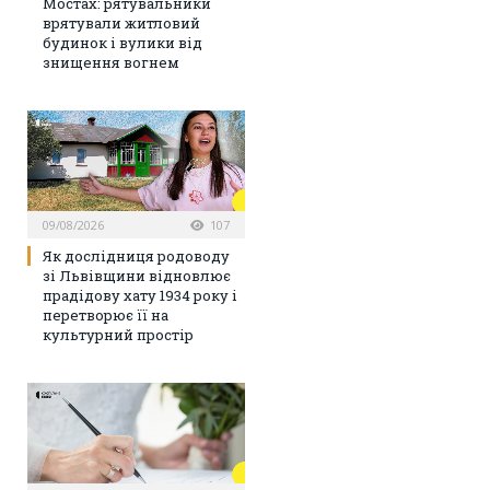
Мостах: рятувальники
врятували житловий
будинок і вулики від
знищення вогнем
09/08/2026
107
Як дослідниця родоводу
зі Львівщини відновлює
прадідову хату 1934 року і
перетворює її на
культурний простір