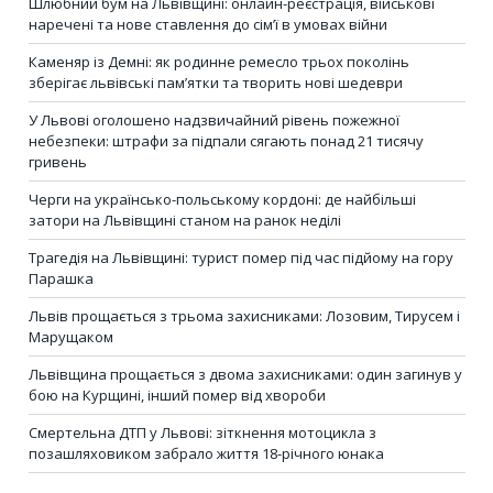
Шлюбний бум на Львівщині: онлайн-реєстрація, військові
наречені та нове ставлення до сім’ї в умовах війни
Каменяр із Демні: як родинне ремесло трьох поколінь
зберігає львівські пам’ятки та творить нові шедеври
У Львові оголошено надзвичайний рівень пожежної
небезпеки: штрафи за підпали сягають понад 21 тисячу
гривень
Черги на українсько-польському кордоні: де найбільші
затори на Львівщині станом на ранок неділі
Трагедія на Львівщині: турист помер під час підйому на гору
Парашка
Львів прощається з трьома захисниками: Лозовим, Тирусем і
Марущаком
Львівщина прощається з двома захисниками: один загинув у
бою на Курщині, інший помер від хвороби
Смертельна ДТП у Львові: зіткнення мотоцикла з
позашляховиком забрало життя 18-річного юнака