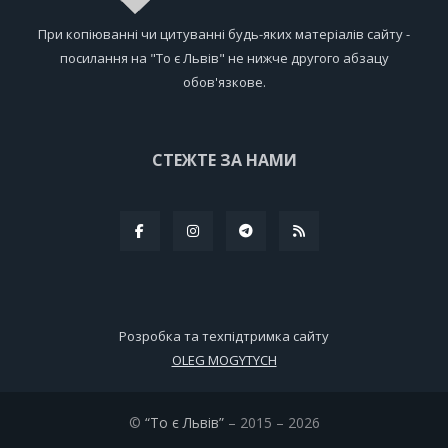
При копіюванні чи цитуванні будь-яких матеріалів сайту -
посилання на "То є Львів" не нижче другого абзацу
обов'язкове.
СТЕЖТЕ ЗА НАМИ
Розробка та техпідтримка сайту
OLEG MOGYTYCH
©
“То є Львів”
– 2015 – 2026