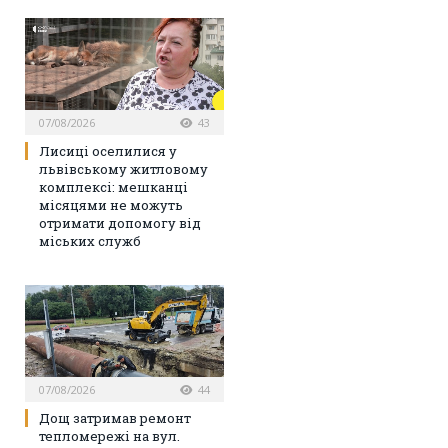
07/08/2026
43
Лисиці оселилися у
львівському житловому
комплексі: мешканці
місяцями не можуть
отримати допомогу від
міських служб
07/08/2026
44
Дощ затримав ремонт
тепломережі на вул.