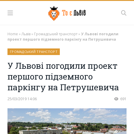
Home
»
Львів
»
Громадський транспорт
»
У Львові погодили
проект першого підземного паркінгу на Петрушевича
ГРОМАДСЬКИЙ ТРАНСПОРТ
У Львові погодили проект
першого підземного
паркінгу на Петрушевича
25/03/2019 14:06
691