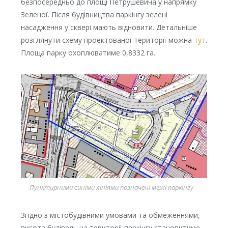
безпосередньо до площі Петрушевича у напрямку
Зеленої. Після будівництва паркінгу зелені
насадження у сквері мають відновити. Детальніше
розглянути схему проектованої території можна
тут
.
Площа парку охоплюватиме 0,8332 га.
Пунктирними синіми лініями позначені межі паркінгу
Згідно з містобудівними умовами та обмеженнями,
висота будівель на території паркінгу становитиме