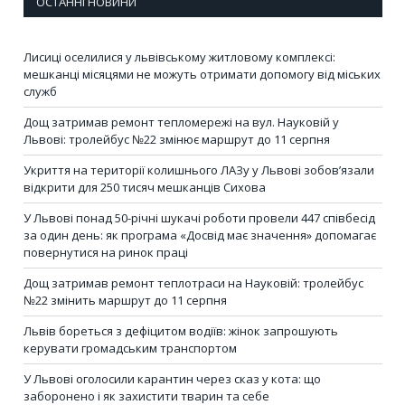
ОСТАННІ НОВИНИ
Лисиці оселилися у львівському житловому комплексі:
мешканці місяцями не можуть отримати допомогу від міських
служб
Дощ затримав ремонт тепломережі на вул. Науковій у
Львові: тролейбус №22 змінює маршрут до 11 серпня
Укриття на території колишнього ЛАЗу у Львові зобов’язали
відкрити для 250 тисяч мешканців Сихова
У Львові понад 50-річні шукачі роботи провели 447 співбесід
за один день: як програма «Досвід має значення» допомагає
повернутися на ринок праці
Дощ затримав ремонт теплотраси на Науковій: тролейбус
№22 змінить маршрут до 11 серпня
Львів бореться з дефіцитом водіїв: жінок запрошують
керувати громадським транспортом
У Львові оголосили карантин через сказ у кота: що
заборонено і як захистити тварин та себе