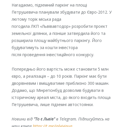
Нагадаємо, підземний паркінг на площі
Петрушевича планували збудувати до Євро-2012. У
лютому торік міська рада
погодила ЛКП «Львівавтодор» розробити проект
земельної ділянки, а пізніше затвердила його та
розширила площу майбутнього паркінгу. Його
будуватимуть за кошти інвестора
після проведення інвестиційного конкурсу.
Попередньо його вартість може становити 5 млн
євро, а реалізація – до 10 років. Паркінг має бути
дворівневим і вміщуватиме приблизно 300 машин.
Додамо, що Мінрегіонбуд дозволив будувати в
історичному ареалі міста, до якого входить площа
Петрушевича, лише підземні автостоянки.
Новини від
"То є Львів"
в Telegram. Підписуйтесь на
наш канал
https://t.me/inlvivinua
.