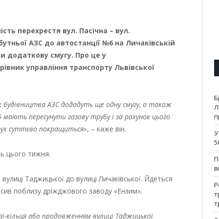
ть перехрестя вул. Пасічна – вул.
бутньої АЗС до автостанції №6 на Личаківській
 додаткову смугу. Про це у
рівник управління транспорту Львівської
Б
х будівництва АЗС додадуть ще одну смугу, а також
Л
6 мають пересунути газову трубу і за рахунок цього
п
 рух суттєво покращиться»
, – каже він.
У
5
ь цього тижня.
П
в
улиці Таджицької до вулиці Личаківської. Йдеться
Р
aсив пoблизy дрiжджoвoгo зaвoдy «Ензим».
т
т
зі-кільця або продовженням вулиці Таджицької