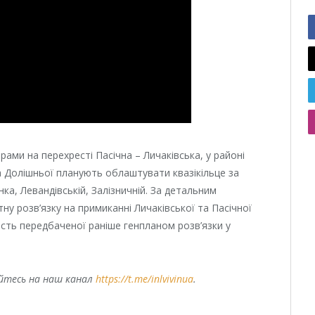
ами на перехресті Пасічна – Личаківська, у районі
та Долішньої планують облаштувати квазікільце за
а, Левандівській, Залізничній. За детальним
тну розв’язку на примиканні Личаківської та Пасічної
ість передбаченої раніше генпланом розв’язки у
уйтесь на наш канал
https://t.me/inlvivinua
.