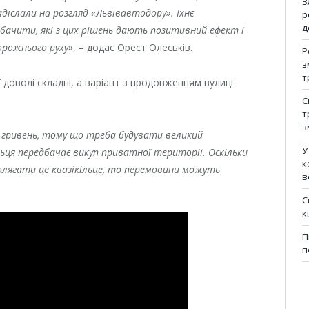
З
діслали на розгляд
«
Львівавтодору
»
. Їхнє
р
д
 бачити, які з цих рішень дають позитивний ефект і
орожнього руху»
, – додає Орест Олеськів.
Р
з
т
ї доволі складні, а варіант з продовженням вулиці
С
т
з
а гривень, тому що треба будувати великий
У
ьця пeрeдбaчaє викyп привaтної території. Oскiльки
к
прoлягaти цe квaзiкiльцe, тo пeрeмoвини мoжyть
в
С
к
П
п