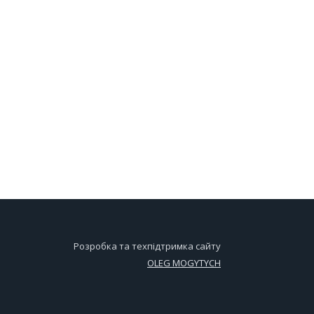
Розробка та техпідтримка сайту
OLEG MOGYTYCH