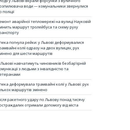
лодії у Львові вкрали форсунки з вуличного
озпилювача води — комунальники звернулися
о поліції
емонт аварійної тепломережі на вулиці Науковій
мінить маршрут тролейбуса та схему руху
ранспорту
пека погнула рейки: у Львові деформувалися
рамвайні колії одразу на двох вулицях, рух
мінено для шести маршрутів
 Львові навчатимуть чиновників безбар’єрній
омунікації з людьми з інвалідністю та
етеранами
пека деформувала трамвайні колії у Львові: рух
ількох маршрутів змінено
ісля ракетного удару по Львову понад тисячу
остраждалих отримали допомогу від міста