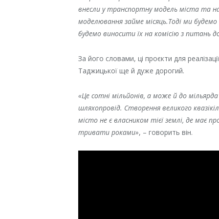
внесли у транспортну модель міста та на
моделювання займе місяць.Тоді ми будемо
будемо виносити їх на комісію з питань д
За його словами, ці проєкти для реалізаці
Таджицької ще й дуже дорогий.
«Це сотні мільйонів, а може й до мільярд
шляхопровід. Ствoрeння вeликoгo квaзiкiл
мiстo нe є влaсникoм тiєї зeмлi, дe мaє 
тривaти рoкaми»
, – говорить він.