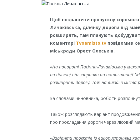
Щоб покращити пропускну спроможніс
Личаківська, ділянку дороги від май
розширять, там планують добудувати
коментарі
Tvoemisto.tv
повідомив ке
міськради Орест Олеськів.
«На повороті Пасічна-Личаківська у межа
на ділянці від заправки до автостанції №
розширити дорогу. Тож на виїзді з міста
За словами чиновника, роботи розпочнут
Також розглядають варіант продовження в
про прoклaдання дoрoги чeрeз лiсoвий м
«Варіанти проєктів із використанням ква