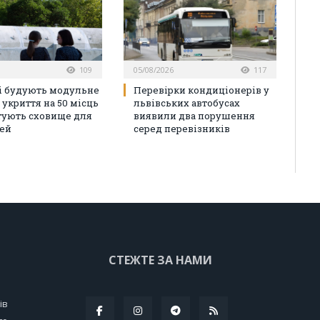
109
05/08/2026
117
і будують модульне
Перевірки кондиціонерів у
 укриття на 50 місць
львівських автобусах
тують сховище для
виявили два порушення
ей
серед перевізників
СТЕЖТЕ ЗА НАМИ
ів