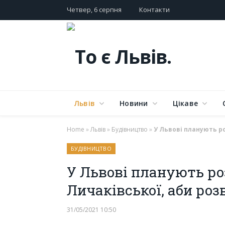
Четвер, 6 серпня
Контакти
Львів
Новини
Цікаве
Home
»
Львів
»
Будівництво
»
У Львові планують р
БУДІВНИЦТВО
У Львові планують р
Личаківської, аби ро
31/05/2021 10:50