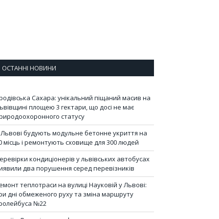
ОСТАННІ НОВИНИ
родівська Сахара: унікальний піщаний масив на
ьвівщині площею 3 гектари, що досі не має
риродоохоронного статусу
 Львові будують модульне бетонне укриття на
0 місць і ремонтують сховище для 300 людей
еревірки кондиціонерів у львівських автобусах
иявили два порушення серед перевізників
емонт теплотраси на вулиці Науковій у Львові:
ри дні обмеженого руху та зміна маршруту
ролейбуса №22