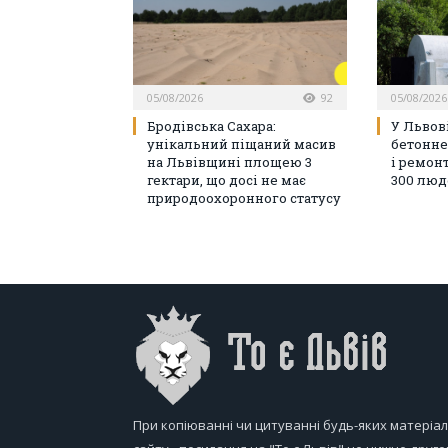
05/08/2026
92
05/08/2026
Бродівська Сахара:
У Львов
унікальний піщаний масив
бетонне
на Львівщині площею 3
і ремон
гектари, що досі не має
300 люд
природоохоронного статусу
При копіюванні чи цитуванні будь-яких матеріал