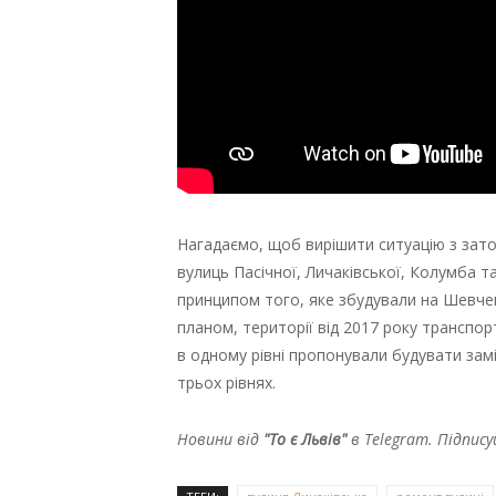
Нагадаємо, щоб вирішити ситуацію з затор
вулиць Пасічної, Личаківської, Колумба 
принципом того, яке збудували на Шевченк
планом, території від 2017 року транспор
в одному рівні пропонували будувати зам
трьох рівнях.
Новини від
"То є Львів"
в Telegram. Підпис