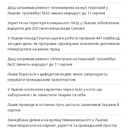
Дощ затримав ремонт тепломережі на вул. Науковій у
Львові: тролейбус №22 змінює маршрут до 11 серпня
Укриття на території колишнього ЛАЗу у Львові зобов’язали
відкрити для 250 тисяч мешканців Сихова
У Львові понад 50-річні шукачі роботи провели 447 співбесід
за один день: як програма «Досвід має значення» допомагає
повернутися на ринок праці
Дощ затримав ремонт теплотраси на Науковій: тролейбус
№22 змінить маршрут до 11 серпня
Львів бореться з дефіцитом водіїв: жінок запрошують
керувати громадським транспортом
У Львові оголосили карантин через сказ у кота: що
заборонено і як захистити тварин та себе
Львів проведе в останню путь шістьох захисників України 8
серпня
Занедбана ділянка на вулиці Нижанківського у Львові
перетвориться на паркінг, укриття та громадський простір