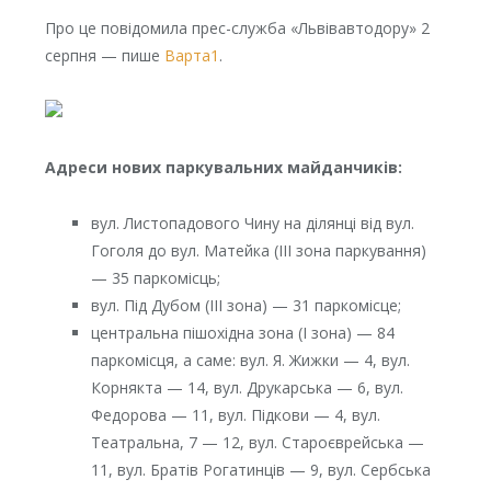
Про це повідомила прес-служба «Львівавтодору» 2
серпня — пише
Варта1
.
Адреси нових паркувальних майданчиків:
вул. Листопадового Чину на ділянці від вул.
Гоголя до вул. Матейка (ІІІ зона паркування)
— 35 паркомісць;
вул. Під Дубом (ІІІ зона) — 31 паркомісце;
центральна пішохідна зона (І зона) — 84
паркомісця, а саме: вул. Я. Жижки — 4, вул.
Корнякта — 14, вул. Друкарська — 6, вул.
Федорова — 11, вул. Підкови — 4, вул.
Театральна, 7 — 12, вул. Староєврейська —
11, вул. Братів Рогатинців — 9, вул. Сербська