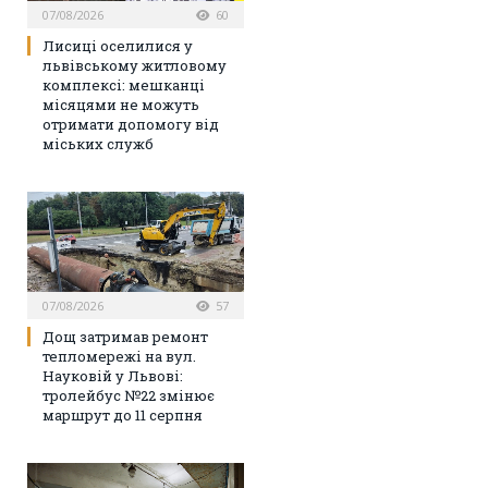
07/08/2026
60
Лисиці оселилися у
львівському житловому
комплексі: мешканці
місяцями не можуть
отримати допомогу від
міських служб
07/08/2026
57
Дощ затримав ремонт
тепломережі на вул.
Науковій у Львові:
тролейбус №22 змінює
маршрут до 11 серпня