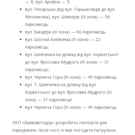
— 8, вул. Архівна — 5;
вул. Пекарська (від вул. Тершаковців до вул.
Мечникова), вул. Шімзерів (ІІІ зона) — 56
паркомісць;
вул. Бандери (ІІІ зона) — 66 паркомісць;
вул. Шолом Алейхема (ІІІ зона) — 22
паркомісць;
вул. Шевченка на ділянці від вул. Хорватської
до вул. Ярослава Мудрого (ІІІ зона) — 31
паркомісце;
вул. Чернеча Гора (ІV зона) — 49 паркомісць.
вул. Т. Шевченка на ділянці від вул.
Хорватської до вул. Ярослава Мудрого (ІІІ
зона) — 31 паркомісце
вул. Чернеча Гора (ІV зона) — 49 паркомісць.
ЛКП «Львівавтодор» розробить паспорти для
паркування, після чого їх має погодити патрульна