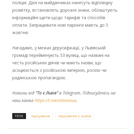
поліція. Далі на майданчиках нанесуть відповідну
розмітку, встановлять дорожні знаки, облаштують
інформаційні щити щодо тарифів та способів
оплати. Запрацювати нові паркінги мають до 5
жовтня.
Нагадамо, у межах дерусифікації, у Львівській
громаді перейменують 53 вулиці, що названі на
честь російських діячів чи мають назви, що
асоціюються з російською імперією, росією чи
радянською пропагандою.
Новини від
"То є Львів"
в Telegram. Підписуйтесь на
наш канал
https://t.me/inlvivinua
.
ТЕГИ:
паркування
паркування у львові