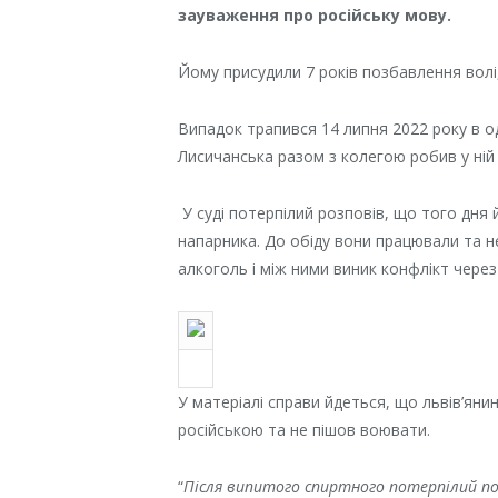
зауваження про російську мову.
Йому присудили 7 років позбавлення волі,
Випадок трапився 14 липня 2022 року в од
Лисичанська разом з колегою робив у ній
У суді потерпілий розповів, що того дня 
напарника. До обіду вони працювали та н
алкоголь і між ними виник конфлікт через
У матеріалі справи йдеться, що львів’ян
російською та не пішов воювати.
“
Після випитого спиртного потерпілий по