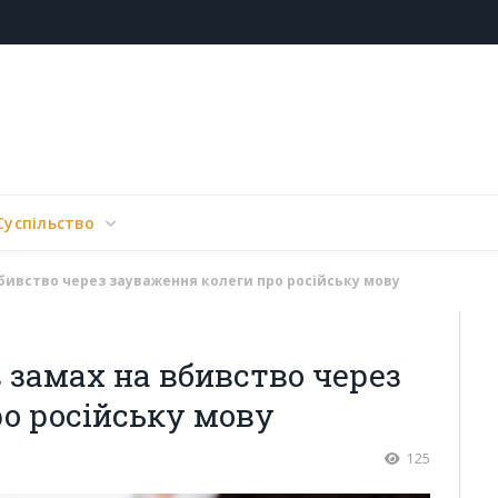
Суспільство
вбивство через зауваження колеги про російську мову
в замах на вбивство через
о російську мову
125