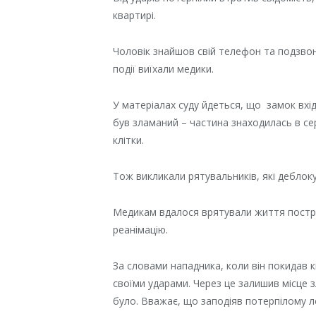
квартирі.
Чоловік знайшов свій телефон та подзвон
події виїхали медики.
У матеріалах суду йдеться, що замок вхі
був зламаний – частина знаходилась в сер
клітки.
Тож викликали рятувальників, які деблок
Медикам вдалося врятували життя постр
реанімацію.
За словами нападника, коли він покидав к
своїми ударами. Через це залишив місце з
було. Вважає, що заподіяв потерпілому ле