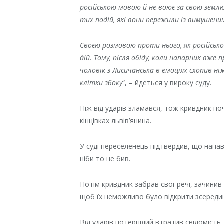
російською мовою й не воює за свою землю,
тих подій, які вони пережили із вимушени
Своєю розмовою проти нього, як російсько
дій. Тому, після обіду, коли напарник вже
чоловік з Лисичанська в емоціях схопив ніж
клітки збоку
“, – йдеться у вироку суду.
Ніж від ударів зламався, тож кривдник п
кінцівках львів’янина.
У суді переселенець підтвердив, що напа
ніби то не бив.
Потім кривдник забрав свої речі, зачинив
щоб їх неможливо було відкрити зсереди
Від ударів потерпілий втратив свідомість