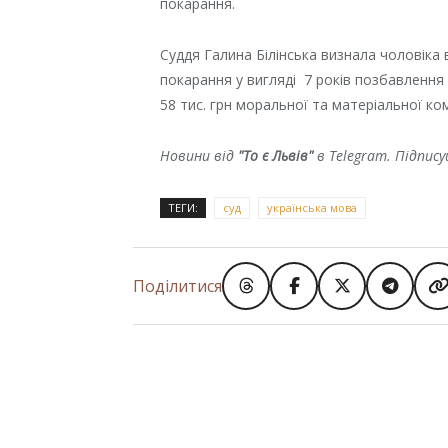
покарання.
Суддя Галина Білінська визнала чоловіка
покарання у вигляді 7 років позбавлення
58 тис. грн моральної та матеріальної ком
Новини від
"То є Львів"
в Telegram. Підпис
ТЕГИ:
суд
українська мова
Поділитися