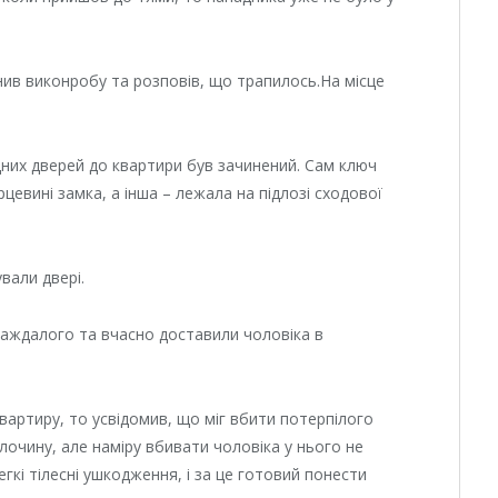
ив виконробу та розповів, що трапилось.На місце
дних дверей до квартири був зачинений. Сам ключ
цевині замка, а інша – лежала на підлозі сходової
ували двері.
аждалого та вчасно доставили чоловіка в
вартиру, то усвідомив, що міг вбити потерпілого
лочину, але наміру вбивати чоловіка у нього не
гкі тілесні ушкодження, і за це готовий понести