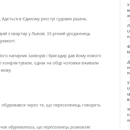
У
м
л
 йдеться в Єдиному реєстрі судових рішень.
Л
U
ній з квартир у Львові. 33-річний уродженець
п
 ремонт.
Ф
N
його напарник захворів і бригадир дав йому нового
Д
е конфліктували, однак на обіді чоловіки вживали
н
 мову.
п
У
U
ц
в
ин обурювався через те, що переселенець говорить
У
п
о
чав обурюватись, що переселенець розмовляє