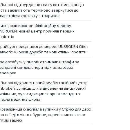
 Львові підтверджено сказ у кота: мешканців
іста закликають терміново звернутися до
ікарів після контакту з твариною
ьвів розширює реабілітаційну мережу
NBROKEN: новий центр прийняв перших
ацієнтів
райбург приєднався до мережі UNBROKEN Cities
etwork: 45 років дружби та нові спільні проєкти
ва автобуси у Львові отримали штрафи за
есправні кондиціонери під час масових
еревірок
 Львові відкрився новий реабілітаційний центр
nbroken: 55 місць для відновлення військових і
ивільних, мультидисциплінарні команди та
ласна медична школа
крзалізниця скасувала зупинки у Стрию для двох
ар поїздів: місто обурене, перевізник пояснює
птимізацією