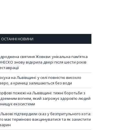
ОСТАННІ НОВИНИ
ідроджена святиня Жовкви: унікальна пам’ятка
НЕСКО знову відкрила двері після шести років
еставрації
осуха на Львівщині: у селі повністю висохло
зеро, а криниці залишаються без води
орфові пожежі на Львівщині: тижні боротьби з
ідземним вогнем, який загрожує здоров’ю людей
 знищує екосистеми
 Львові підтвердили сказ у безпритульного кота:
то має терміново вакцинуватися та як захистити
варин