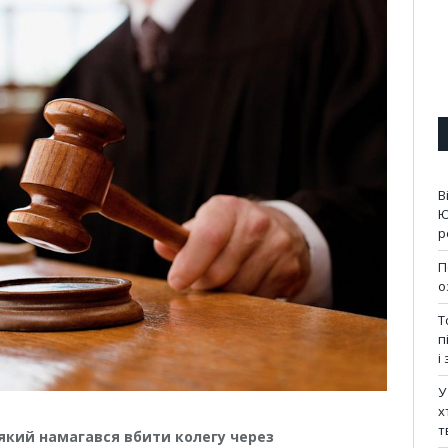
В
Ю
р
П
о
Т
п
і
У
х
т
, який намагався вбити колегу через