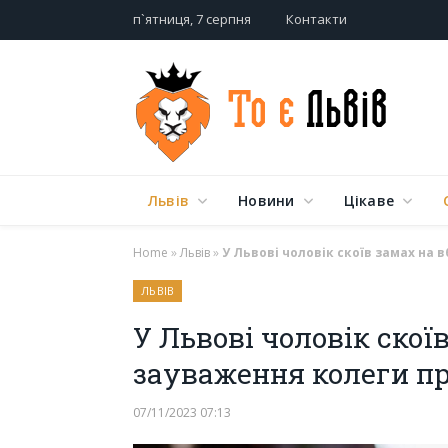
п`ятниця, 7 серпня
Контакти
Львів
Новини
Цікаве
Home
»
Львів
»
У Львові чоловік скоїв замах на 
ЛЬВІВ
У Львові чоловік скої
зауваження колеги пр
07/11/2023 07:13