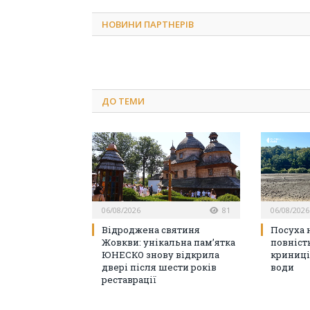
НОВИНИ ПАРТНЕРІВ
ДО
ТЕМИ
06/08/2026
81
06/08/2026
Відроджена святиня
Посуха н
Жовкви: унікальна пам’ятка
повніст
ЮНЕСКО знову відкрила
криниці
двері після шести років
води
реставрації