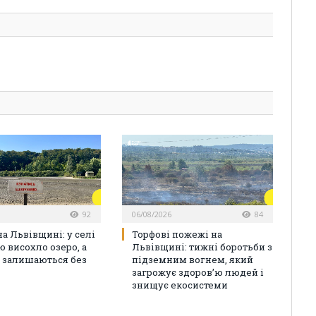
92
06/08/2026
84
а Львівщині: у селі
Торфові пожежі на
ю висохло озеро, а
Львівщині: тижні боротьби з
 залишаються без
підземним вогнем, який
загрожує здоров’ю людей і
знищує екосистеми