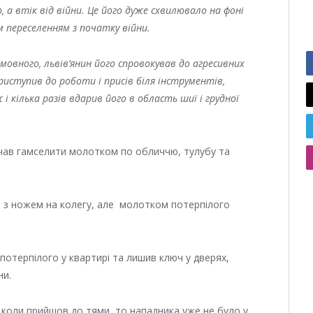
 а втік від війни. Це його дуже схвилювало на фоні
м переселенням з початку війни.
мовного, львів’янин його спровокував до агресивних
 приступив до роботи і присів біля інструментів,
 і кілька разів вдарив його в область шиї і грудної
очав гамселити молотком по обличчю, тулубу та
в з ножем на колегу, але молотком потерпілого
 потерпілого у квартирі та лишив ключ у дверях,
ни.
, коли прийшов до тями, то нападника уже не було у