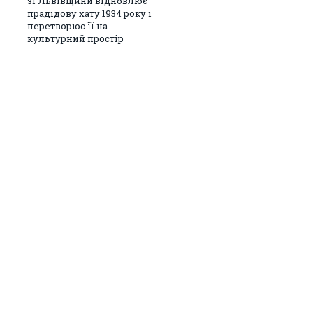
зі Львівщини відновлює
прадідову хату 1934 року і
перетворює її на
культурний простір