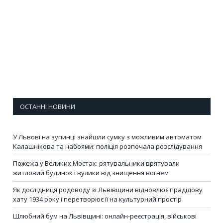
ОСТАННІ НОВИНИ
У Львові на зупинці знайшли сумку з можливим автоматом
Калашнікова та набоями: поліція розпочала розслідування
Пожежа у Великих Мостах: рятувальники врятували
житловий будинок і вулики від знищення вогнем
Як дослідниця родоводу зі Львівщини відновлює прадідову
хату 1934 року і перетворює її на культурний простір
Шлюбний бум на Львівщині: онлайн-реєстрація, військові