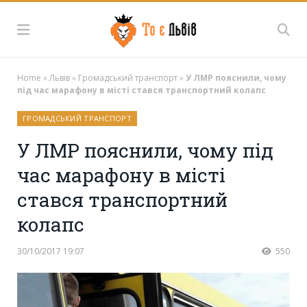
Home
»
Львів
»
Громадський транспорт
»
У ЛМР пояснили, чому
під час марафону в місті стався транспортний колапс
ГРОМАДСЬКИЙ ТРАНСПОРТ
У ЛМР пояснили, чому під
час марафону в місті
стався транспортний
колапс
30/10/2017 19:07
550