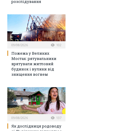
розслідування
09/08/2026
102
Пожежа у Великих
Мостах: рятувальники
врятували житловий
будинок і вулики від
знищення вогнем
09/08/2026
137
Як дослідниця родоводу