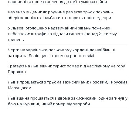
наречені та нове ставлення до сім’ї в умовах війни
Каменяр із Демні: як родинне ремесло трьох поколінь
зберігає львівські пам’ятки та творить нові шедеври
У Львові оголошено надзвичайний рівень пожежної
небезпеки: штрафи за підпали сягають понад 21 тисячу
гривень
Черги на українсько-польському кордоні: де найбільші
затори на Львівщині станом на ранок неділі
Трагедія на Львівщині: турист помер під час підйому на гору
Парашка
Львів прощається з трьома захисниками: Лозовим, Тирусем і
Марущаком
Львівщина прощається з двома захисниками: один загинув у
бою на Курщині, інший помер від хвороби