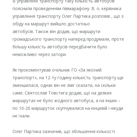
В управлінні транспорту таку кількість автобусів
пояснили проведенням півмарафону. В. о. керівника
управління транспорту Олег Партика розповів , що з
обіду на маршрут вийшло достатньо
автобусів. Також він додав, що маршрути
громадського транспорту наперед продумали, проте
більшу кількість автобусів передбачити було
неможливо через затори.
Як прокоментував очільник ГО «За якісний
транспорт», на 12-ту годину кількість транспорту ще
зменшилася, однак він не зміг сказати, на скільки
саме. Святослав Товстига додав, що на деяких
маршрутах не було жодного автобуса, а на інших –
по 10-20 маршруток скупчувалися на кінцевій і нікуди
не їхали.
Олег Партика зазначив, що збільшення кількості