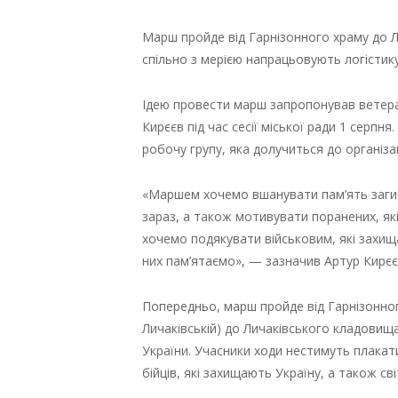
Марш пройде від Гарнізонного храму до Л
спільно з мерією напрацьовують логістик
Ідею провести марш запропонував ветера
Кирєєв під час сесії міської ради 1 серп
робочу групу, яка долучиться до організа
«Маршем хочемо вшанувати пам’ять загибл
зараз, а також мотивувати поранених, які
хочемо подякувати військовим, які захищ
них пам’ятаємо», — зазначив Артур Кирєє
Попередньо, марш пройде від Гарнізонног
Личаківській) до Личаківського кладовищ
України. Учасники ходи нестимуть плакат
бійців, які захищають Україну, а також сві