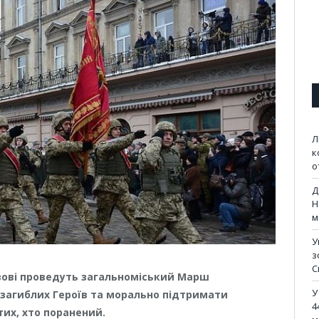
Л
к
о
Д
Н
м
У
з
С
ьвові проведуть загальноміський Марш
У
загиблих Героїв та морально підтримати
4
 тих, хто поранений.