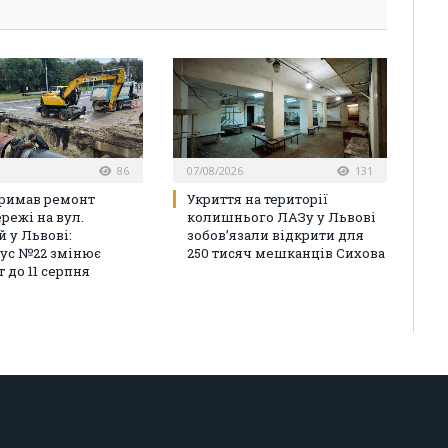
86
07/08/2026
131
римав ремонт
Укриття на території
режі на вул.
колишнього ЛАЗу у Львові
й у Львові:
зобов’язали відкрити для
ус №22 змінює
250 тисяч мешканців Сихова
 до 11 серпня