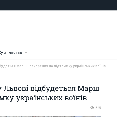
Суспільство
дбудеться Марш нескорених на підтримку українських воїнів
у Львові відбудеться Марш
мку українських воїнів
545