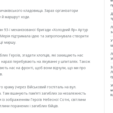
м
п
ичаківського кладовища. Зараз організатори
Д
у й маршрут ходи.
т
Л
н 93-ї механізованої бригади «Холодний Яр» Артур
з
ня. Мерія підтримала ідею та запропонувала створити
У
ції маршу.
щ
Л
их Героїв, згадати хлопців, які захищають нас
У
 наразі перебувають на лікуванні у шпиталях. Також
З
ають нас на фронті, щоб вони відчули, що ми про
Л
в.
г
У
о храму (через Військовий госпіталь на вул.
м
а. Там вшанують пам’яті загиблих за незалежність
К
и із зображенням Героїв Небесної Сотні, світлини
тлини поранених і загиблих бійців.