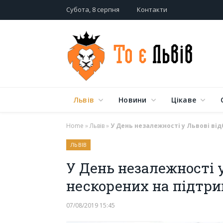
Субота, 8 серпня
Контакти
Львів
Новини
Цікаве
Home
»
Львів
»
У День незалежності у Львові ві
ЛЬВІВ
У День незалежності 
нескорених на підтри
07/08/2019 15:45