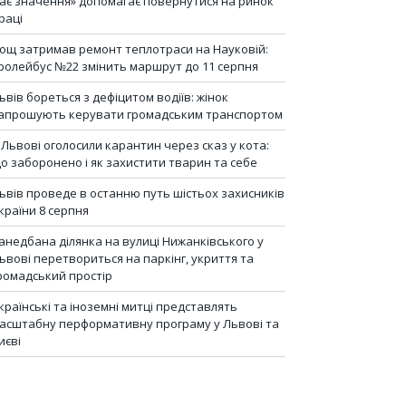
ає значення» допомагає повернутися на ринок
раці
ощ затримав ремонт теплотраси на Науковій:
ролейбус №22 змінить маршрут до 11 серпня
ьвів бореться з дефіцитом водіїв: жінок
апрошують керувати громадським транспортом
 Львові оголосили карантин через сказ у кота:
о заборонено і як захистити тварин та себе
ьвів проведе в останню путь шістьох захисників
країни 8 серпня
анедбана ділянка на вулиці Нижанківського у
ьвові перетвориться на паркінг, укриття та
ромадський простір
країнські та іноземні митці представлять
асштабну перформативну програму у Львові та
иєві