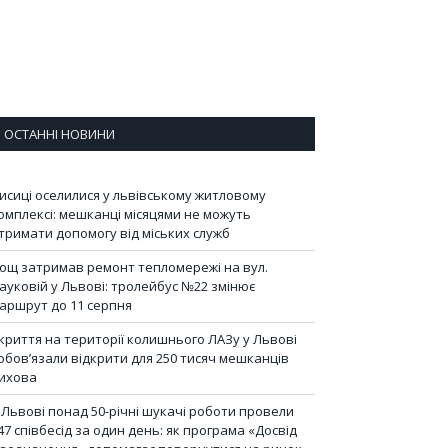
ОСТАННІ НОВИНИ
исиці оселилися у львівському житловому
омплексі: мешканці місяцями не можуть
тримати допомогу від міських служб
ощ затримав ремонт тепломережі на вул.
ауковій у Львові: тролейбус №22 змінює
аршрут до 11 серпня
криття на території колишнього ЛАЗу у Львові
обов’язали відкрити для 250 тисяч мешканців
ихова
 Львові понад 50-річні шукачі роботи провели
47 співбесід за один день: як програма «Досвід