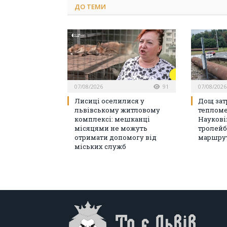
ДО
ТЕМИ
07/08/2026
91
07/08/2026
Лисиці оселилися у
Дощ зат
львівському житловому
тепломе
комплексі: мешканці
Наукові
місяцями не можуть
тролейб
отримати допомогу від
маршрут
міських служб