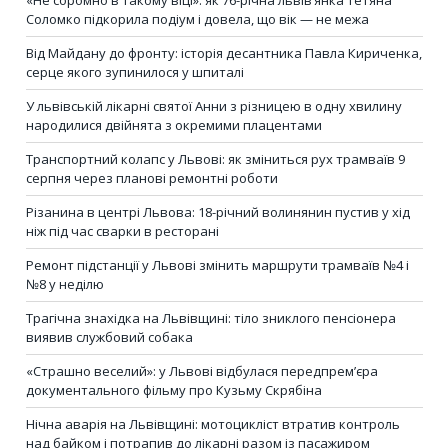
Соломко підкорила подіум і довела, що вік — не межа
Від Майдану до фронту: історія десантника Павла Кириченка,
серце якого зупинилося у шпиталі
У львівській лікарні святої Анни з різницею в одну хвилину
народилися двійнята з окремими плацентами
Транспортний колапс у Львові: як зміниться рух трамваїв 9
серпня через планові ремонтні роботи
Різанина в центрі Львова: 18-річний волинянин пустив у хід
ніж під час сварки в ресторані
Ремонт підстанції у Львові змінить маршрути трамваїв №4 і
№8 у неділю
Трагічна знахідка на Львівщині: тіло зниклого пенсіонера
виявив службовий собака
«Страшно веселий»: у Львові відбулася передпрем’єра
документального фільму про Кузьму Скрябіна
Нічна аварія на Львівщині: мотоцикліст втратив контроль
над байком і потрапив до лікарні разом із пасажиром