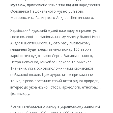
музею»
, приурочене 150-літтю від дня народження
Основника Національного музею у Львові,
Митрополита Галицького Андрея Шептицького.
Харківський художній музей вже вдруге презентує
свою колекцію в Національному музеї у Львові імені
Андрея Шептицького. Цього разу львівському
глядачеві буде представлено понад 150 творів
харківських художників: Сергія Васильківського,
Петра Левченка, Михайла Беркоса та Михайла
Ткаченка, які є основоположниками харківської
пейзажної школи. Цим художникам притаманне
тонке, лірико-поетичне сприйняття рідної природи,
інтерес до української історії, археології, етнографії,
фольклору.
Розквіт пейзажного жанру в українському живописі
останньої чверті XIX – початку XX століття на