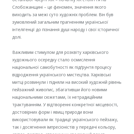
Слобожанщині – це феномен, значення якого
виходить за межі суто художніх проблем. Він був
зумовлений загальним прагненням української
інтелігенції до пізнання душі народу і свої історичної
долі.
Важливим стимулом для розквіту харківського
художнього осередку стало осмислення
національної самобутності як підґрунтя процесу
відродження українського мистецтва. Харківські
митці розвинули і підняли на високий художній рівень
пейзажний живопис, збагативши його новими
національними сюжетами, їх нетрадиційним
трактуванням. У відтворенні конкретної місцевості,
достовірних форм і явищ природи вони
використовували як традиції українського пейзажу,
так і досягнення імпресіоністів у передачі кольору,