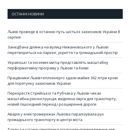
ОСТАННІ НОВИНИ
Львів проведе в останню путь шістьох захисників України 8
серпня
Занедбана ділянка на вулиці Нижанківського у Львові
перетвориться на паркінг, укриття та громадський простір
Українські та іноземні митці представлять масштабну
перформативну програму у Львові та Києві
Працівники Львівтеплоенерго здали майже 362 літри крові
для порятунку захисників України
Перехрестя Стрийської та Рубчака у Львові чекає
масштабна реконструкція: виділена смуга для транспорту,
новий пішохідний перехід і розширення дороги
Аварія у електромережах Львова паралізувала рух
громадського транспорту в центрі міста
Туман та шторм: синоптики оголосили попередження для