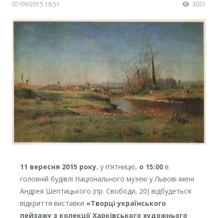
07/09/2015 18:51
3021
11 вересня 2015 року
, у п’ятницю,
о 15:00
в
головній будівлі Національного музею у Львові імені
Андрея Шептицького (пр. Свободи, 20) відбудеться
відкриття виставки
«Творці українського
пейзажу з колекції Харківського художнього