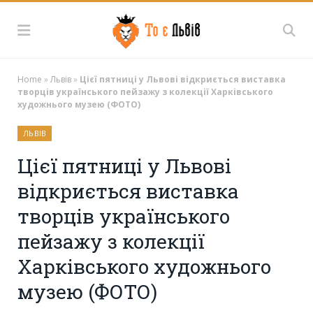
Home
»
Львів
»
Цієї пятниці у Львові відкриється виставка
творців українського пейзажу з колекції Харківського
художнього музею (ФОТО)
ЛЬВІВ
Цієї пятниці у Львові
відкриється виставка
творців українського
пейзажу з колекції
Харківського художнього
музею (ФОТО)