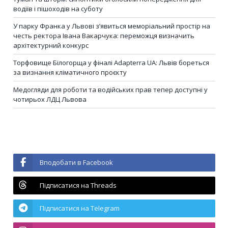
водіїв і пішоходів на суботу
У парку Франка у Львові з’явиться меморіальний простір на
честь ректора Івана Вакарчука: переможця визначить
архітектурний конкурс
Торфовище Білогорща у фіналі Adapterra UA: Львів бореться
за визнання кліматичного проєкту
Медогляди для роботи та водійських прав тепер доступні у
чотирьох ЛДЦ Львова
Вподобати в Facebook
Підписатися на Threads
Підписатися на Telegram