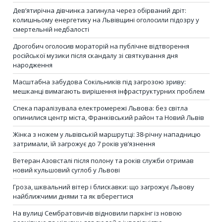
Дев’ятирічна дівчинка загинула через обірваний дріт:
колишньому енергетику на Львівщині оголосили підозру у
смертельній недбалості
Дрогобич оголосив мораторій на публічне відтворення
російської музики після скандалу зі святкування дня
народження
Масштабна забудова Сокільників під загрозою зриву:
мешканці вимагають вирішення інфраструктурних проблем
Спека паралізувала електромережі Львова: без світла
опинилися центр міста, Франківський район та Новий Львів
Жінка з ножем у львівській маршрутці: 38-річну нападницю
затримали, їй загрожує до 7 років ув’язнення
Ветеран Азовсталі після полону та років служби отримав
новий кульшовий суглоб у Львові
Гроза, шквальний вітер і блискавки: що загрожує Львову
найближчими днями та як вберегтися
На вулиці Сембратовичів відновили паркінг із новою