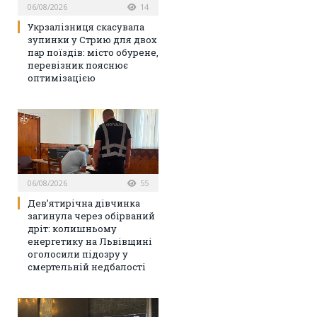
06/08/2026
14
Укрзалізниця скасувала
зупинки у Стрию для двох
пар поїздів: місто обурене,
перевізник пояснює
оптимізацією
06/08/2026
55
Дев’ятирічна дівчинка
загинула через обірваний
дріт: колишньому
енергетику на Львівщині
оголосили підозру у
смертельній недбалості