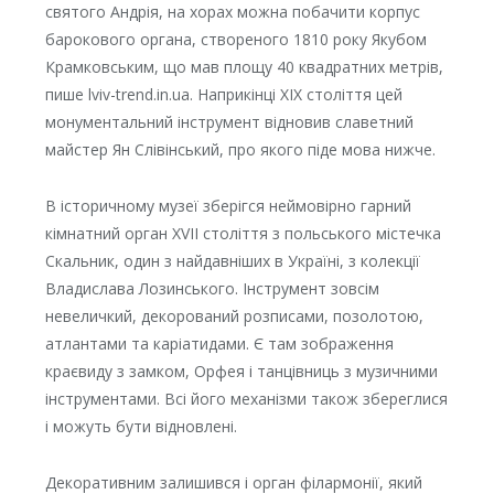
святого Андрія, на хорах можна побачити корпус
барокового органа, створеного 1810 року Якубом
Крамковським, що мав площу 40 квадратних метрів,
пише lviv-trend.in.ua. Наприкінці ХІХ століття цей
монументальний інструмент відновив славетний
майстер Ян Слівінський, про якого піде мова нижче.
В історичному музеї зберігся неймовірно гарний
кімнатний орган ХVII століття з польського містечка
Скальник, один з найдавніших в Україні, з колекції
Владислава Лозинського. Інструмент зовсім
невеличкий, декорований розписами, позолотою,
атлантами та каріатидами. Є там зображення
краєвиду з замком, Орфея і танцівниць з музичними
інструментами. Всі його механізми також збереглися
і можуть бути відновлені.
Декоративним залишився і орган філармонії, який