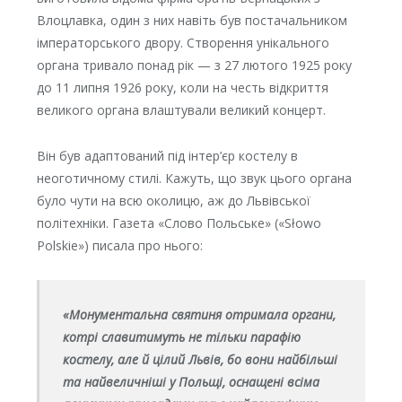
Влоцлавка, один з них навіть був постачальником
імператорського двору. Створення унікального
органа тривало понад рік — з 27 лютого 1925 року
до 11 липня 1926 року, коли на честь відкриття
великого органа влаштували великий концерт.
Він був адаптований під інтер’єр костелу в
неоготичному стилі. Кажуть, що звук цього органа
було чути на всю околицю, аж до Львівської
політехніки. Газета «Слово Польське» («Słowo
Polskie») писала про нього:
«Монументальна святиня отримала органи,
котрі славитимуть не тільки парафію
костелу, але й цілий Львів, бо вони найбільші
та найвеличніші у Польщі, оснащені всіма