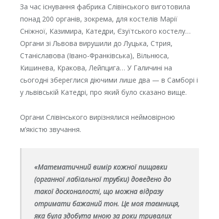
За час існування фабрика Слівінського виготовила
понад 200 органів, зокрема, для костелів Марії
Сніжної, Казимира, Катедри, Єзуїтського костелу…
Органи зі Львова вирушили до Луцька, Стрия,
Станіславова (Івано-Франківська), Вільнюса,
Кишинева, Кракова, Лейпцига… У Галичині на
сьогодні збереглися діючими лише два — в Самборі і
у львівській Катедрі, про який було сказано вище.
Органи Слівінського вирізнялися неймовірною
м’якістю звучання.
«Математичний вимір кожної пищавки
(органної лабіальної трубки) доведено до
такої досконалості, що можна відразу
отримати бажаний тон. Це моя таємниця,
яка була здобута мною за роки тривалих