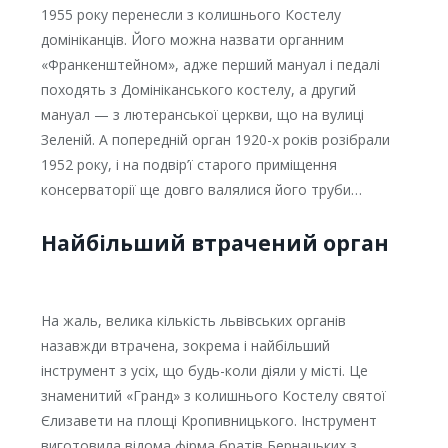
1955 року перенесли з колишнього Костелу
домініканців. Його можна назвати органним
«Франкенштейном», адже перший мануал і педалі
походять з Домініканського костелу, а другий
мануал — з лютеранської церкви, що на вулиці
Зеленій. А попередній орган 1920-х років розібрали
1952 року, і на подвір’ї старого приміщення
консерваторії ще довго валялися його труби…
Найбільший втрачений орган
На жаль, велика кількість львівських органів
назавжди втрачена, зокрема і найбільший
інструмент з усіх, що будь-коли діяли у місті. Це
знаменитий «Гранд» з колишнього Костелу святої
Єлизавети на площі Кропивницького. Інструмент
виготовила відома фірма братів Бернацьких з