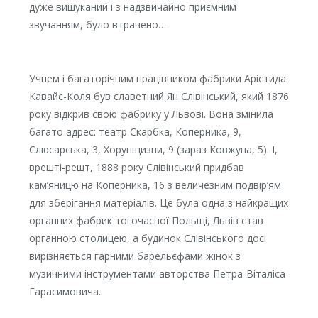
дуже вишуканий і з надзвичайно приємним
звучанням, було втрачено…
Учнем і багаторічним працівником фабрики Арістида
Кавайє-Коля був славетний Ян Слівінський, який 1876
року відкрив свою фабрику у Львові. Вона змінила
багато адрес: театр Скарбка, Коперника, 9,
Слюсарська, 3, Хорунщизни, 9 (зараз Ковжуна, 5). І,
врешті-решт, 1888 року Слівінський придбав
кам’яницю на Коперника, 16 з величезним подвір’ям
для зберігання матеріалів. Це була одна з найкращих
органних фабрик тогочасної Польщі, Львів став
органною столицею, а будинок Слівінського досі
вирізняється гарними барельєфами жінок з
музичними інструментами авторства Петра-Віталіса
Гарасимовича.