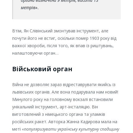
органа визначена 9 метрів, висота 13
метрів»
.
Втім, Ян Слівінський змонтував інструмент, але
почути його не встиг, оскільки помер 1903 року від
важкої хвороби, після того, як впав із риштувань,
налаштовуючи орган…
Військовий орган
Війна не дозволяє зараз відреставрувати якийсь із
львівських органів. Але вона подарувала нам новий!
Минулого року на головному вокзалі встановили
унікальний інструмент, арт-інсталяцію. Він
виготовлений з німецького органа та уламків
російських ракет. Авторка Жанна Кадирова мала на
меті
«популяризувати українську культурну спадщину