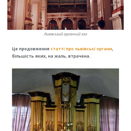
Львівський органний зал
Це продовження
статті про львівські органи
,
більшість яких, на жаль, втрачена.