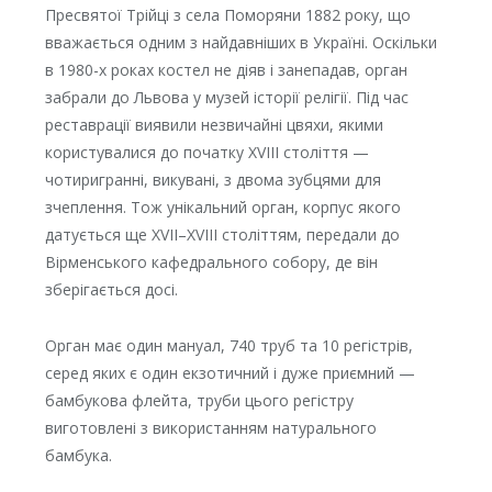
Пресвятої Трійці з села Поморяни 1882 року, що
вважається одним з найдавніших в Україні. Оскільки
в 1980-х роках костел не діяв і занепадав, орган
забрали до Львова у музей історії релігії. Під час
реставрації виявили незвичайні цвяхи, якими
користувалися до початку ХVIII століття —
чотиригранні, викувані, з двома зубцями для
зчеплення. Тож унікальний орган, корпус якого
датується ще ХVII–XVIII століттям, передали до
Вірменського кафедрального собору, де він
зберігається досі.
Орган має один мануал, 740 труб та 10 регістрів,
серед яких є один екзотичний і дуже приємний —
бамбукова флейта, труби цього регістру
виготовлені з використанням натурального
бамбука.