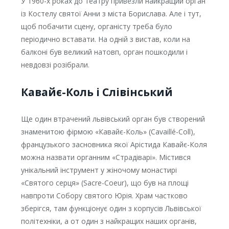
У 1960-х роках до театру привезли найкращий орган
із Костелу святої Анни з міста Борислава. Але і тут,
щоб побачити сцену, органісту треба було
періодично вставати. На одній з вистав, коли на
балконі був великий натовп, орган пошкодили і
невдовзі розібрали.
Кавайє-Коль і Слівінський
Ще один втрачений львівський орган був створений
знаменитою фірмою «Кавайє-Коль» (Cavaillé-Coll),
французького засновника якої Арістида Кавайє-Коля
можна назвати органним «Страдіварі». Містився
унікальний інструмент у жіночому монастирі
«Святого серця» (Sacre-Coeur), що був на площі
навпроти Собору святого Юрія. Храм частково
зберігся, там функціонує один з корпусів Львівської
політехніки, а от один з найкращих наших органів,