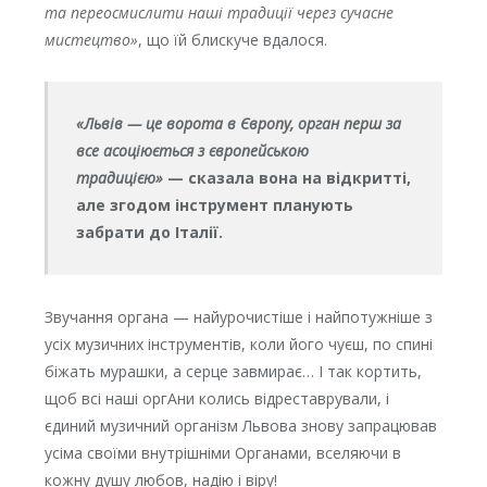
та переосмислити наші традиції через сучасне
мистецтво»
, що їй блискуче вдалося.
«Львів — це ворота в Європу, орган перш за
все асоціюється з європейською
традицією»
— сказала вона на відкритті,
але згодом інструмент планують
забрати до Італії.
Звучання органа — найурочистіше і найпотужніше з
усіх музичних інструментів, коли його чуєш, по спині
біжать мурашки, а серце завмирає… І так кортить,
щоб всі наші оргАни колись відреставрували, і
єдиний музичний організм Львова знову запрацював
усіма своїми внутрішніми Органами, вселяючи в
кожну душу любов, надію і віру!