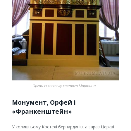
Орган із костелу святого Мартина
Монумент, Орфей і
«Франкенштейн»
У колишньому Костелі бернардинів, а зараз Церкві