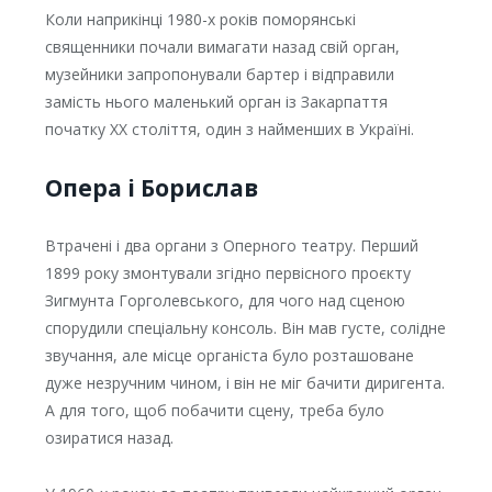
Коли наприкінці 1980-х років поморянські
священники почали вимагати назад свій орган,
музейники запропонували бартер і відправили
замість нього маленький орган із Закарпаття
початку ХХ століття, один з найменших в Україні.
Опера і Борислав
Втрачені і два органи з Оперного театру. Перший
1899 року змонтували згідно первісного проєкту
Зигмунта Горголевського, для чого над сценою
спорудили спеціальну консоль. Він мав густе, солідне
звучання, але місце органіста було розташоване
дуже незручним чином, і він не міг бачити диригента.
А для того, щоб побачити сцену, треба було
озиратися назад.