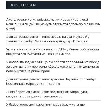
ОСТАННІ НОВИНИ
Лисиці оселилися у львівському житловому комплексі:
мешканці місяцями не можуть отримати допомогу від міських
служб
Дощ затримав ремонт тепломережі на вул. Науковій у
Львові: тролейбус №22 змінює маршрут до 11 серпня
Укриття на території колишнього ЛАЗу у Львові зобов’язали
відкрити для 250 тисяч мешканців Сихова
У Львові понад 50-річні шукачі роботи провели 447 співбесід
за один день: як програма «Досвід має значення» допомагає
повернутися на ринок праці
Дощ затримав ремонт теплотраси на Науковій: тролейбус
№22 змінить маршрут до 11 серпня
Львів бореться з дефіцитом водіїв: жінок запрошують
керувати громадським транспортом
У Львові оголосили карантин через сказ у кота: що