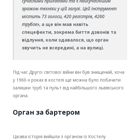
сучасними приладами та є найсучаснішим
зразком техніки у цій галузі. Цей інструмент
містить 73 голоси, 420 регістрів, 4260
трубок»,
а ще він мав
навіть
спецефекти, зокрема биття дзвонів та
відлуння, коли здавалося, що орган
звучить не всередині, а на вулиці.
Під час Другої світової війни він був знищений, хоча
у 1960-х роках в костелі ще можна було побачити
залишки труб та пульт від найбільшого львівського
органа.
Орган за бартером
Цікава історія вийшла з органом із Костелу