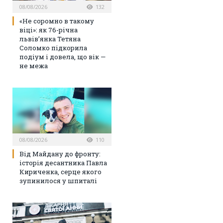
08/08/2026
132
«Не соромно в такому
віці»: як 76-річна
львів’янка Тетяна
Соломко підкорила
подіум і довела, що вік —
не межа
08/08/2026
110
Від Майдану до фронту:
історія десантника Павла
Кириченка, серце якого
зупинилося у шпиталі