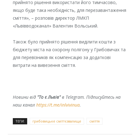
прийнято рішення використати його тимчасово,
якщо буде така необхідність, для перезавантаження
сміття», – розповів директор ЛМКП
«Львівводоканал» Валентин Вольський.
Також було прийнято рішення виділити кошти з
бюджету міста на охорону полігону у Грибовичах та
для перевізників як компенсацію за додаткові
витрати на вивезення сміття.
Новини від
"То є Львів"
в Telegram. Підписуйтесь на
наш канал
https://t.me/inlvivinua
.
ТЕГИ:
грибовицьке сміттєзвалище
сміття