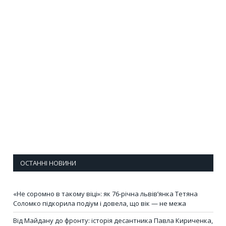
ОСТАННІ НОВИНИ
«Не соромно в такому віці»: як 76-річна львів’янка Тетяна
Соломко підкорила подіум і довела, що вік — не межа
Від Майдану до фронту: історія десантника Павла Кириченка,