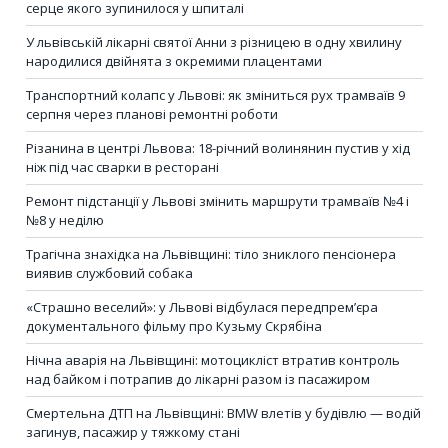
серце якого зупинилося у шпиталі
У львівській лікарні святої Анни з різницею в одну хвилину
народилися двійнята з окремими плацентами
Транспортний колапс у Львові: як зміниться рух трамваїв 9
серпня через планові ремонтні роботи
Різанина в центрі Львова: 18-річний волинянин пустив у хід
ніж під час сварки в ресторані
Ремонт підстанції у Львові змінить маршрути трамваїв №4 і
№8 у неділю
Трагічна знахідка на Львівщині: тіло зниклого пенсіонера
виявив службовий собака
«Страшно веселий»: у Львові відбулася передпрем’єра
документального фільму про Кузьму Скрябіна
Нічна аварія на Львівщині: мотоцикліст втратив контроль
над байком і потрапив до лікарні разом із пасажиром
Смертельна ДТП на Львівщині: BMW влетів у будівлю — водій
загинув, пасажир у тяжкому стані