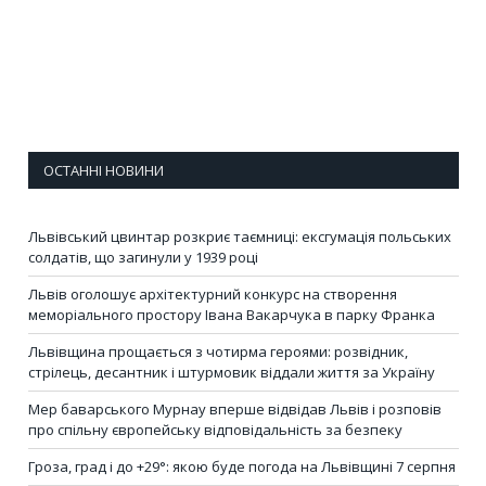
ОСТАННІ НОВИНИ
Львівський цвинтар розкриє таємниці: ексгумація польських
солдатів, що загинули у 1939 році
Львів оголошує архітектурний конкурс на створення
меморіального простору Івана Вакарчука в парку Франка
Львівщина прощається з чотирма героями: розвідник,
стрілець, десантник і штурмовик віддали життя за Україну
Мер баварського Мурнау вперше відвідав Львів і розповів
про спільну європейську відповідальність за безпеку
Гроза, град і до +29°: якою буде погода на Львівщині 7 серпня