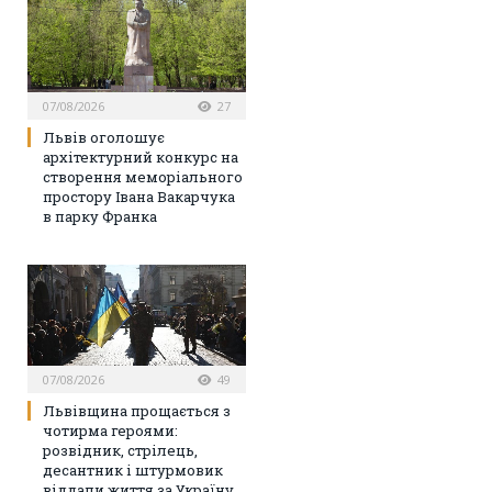
07/08/2026
27
Львів оголошує
архітектурний конкурс на
створення меморіального
простору Івана Вакарчука
в парку Франка
07/08/2026
49
Львівщина прощається з
чотирма героями:
розвідник, стрілець,
десантник і штурмовик
віддали життя за Україну