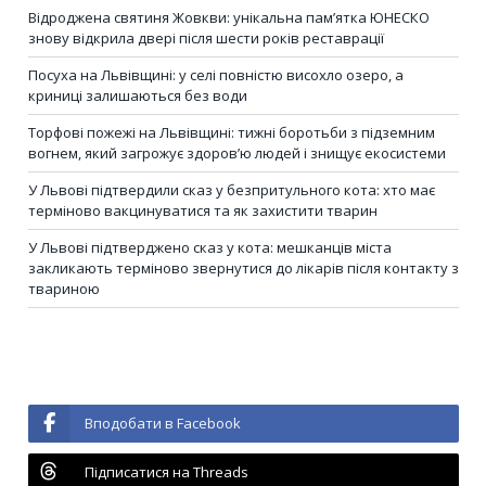
Відроджена святиня Жовкви: унікальна пам’ятка ЮНЕСКО
знову відкрила двері після шести років реставрації
Посуха на Львівщині: у селі повністю висохло озеро, а
криниці залишаються без води
Торфові пожежі на Львівщині: тижні боротьби з підземним
вогнем, який загрожує здоров’ю людей і знищує екосистеми
У Львові підтвердили сказ у безпритульного кота: хто має
терміново вакцинуватися та як захистити тварин
У Львові підтверджено сказ у кота: мешканців міста
закликають терміново звернутися до лікарів після контакту з
твариною
Вподобати в Facebook
Підписатися на Threads