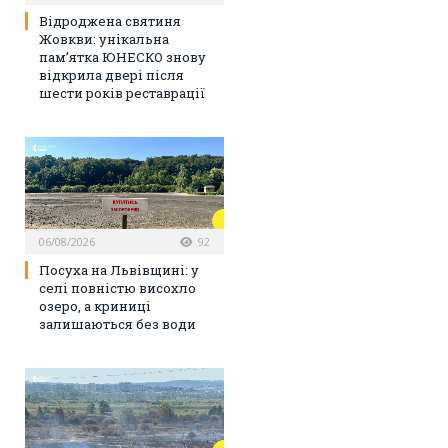
Відроджена святиня
Жовкви: унікальна
пам’ятка ЮНЕСКО знову
відкрила двері після
шести років реставрації
06/08/2026
92
Посуха на Львівщині: у
селі повністю висохло
озеро, а криниці
залишаються без води