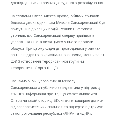
досліджуватися в рамках досудового розслідування.
За словами Олега Александрова, обшуки тривали
близько двох годин і сам Микола Санжаревський був
присутній під час цих подій. Речник СБУ також
уточнив, що Санжаревський спершу прийшов в
управління СБУ, а після цього у нього провели
обшуки. При цьому слідчі дії проводилися у рамках
раніше відкритого кримінального провадження за ст.
258-3 (створення терористичної групи чи
терористичної організації).
Зазначимо, минулого тижня Миколу
Санжаревського публічно звинуватили у підтримці
«ЛДНР». Інформація про те, що соліст львівської
Опери на своїй сторінці ВКонтакте поширює дописи
від сепаратистських спільнот та відверто підтримує
самопроголошені республіки «ЛНР» та «ДНР»,