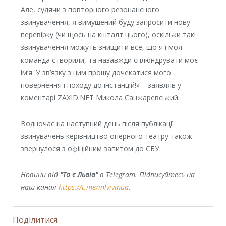
Але, судячи з повторного резонансного
звинувачення, я вимушений буду запросити нову
перевірку (чи щось на кшталт цього), оскільки такі
звинувачення можуть знищити все, що я і моя
команда створили, та назавжди сплюндрувати моє
ім’я. У зв’язку з цим прошу дочекатися мого
повернення і походу до інстанцій!» – заявляв у
коментарі ZAXID.NET Микола Санжаревський.
Водночас на наступний день після публікації
звинувачень керівництво оперного театру також
звернулося з офіційним запитом до СБУ.
Новини від
"То є Львів"
в Telegram. Підписуйтесь на
наш канал
https://t.me/inlvivinua
.
Поділитися