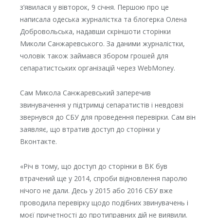
з’явилася у вівторок, 9 січня. Першою про це
написала одеська журналістка та блогерка Олена
Добровольська, надавши скріншоти сторінки
Миколи Санжаревського. За даними журналістки,
чоловік також займався збором грошей для
сепаратистських організацій через WebMoney.
Сам Микола Санжаревський заперечив
звинувачення у підтримці сепаратистів і невдовзі
звернувся до СБУ для проведення перевірки. Сам він
заявляє, що втратив доступ до сторінки у
Вконтакте.
«Річ в тому, що доступ до сторінки в ВК був
втрачений ще у 2014, спроби відновлення паролю
нічого не дали. Десь у 2015 або 2016 СБУ вже
проводила перевірку щодо подібних звинувачень і
моєї причетності до протиправних дій не виявили.