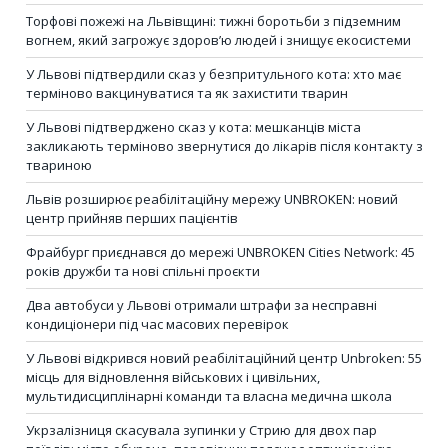
Торфові пожежі на Львівщині: тижні боротьби з підземним
вогнем, який загрожує здоров’ю людей і знищує екосистеми
У Львові підтвердили сказ у безпритульного кота: хто має
терміново вакцинуватися та як захистити тварин
У Львові підтверджено сказ у кота: мешканців міста
закликають терміново звернутися до лікарів після контакту з
твариною
Львів розширює реабілітаційну мережу UNBROKEN: новий
центр прийняв перших пацієнтів
Фрайбург приєднався до мережі UNBROKEN Cities Network: 45
років дружби та нові спільні проєкти
Два автобуси у Львові отримали штрафи за несправні
кондиціонери під час масових перевірок
У Львові відкрився новий реабілітаційний центр Unbroken: 55
місць для відновлення військових і цивільних,
мультидисциплінарні команди та власна медична школа
Укрзалізниця скасувала зупинки у Стрию для двох пар