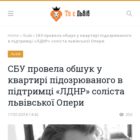
Home
»
Львів
»
СБУ провела обшук у квартирі підозрюваного
в підтримці «ЛДНР» соліста львівської Опери
ЛЬВІВ
СБУ провела обшук у
квартирі підозрюваного в
підтримці «ЛДНР» соліста
львівської Опери
17/01/2018 14:42
350