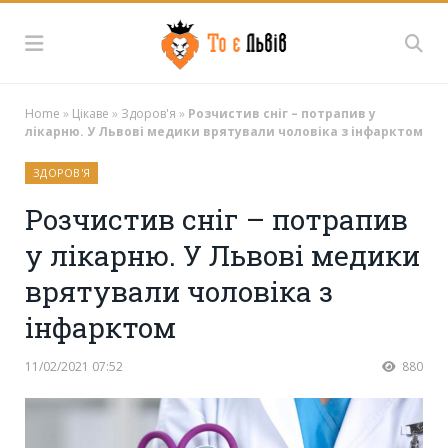
Home
»
Цікаве
»
Здоров'я
»
Розчистив сніг – потрапив у
лікарню. У Львові медики врятували чоловіка з інфарктом
ЗДОРОВ'Я
Розчистив сніг – потрапив
у лікарню. У Львові медики
врятували чоловіка з
інфарктом
11/02/2021 07:52
880