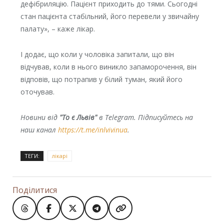
дефібриляцію. Пацієнт приходить до тями. Сьогодні
стан пацієнта стабільний, його перевели у звичайну
палату», – каже лікар.
І додає, що коли у чоловіка запитали, що він
відчував, коли в нього виникло запаморочення, він
відповів, що потрапив у білий туман, який його
оточував.
Новини від
"То є Львів"
в Telegram. Підписуйтесь на
наш канал
https://t.me/inlvivinua
.
ТЕГИ:
лікарі
Поділитися