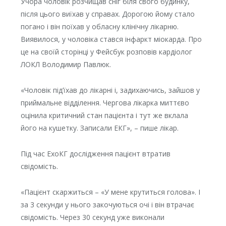
Учора чоловік розчищав сніг біля свого будинку,
після цього виїхав у справах. Дорогою йому стало
погано і він поїхав у обласну клінічну лікарню.
Виявилося, у чоловіка стався інфаркт міокарда. Про
це на своїй сторінці у Фейсбук розповів кардіолог
ЛОКЛ Володимир Павлюк.
«Чоловік під’їхав до лікарні і, задихаючись, зайшов у
приймальне відділення. Чергова лікарка миттєво
оцінила критичний стан пацієнта і тут же вклала
його на кушетку. Записали ЕКГ», – пише лікар.
Під час ЕхоКГ дослідження пацієнт втратив
свідомість.
«Пацієнт скаржиться – «У мене крутиться голова». І
за 3 секунди у нього закочуються очі і він втрачає
свідомість. Через 30 секунд уже виконали