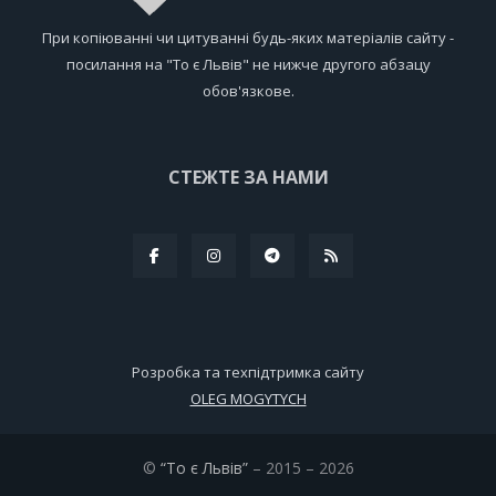
При копіюванні чи цитуванні будь-яких матеріалів сайту -
посилання на "То є Львів" не нижче другого абзацу
обов'язкове.
СТЕЖТЕ ЗА НАМИ
Розробка та техпідтримка сайту
OLEG MOGYTYCH
©
“То є Львів”
– 2015 – 2026