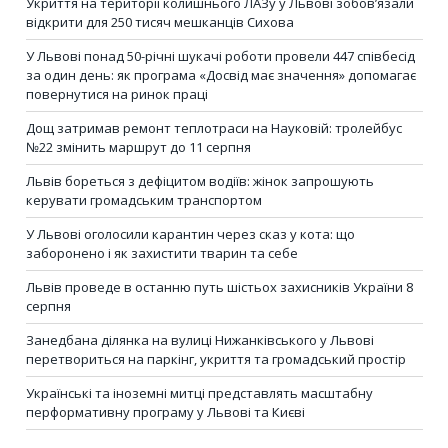
Укриття на території колишнього ЛАЗу у Львові зобов’язали
відкрити для 250 тисяч мешканців Сихова
У Львові понад 50-річні шукачі роботи провели 447 співбесід
за один день: як програма «Досвід має значення» допомагає
повернутися на ринок праці
Дощ затримав ремонт теплотраси на Науковій: тролейбус
№22 змінить маршрут до 11 серпня
Львів бореться з дефіцитом водіїв: жінок запрошують
керувати громадським транспортом
У Львові оголосили карантин через сказ у кота: що
заборонено і як захистити тварин та себе
Львів проведе в останню путь шістьох захисників України 8
серпня
Занедбана ділянка на вулиці Нижанківського у Львові
перетвориться на паркінг, укриття та громадський простір
Українські та іноземні митці представлять масштабну
перформативну програму у Львові та Києві