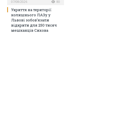
07/08/2026
80
Укриття на території
колишнього ЛАЗу у
Львові зобов’язали
відкрити для 250 тисяч
мешканців Сихова