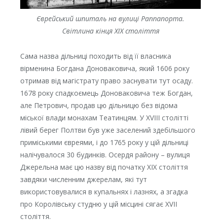
Єврейський шпиталь на вулиці Раппапорта.
Світлина кінця XIX століття
Сама назва дільниці походить від її власника
вірменина Богдана Доноваковича, який 1606 року
отримав від магістрату право заснувати тут осаду.
1678 року спадкоємець Доноваковича теж Богдан,
але Петрович, продав цю дільницю без відома
міської влади монахам Театинцям. У XVIII столітті
лівий берег Полтви був уже заселений здебільшого
приміськими євреями, і до 1765 року у цій дільниці
налічувалося 30 будинків. Осердя району – вулиця
Джерельна має цю назву від початку ХІХ століття
завдяки численним джерелам, які тут
використовувалися в купальнях і лазнях, а згадка
про Королівську студню у цій місцині сягає XVII
століття.