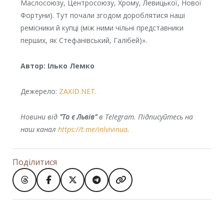
Маслосоюзу, Центросоюзу, Хрому, Левицької, Нової
Фортуни). Тут почали згодом дороблятися наші
ремісники й купці (між ними чільні представники
перших, як Стефанівський, Галібей)».
Автор: Ілько Лемко
Дежерело:
ZAXID.NET
.
Новини від
"То є Львів"
в Telegram. Підписуйтесь на
наш канал
https://t.me/inlvivinua
.
Поділитися