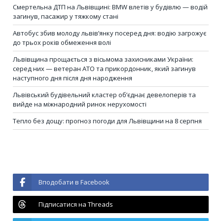
Смертельна ДТП на Львівщині: BMW влетів у будівлю — водій
загинув, пасажир у тяжкому стані
Автобус збив молоду львів’янку посеред дня: водію загрожує
до трьох років обмеження волі
Львівщина прощається з вісьмома захисниками України:
серед них — ветеран АТО та прикордонник, який загинув
наступного дня після дня народження
Львівський будівельний кластер об’єднає девелоперів та
вийде на міжнародний ринок нерухомості
Тепло без дощу: прогноз погоди для Львівщини на 8 серпня
Вподобати в Facebook
Підписатися на Threads