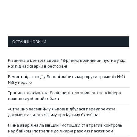
ОСТАННІ НОВИНИ
Різанина в центрі Львова: 18-річний волинянин пустив у хід
ніж під час сварки в ресторані
Ремонт підстанції у Львові змінить маршрути трамваїв №4 і
№8 у неділю
Трагічна знахідка на Львівщині: тіло зниклого пенсіонера
виявив службовий собака
«Страшно веселий»: у Львові відбулася передпрем’єра
документального фільму про Кузьму Скрябіна
Нічна аварія на Львівщині: мотоцикліст втратив контроль
над байком і потрапив до лікарні разом із пасажиром