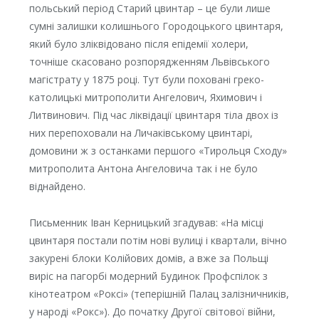
польський період Старий цвинтар – це були лише
сумні залишки колишнього Городоцького цвинтаря,
який було зліквідовано після епідемії холери,
точніше скасовано розпорядженням Львівського
магістрату у 1875 році. Тут були поховані греко-
католицькі митрополити Ангелович, Яхимович і
Литвинович. Під час ліквідації цвинтаря тіла двох із
них перепоховали на Личаківському цвинтарі,
домовини ж з останками першого «Тирольця Сходу»
митрополита Антона Ангеловича так і не було
віднайдено.
Письменник Іван Керницький згадував: «На місці
цвинтаря постали потім нові вулиці і квартали, вічно
закурені блоки Колійових домів, а вже за Польщі
виріс на пагорбі модерний Будинок Профспілок з
кінотеатром «Роксі» (теперішній Палац залізничників,
у народі «Рокс»). До початку Другої світової війни,