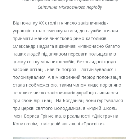
Світлина міжвоєнного періоду
Від початку XX століття число залізничників-
українців стало зменшуватися, до служби почали
приймати майже винятково римо-католиків.
Олександр Надрага відзначав: «Рівночасно багато
наших людей під впливом переваги польщизни в
цьому світку мішаних шлюбів, безоглядної щодо
засобів агітації, навіть погроз – латинізувалися і
полонізувалися. А в міжвоєнний період полонізація
стала необмеженою, таким чином лише порівняно
невелике число залізничників-українців лишилося
при своїй вірі і нації. На Богданівці вони гуртувалися
при церкві святого Володимира, в «Рідній Школі»
імені Бориса Грінченка, в реальності «Дністра» на
Копитковім, в місцевій читальні «Просвіти».