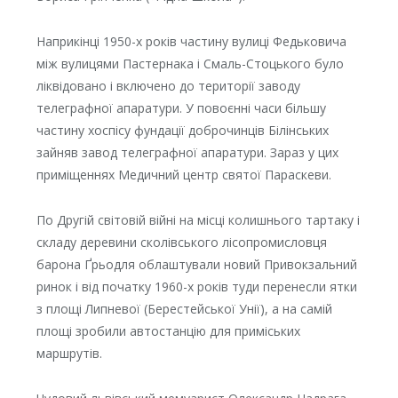
Наприкінці 1950-х років частину вулиці Федьковича
між вулицями Пастернака і Смаль-Стоцького було
ліквідовано і включено до території заводу
телеграфної апаратури. У повоєнні часи більшу
частину хоспісу фундації доброчинців Білінських
зайняв завод телеграфної апаратури. Зараз у цих
приміщеннях Медичний центр святої Параскеви.
По Другій світовій війні на місці колишнього тартаку і
складу деревини сколівського лісопромисловця
барона Ґрьодля облаштували новий Привокзальний
ринок і від початку 1960-х років туди перенесли ятки
з площі Липневої (Берестейської Унії), а на самій
площі зробили автостанцію для приміських
маршрутів.