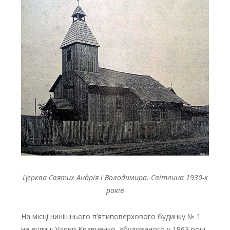
Церква Святих Андрія і Володимира. Світлина 1930-х
років
На місці нинішнього п’ятиповерхового будинку № 1
на вулиці Уляни Кравченко, збудованого у 1963 році