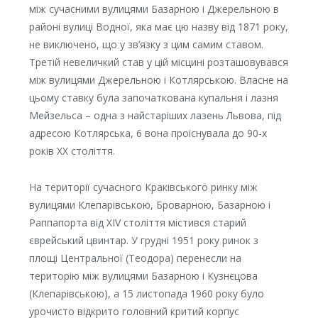
між сучасними вулицями Базарною і Джерельною в
районі вулиці Водної, яка має цю назву від 1871 року,
не виключено, що у зв’язку з цим самим ставом.
Третій невеличкий став у цій місцині розташовувався
між вулицями Джерельною і Котлярською. Власне на
цьому ставку була започаткована купальня і лазня
Мейзельса – одна з найстаріших лазень Львова, під
адресою Котлярська, 6 вона проіснувала до 90-х
років XX століття.
На території сучасного Краківського ринку між
вулицями Клепарівською, Броварною, Базарною і
Раппапорта від XIV століття містився старий
єврейський цвинтар. У грудні 1951 року ринок з
площі Центральної (Теодора) перенесли на
територію між вулицями Базарною і Кузнєцова
(Клепарівською), а 15 листопада 1960 року було
урочисто відкрито головний критий корпус