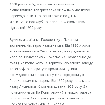
1908 роках забудували залом польського
гімнастичного товариства «Сокіл – II», у частково
перебудованій в повоєнні роки споруді нині
міститься спортклуб товариства «Локомотив»,
відкритий 1950 року.
Вулиця, яка з’єднує Городоцьку з Палацом
залізничників, зараз назви не має. Від 1920-х років
вона йменувалася Улятовського, а за радянських
часів до 1950-х років – Сокальська. Паралельно до
вулиці Улятовського на території сучасного заводу
телеграфної апаратури пролягала вулиця
Конфедератська, яка з’єднувала Городоцьку з
Городоцьким цвинтарем. Від 1950 року вона мала
назву Лисянська і була ліквідована 1958 року. За
польських часів На Копитовому (теперішня адреса
Городоцька, 147) була українська школа імені
Бориса Грінченка («Рідна Школа»).