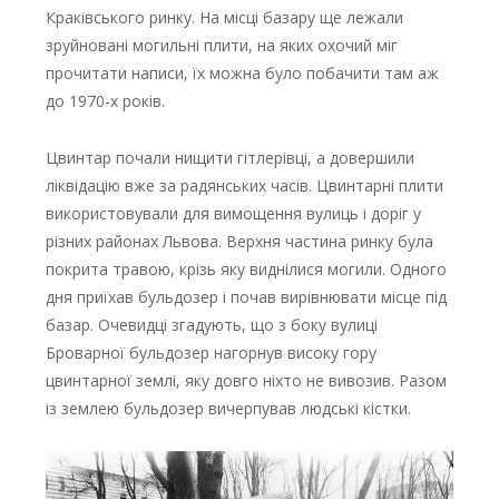
Краківського ринку. На місці базару ще лежали
зруйновані могильні плити, на яких охочий міг
прочитати написи, їх можна було побачити там аж
до 1970-х років.
Цвинтар почали нищити гітлерівці, а довершили
ліквідацію вже за радянських часів. Цвинтарні плити
використовували для вимощення вулиць і доріг у
різних районах Львова. Верхня частина ринку була
покрита травою, крізь яку виднілися могили. Одного
дня приїхав бульдозер і почав вирівнювати місце під
базар. Очевидці згадують, що з боку вулиці
Броварної бульдозер нагорнув високу гору
цвинтарної землі, яку довго ніхто не вивозив. Разом
із землею бульдозер вичерпував людські кістки.