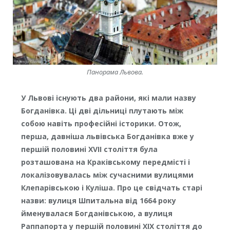
Панорама Львова.
У Львові існують два райони, які мали назву
Богданівка. Ці дві дільниці плутають між
собою навіть професійні історики. Отож,
перша, давніша львівська Богданівка вже у
першій половині XVII століття була
розташована на Краківському передмісті і
локалізовувалась між сучасними вулицями
Клепарівською і Куліша. Про це свідчать старі
назви: вулиця Шпитальна від 1664 року
йменувалася Богданівською, а вулиця
Раппапорта у першій половині XIX століття до