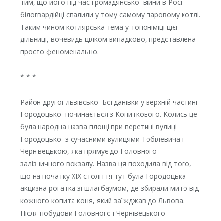
тим, що його під час громадянської війни в Росії
білогвардійці спалили у тому самому паровому котлі.
Таким чином котлярська тема у топоніміці цієї
дільниці, вочевидь цілком випадково, представлена
просто феноменально.
* * *
Район другої львівської Богданівки у верхній частині
Городоцької починається з Копиткового. Колись це
була народна назва площі при перетині вулиці
Городоцької з сучасними вулицями Тобілевича і
Чернівецькою, яка прямує до Головного
залізничного вокзалу. Назва ця походила від того,
що на початку XIX століття тут була Городоцька
акцизна рогатка зі шлагбаумом, де збирали мито від
кожного копита коня, який заїжджав до Львова.
Після побудови Головного і Чернівецького