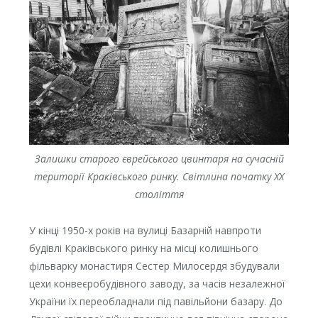
Залишки старого єврейського цвинтаря на сучасній
території Краківського ринку. Світлина початку XX
століття
У кінці 1950-х років на вулиці Базарній навпроти
будівлі Краківського ринку на місці колишнього
фільварку монастиря Сестер Милосердя збудували
цехи конвеєробудівного заводу, за часів незалежної
України їх переобладнали під павільйони базару. До