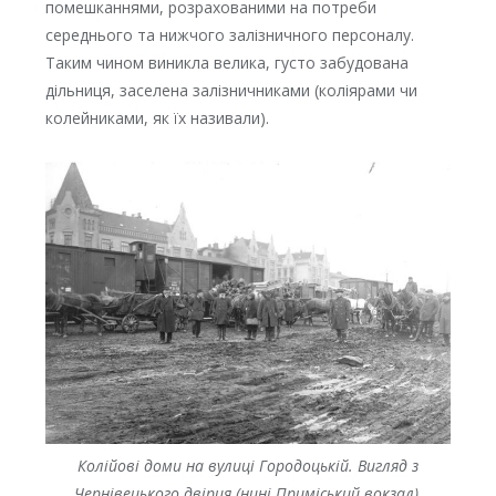
помешканнями, розрахованими на потреби
середнього та нижчого залізничного персоналу.
Таким чином виникла велика, густо забудована
дільниця, заселена залізничниками (коліярами чи
колейниками, як їх називали).
Колійові доми на вулиці Городоцькій. Вигляд з
Чернівецького двірця (нині Приміський вокзал).