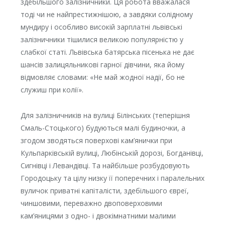
здебільшого залізничники. Ця робота вважалася
тоді чи не найпрестижнішою, а завдяки солідному
мундиру і особливо високій зарплатні львівські
залізничники тішилися великою популярністю у
слабкої статі. Львівська батярська пісенька не дає
шансів залицяльникові гарної дівчини, яка йому
відмовляє словами: «Не май жодної надії, бо не
служиш при колії».
Для залізничників на вулиці Білінських (теперішня
Смаль-Стоцького) будуються малі будиночки, а
згодом зводяться поверхові кам’янички при
Кульпарківській вулиці, Любінській дорозі, Богданівці,
Сигнівці і Левандівці. Та найбільше розбудовують
Городоцьку та цілу низку її поперечних і паралельних
вуличок приватні капіталісти, здебільшого євреї,
чиншовими, переважно двоповерховими
кам’яницями з одно- і двокімнатними малими