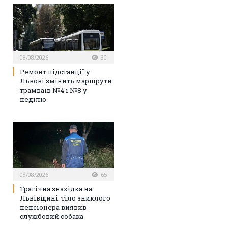
08/08/2026
30
Ремонт підстанції у
Львові змінить маршрути
трамваїв №4 і №8 у
неділю
08/08/2026
65
Трагічна знахідка на
Львівщині: тіло зниклого
пенсіонера виявив
службовий собака