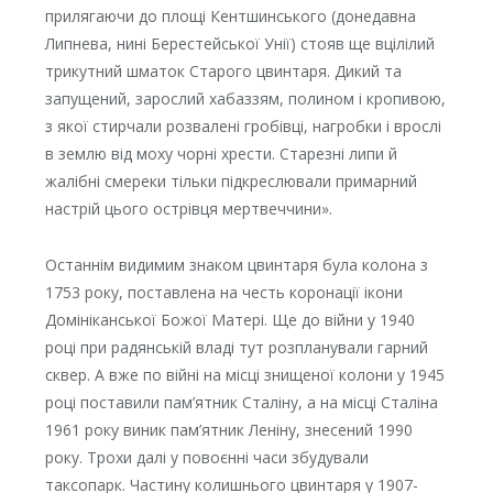
прилягаючи до площі Кентшинського (донедавна
Липнева, нині Берестейської Унії) стояв ще вцілілий
трикутний шматок Старого цвинтаря. Дикий та
запущений, зарослий хабаззям, полином і кропивою,
з якої стирчали розвалені гробівці, нагробки і врослі
в землю від моху чорні хрести. Старезні липи й
жалібні смереки тільки підкреслювали примарний
настрій цього острівця мертвеччини».
Останнім видимим знаком цвинтаря була колона з
1753 року, поставлена на честь коронації ікони
Домініканської Божої Матері. Ще до війни у 1940
році при радянській владі тут розпланували гарний
сквер. А вже по війні на місці знищеної колони у 1945
році поставили пам’ятник Сталіну, а на місці Сталіна
1961 року виник пам’ятник Леніну, знесений 1990
року. Трохи далі у повоєнні часи збудували
таксопарк. Частину колишнього цвинтаря у 1907-