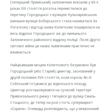
(теперішній Приміський) залізничних вокзалів у 60-х
роках XIX століття рогатка перемістилася до
перетину Городоцької з вулицею Кульпарківською
(нинішня вулиця Боберського стала називатися За
Рогаткою) і відтоді назва Копиткове поширилася на
весь відрізок Городоцької аж до нинішнього
Залізничного районного відділку поліції. Після Другої
світової війни ця назва львів’янами практично не
вживається.
Найцікавішим місцем Копиткового безумовно був
Городоцький (або Старий) цвинтар, заснований у
другій половині XVII століття, коли король Ян III
Собеський готувався до віденського походу.
Цвинтар розташовувався на сучасній території
Привокзального ринку і тягнувся до вулиці Смаль-
Стоцького, де тепер на розі стоїть супермаркет
«Скриня». Очевидці розповідають, що у міжвоєнний