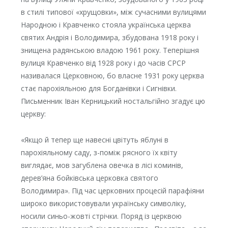
в стилі типової «хрущовки», між сучасними вулицями
Народною і Кравченко стояла українська церква
святих Андрія і Володимира, збудована 1918 року і
знищена радянською владою 1961 року. Теперішня
вулиця Кравченко від 1928 року і до часів СРСР
називалася Церковною, бо власне 1931 року церква
стає парохіяльною для Богданівки і Сигнівки.
Письменник Іван Керницький ностальгійно згадує цю
церкву:
«Якщо й тепер ще навесні цвітуть яблуні в
парохіяльному саду, з-поміж рясного їх квіту
виглядає, мов загублена овечка в лісі коминів,
дерев’яна бойківська церковка святого
Володимира». Під час церковних процесій парафіяни
широко використовували українську символіку,
носили синьо-жовті стрічки. Поряд із церквою