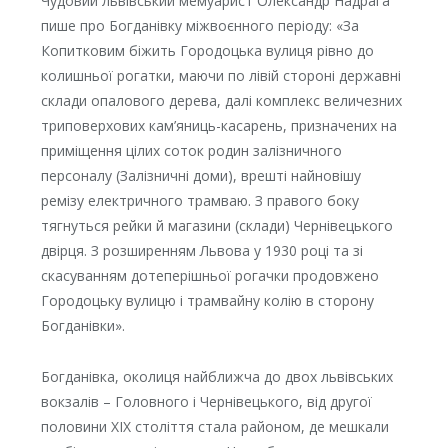
Чудовий львівський мемуарист Олександр Надрага
пише про Богданівку міжвоєнного періоду: «За
Копитковим біжить Городоцька вулиця рівно до
колишньої рогатки, маючи по лівій стороні державні
склади опалового дерева, далі комплекс величезних
триповерхових кам’яниць-касарень, призначених на
приміщення цілих соток родин залізничного
персоналу (Залізничні доми), врешті найновішу
ремізу електричного трамваю. З правого боку
тягнуться рейки й магазини (склади) Чернівецького
двірця. З розширенням Львова у 1930 році та зі
скасуванням дотеперішньої рогачки продовжено
Городоцьку вулицю і трамвайну колію в сторону
Богданівки».
Богданівка, околиця найближча до двох львівських
вокзалів – Головного і Чернівецького, від другої
половини XIX століття стала районом, де мешкали