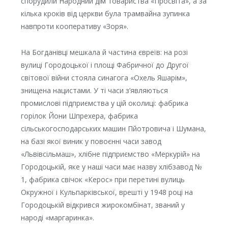
спорудили Народний дім товариства «Просвіта», а за
кілька кроків від церкви була трамвайна зупинка
навпроти кооперативу «Зоря».
На Богданівці мешкала й частина євреїв: на розі
вулиці Городоцької і площі Фабричної до Другої
світової війни стояла синагога «Охель Яшарім»,
знищена нацистами. У ті часи з’являються
промислові підприємства у цій околиці: фабрика
горілок Йони Шпрехера, фабрика
сільськогосподарських машин Пйотровича і Шумана,
на базі якої виник у повоєнні часи завод
«Львівсільмаш», хлібне підприємство «Меркурій» на
Городоцькій, яке у наші часи має назву хлібзавод №
1, фабрика свічок «Керос» при перетині вулиць
Окружної і Кульпарківської, врешті у 1948 році на
Городоцькій відкрився жирокомбінат, званий у
народі «маргаринка».