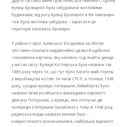
Другої світової війни практично вся північна сторона
вулиці Броварної була забудована житловими
будинками, від рогу вулиці Броварної в бік пивоварні
теж була житлова забудова – зараз вся ця
територія належить броварні.
У районі старої львівської Богданівки за збігом
обставин склалася надзвичайно цікава й курйозна
топонімічна картина, яку напевно годі знайти деінде
у містах світу. Вулиця Котлярська була названа так
1885 року через те, що тут було багато майстерень
з виробництва котлів. За часів СРСР, а точніше 1946
року, сусідню вулицю (теперішню Ляймберга) було
названо ім’ям російського винахідника парового
двигуна Ползунова, а вулицю, яка сполучає дві
попередні (теперішню Балабана) у тому ж 1946 році
радянська влада назвала іменем Лазо –
комуністичного воєначальника, найбільше відомого