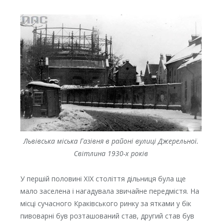
Львівська міська Газівня в районі вулиці Джерельної.
Світлина 1930-х років
У першій половині XIX століття дільниця була ще
мало заселена і нагадувала звичайне передмістя. На
місці сучасного Краківського ринку за ятками у бік
пивоварні був розташований став, другий став був