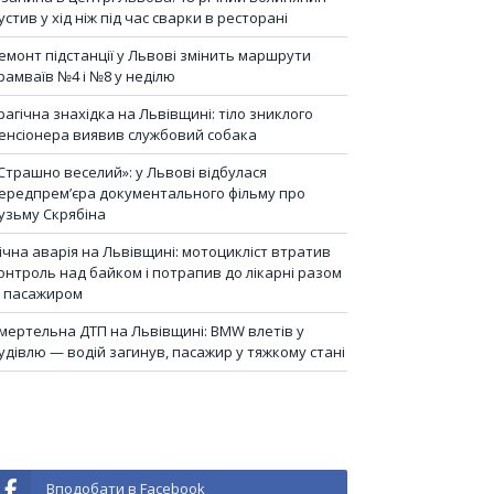
устив у хід ніж під час сварки в ресторані
емонт підстанції у Львові змінить маршрути
рамваїв №4 і №8 у неділю
рагічна знахідка на Львівщині: тіло зниклого
енсіонера виявив службовий собака
Страшно веселий»: у Львові відбулася
ередпрем’єра документального фільму про
узьму Скрябіна
ічна аварія на Львівщині: мотоцикліст втратив
онтроль над байком і потрапив до лікарні разом
з пасажиром
мертельна ДТП на Львівщині: BMW влетів у
удівлю — водій загинув, пасажир у тяжкому стані
Вподобати в Facebook