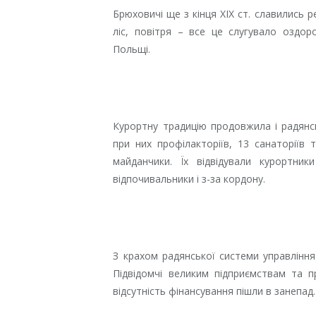
Брюховичі ще з кінця ХІХ ст. славились р
ліс, повітря – все це слугувало оздо
Польщі.
Курортну традицію продовжила і радянсь
при них профілакторіїв, 13 санаторіїв т
майданчики. Їх відвідували курортни
відпочивальники і з-за кордону.
З крахом радянської системи управління
Підвідомчі великим підприємствам та п
відсутність фінансування пішли в занепад.