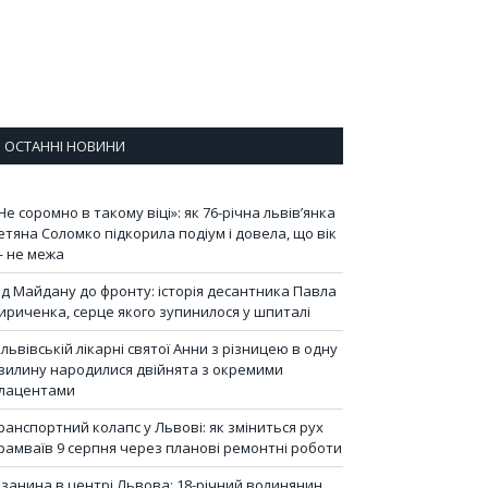
ОСТАННІ НОВИНИ
Не соромно в такому віці»: як 76-річна львів’янка
етяна Соломко підкорила подіум і довела, що вік
 не межа
ід Майдану до фронту: історія десантника Павла
ириченка, серце якого зупинилося у шпиталі
 львівській лікарні святої Анни з різницею в одну
вилину народилися двійнята з окремими
лацентами
ранспортний колапс у Львові: як зміниться рух
рамваїв 9 серпня через планові ремонтні роботи
ізанина в центрі Львова: 18-річний волинянин