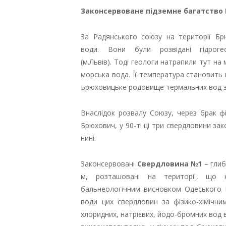
Законсервоване підземне багатство
За Радянського союзу на території Б
води.
Вони були розвідані гідроге
(м.Львів).
Тоді геологи натрапили тут на 
морська вода. Її температура становить 
Брюховицьке родовище термальних вод зай
Внаслідок розвалу Союзу, через брак фі
Брюхович, у 90-ті ці три свердловини за
нині.
Законсервовані
Свердловина №1
– глиб
м, розташовані на території, що к
бальнеологічним висновком Одеського НД
води цих свердловин за фізико-хімічн
хлоридних, натрієвих, йодо-бромних вод в