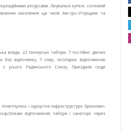
екреаційними ресурсами. Лікувальні купелі, сосновий
ровленню населення ще часів Австро-Угорщини та
ка влада. 22 піонерські табори, 7 постійно діючих
а баз відпочинку, 7 озер, лісопарки, відпочинкові
ки з усього Радянського Союзу. Приїздили сюди
 похитнулась і курортна інфраструктура Брюхович.
рофспілкам відпочинкові табори і санаторії через