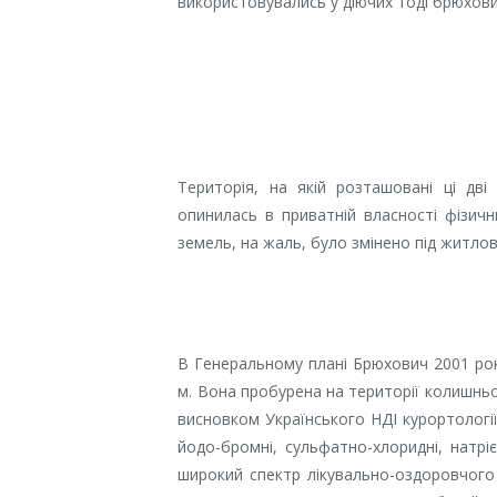
використовувались у діючих тоді брюхови
Територія, на якій розташовані ці дві
опинилась в приватній власності фізичн
земель, на жаль, було змінено під житлов
В Генеральному плані Брюхович 2001 ро
м. Вона пробурена на території колишньо
висновком Українського НДІ курортології 
йодо-бромні, сульфатно-хлоридні, натріє
широкий спектр лікувально-оздоровчого 