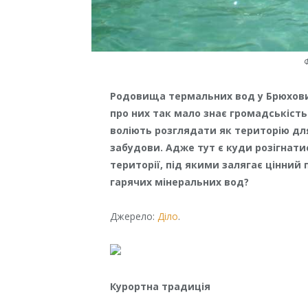
Родовища термальних вод у Брюхович
про них так мало знає громадськість
воліють розглядати як територію дл
забудови. Адже тут є куди розігнати
території, під якими залягає цінни
гарячих мінеральних вод?
Джерело:
Діло
.
Курортна традиція