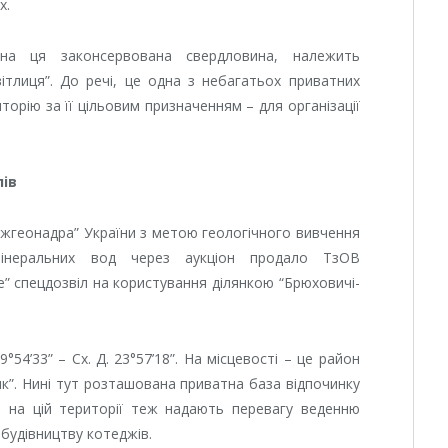
х.
ана ця законсервована свердловина, належить
ітлиця”. До речі, це одна з небагатьох приватних
торію за її цільовим призначенням – для організації
лів
ржгеонадра” України з метою геологічного вивчення
мінеральних вод через аукціон продало ТзОВ
” спецдозвіл на користування ділянкою “
Брюховичі-
9°54’33” – Сх. Д. 23°57’18”. На місцевості – це район
к”. Нині тут розташована приватна база відпочинку
в, на цій території теж надають перевагу веденню
 будівництву котеджів.