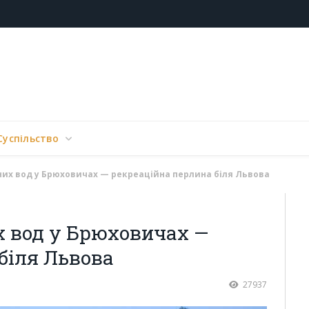
Суспільство
х вод у Брюховичах — рекреаційна перлина біля Львова
 вод у Брюховичах —
біля Львова
27937