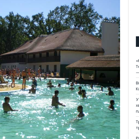
«
Т
—
В
К
У
х
п
Т
т
Р