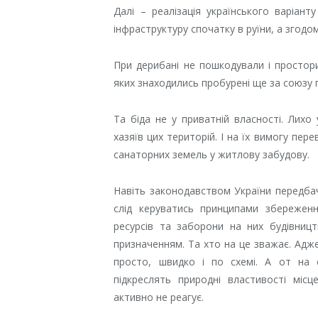
Далі – реалізація українського варіант
інфраструктуру спочатку в руїни, а згодо
При дерибані не пошкодували і простори
яких знаходились пробурені ще за союзу г
Та біда не у приватній власності. Лихо
хазяїв цих територій. І на їх вимогу пе
санаторних земель у житлову забудову.
Навіть
з
аконодавством України передбач
слід керуватись принципами збереженн
ресурсів та заборони на них будівни
призначенням.
Та хто на це зважає.
Адже
просто, швидко і по схемі. А от на су
підкреслять природні властивості місц
активно не реагує.