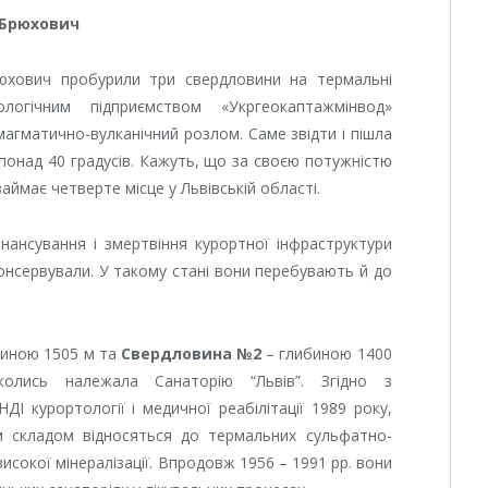
 Брюхович
рюхович пробурили три свердловини на термальні
ологічним підприємством «Укргеокаптажмінвод»
магматично-вулканічний розлом. Саме звідти і пішла
понад 40 градусів.
Кажуть, що за своєю потужністю
має четверте місце у Львівській області.
нансування і змертвіння курортної інфраструктури
консервували. У такому стані вони перебувають й до
иною 1505 м та
Свердловина №2
– глибиною 1400
олись належала Санаторію “Львів”. Згідно з
І курортології і медичної реабілітації 1989 року,
им складом відносяться до термальних сульфатно-
исокої мінералізації. Впродовж 1956 – 1991 рр. вони