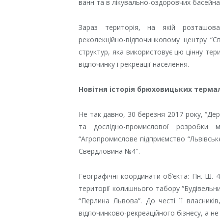
ванн та в лікувально-оздоровчих басейна
Зараз територія, на якій розташов
реколекційно-відпочинковому центру “Св
структур, яка використовує цю цінну тери
відпочинку і рекреації населення.
Новітня історія брюховицьких терма
Не так давно, 30 березня 2017 року, “Де
та дослідно-промислової розробки 
“Агропромислове підприємство “Львівське
Свердловина №4″.
Географічні координати об’єкта:
Пн. Ш. 4
території колишнього табору “Будівельни
“Перлина Львова”. До честі її власникі
відпочинково-рекреаційного бізнесу, а не