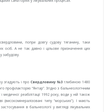
цьких санаторіях у лікувальних процесах.
 свердловини, попри довгу судову тяганину, таки
их осіб. А не так давно і цільове призначення цих
у забудову.
ку згадують і про
Свердловину №3
глибиною 1480
го профілакторію “Янтар”. Згідно з бальнеологічним
і медичної реабілітації 1992 року, води у ній також
ві (високомінералізовані типу “морських”). І мають
застосування в бальнеології у вигляді лікувальних