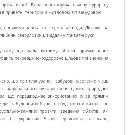
у приватизації. Вона перетворила наявну курортну
м в приватні території з житловою віп-забудовою.
, під якими залягають термальні води. Ділянки, на
либинні свердловини, віддали у приватні руки.
 у тому, що влада підтримує збочені примхи нових
реводить рекреаційно-оздоровче цільове призначення
ено, що при плануванні і забудові населених місць
я, раціонального використання цінних природних
цтва, що перешкоджає використанню їх за прямим
 для забудовників бізнес на будівництві житла – це
спільно-важливі проєкти, зведення об’єктів, які
евості – українське бізнес середовище, на жаль,