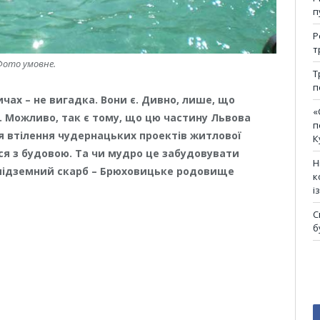
п
Р
т
Фото умовне.
Т
п
ах – не вигадка. Вони є. Дивно, лише, що
«
. Можливо, так є тому, що цю частину Львова
п
я втілення чудернацьких проектів житлової
К
ся з будовою. Та чи мудро це забудовувати
Н
й підземний скарб – Брюховицьке родовище
к
і
С
б