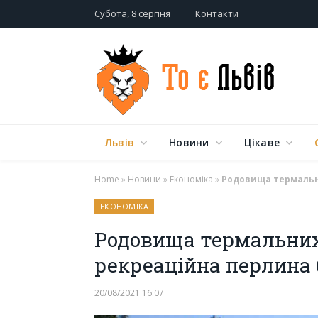
Субота, 8 серпня
Контакти
Львів
Новини
Цікаве
Home
»
Новини
»
Економіка
»
Родовища термальни
ЕКОНОМІКА
Родовища термальних
рекреаційна перлина 
20/08/2021 16:07