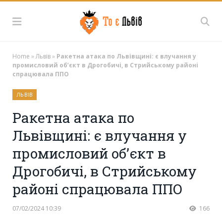
Home
»
Львів
»
Ракетна атака по Львівщині: є влучання у
промисловий об’єкт в Дрогобичі, в Стрийському районі
спрацювала ППО
ЛЬВІВ
Ракетна атака по
Львівщині: є влучання у
промисловий об’єкт в
Дрогобичі, в Стрийському
районі спрацювала ППО
07/02/2024 10:39
166