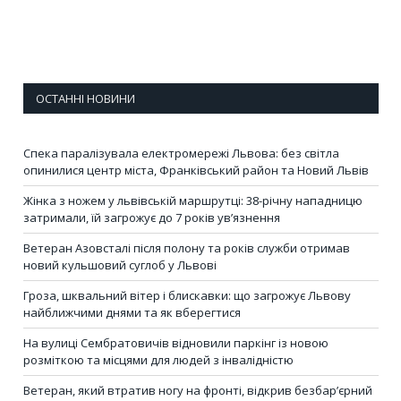
ОСТАННІ НОВИНИ
Спека паралізувала електромережі Львова: без світла
опинилися центр міста, Франківський район та Новий Львів
Жінка з ножем у львівській маршрутці: 38-річну нападницю
затримали, їй загрожує до 7 років ув’язнення
Ветеран Азовсталі після полону та років служби отримав
новий кульшовий суглоб у Львові
Гроза, шквальний вітер і блискавки: що загрожує Львову
найближчими днями та як вберегтися
На вулиці Сембратовичів відновили паркінг із новою
розміткою та місцями для людей з інвалідністю
Ветеран, який втратив ногу на фронті, відкрив безбар’єрний