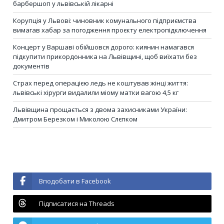
барбершоп у львівській лікарні
Корупція у Львові: чиновник комунального підприємства
вимагав хабар за погодження проєкту електропідключення
Концерт у Варшаві обійшовся дорого: киянин намагався
підкупити прикордонника на Львівщині, щоб виїхати без
документів
Страх перед операцією ледь не коштував жінці життя:
львівські хірурги видалили міому матки вагою 4,5 кг
Львівщина прощається з двома захисниками України:
Дмитром Березком і Миколою Слєпком
Вподобати в Facebook
Підписатися на Threads