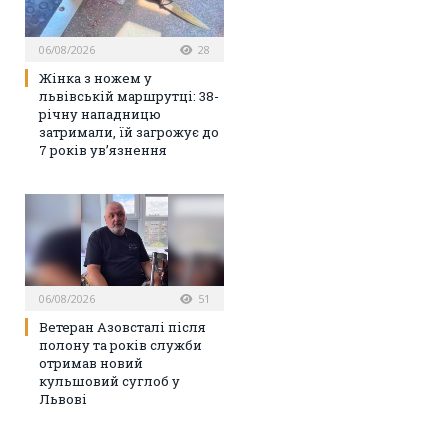
06/08/2026
28
Жінка з ножем у
львівській маршрутці: 38-
річну нападницю
затримали, їй загрожує до
7 років ув’язнення
06/08/2026
51
Ветеран Азовсталі після
полону та років служби
отримав новий
кульшовий суглоб у
Львові